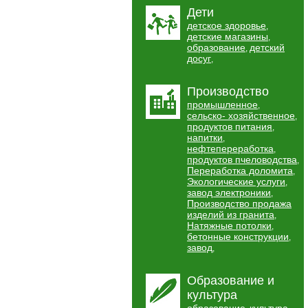
Дети
детское здоровье
,
детские магазины
,
образование
детский
,
досуг
,
Производство
промышленное
,
сельско- хозяйственное
,
продуктов питания
,
напитки
,
нефтепереработка
,
продуктов пчеловодства
,
Переработка доломита
,
Экологические услуги
,
завод электроники
,
Производство продажа
изделий из гранита
,
Натяжные потолки
,
бетонные конструкции
,
завод
,
Образование и
культура