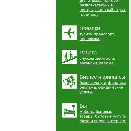
для отдыха
торгово-
,
развлекательные
центры
активный отдых
,
,
гостиницы
,
Поездки
туризм
транспорт
,
,
перевозки
,
Работа
службы занятости
,
вакансии
резюме
,
,
Бизнес и финансы
бизнес услуги
финансы
,
,
реклама
юридические
,
услуги
,
Быт
мебель
бытовые
,
товары
бытовые услуги
,
,
фото и видео
интерьер
,
,