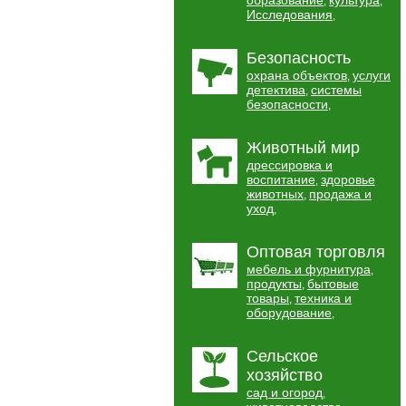
образование
культура
,
,
Исследования
,
Безопасность
охрана объектов
услуги
,
детектива
системы
,
безопасности
,
Животный мир
дрессировка и
воспитание
здоровье
,
животных
продажа и
,
уход
,
Оптовая торговля
мебель и фурнитура
,
продукты
бытовые
,
товары
техника и
,
оборудование
,
Сельское
хозяйство
сад и огород
,