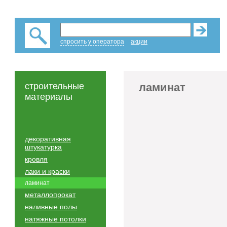
спросить у оператора
акции
строительные
ламинат
материалы
декоративная
штукатурка
кровля
лаки и краски
ламинат
металлопрокат
наливные полы
натяжные потолки