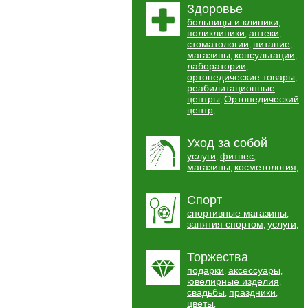
Здоровье
больницы и клиники
,
поликлиники
аптеки
,
,
стоматологии
питание
,
,
магазины
консультации
,
,
лаборатории
,
ортопедические товары
,
реабилитационные
центры
Ортопедический
,
центр
,
Уход за собой
услуги
фитнес
,
,
магазины
косметология
,
,
Спорт
спортивные магазины
,
занятия спортом
услуги
,
,
Торжества
подарки
аксессуары
,
,
ювелирные изделия
,
свадьбы
праздники
,
,
цветы
,