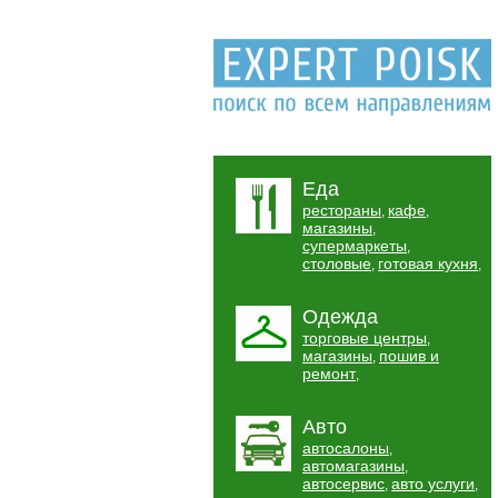
Еда
рестораны
кафе
,
,
магазины
,
супермаркеты
,
столовые
готовая кухня
,
,
Одежда
торговые центры
,
магазины
пошив и
,
ремонт
,
Авто
автосалоны
,
автомагазины
,
автосервис
авто услуги
,
,