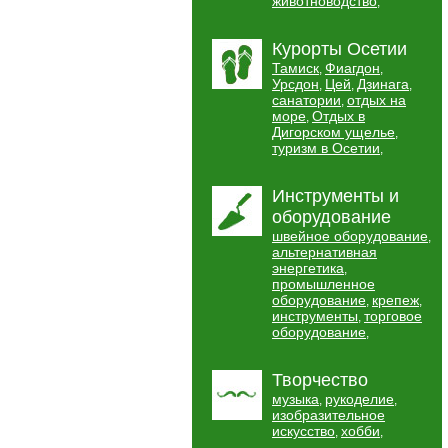
животноводство
,
Курорты Осетии
Тамиск
Фиагдон
,
,
Урсдон
Цей
Дзинага
,
,
,
санатории
отдых на
,
море
Отдых в
,
Дигорском ущелье
,
туризм в Осетии
,
Инструменты и
оборудование
швейное оборудование
,
альтернативная
энергетика
,
промышленное
оборудование
крепеж
,
,
инструменты
торговое
,
оборудование
,
Творчество
музыка
рукоделие
,
,
изобразительное
искусство
хобби
,
,