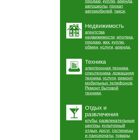
продаю
куплю
аренда
,
,
,
автошколы
прокат
,
автомобилей
такси
,
,
Недвижимость
агентства
недвижимости
ипотека
,
,
продаю
жкх
куплю
,
,
,
обмен
услуги
аренда
,
,
,
Техника
электронная техника
,
спецтехника
домашняя
,
техника
услуги
ремонт
,
,
мобильных телефонов
,
Ремонт бытовой
техники
,
Отдых и
развлечения
клубы
развлекательные
,
центры
культурный
,
отдых
досуг
гостиницы
,
,
и пансионаты
товары
,