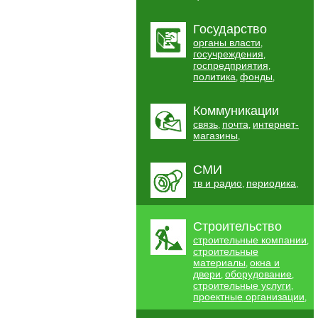
Государство
органы власти
,
госучреждения
,
госпредприятия
,
политика
фонды
,
,
Коммуникации
связь
почта
интернет-
,
,
магазины
,
СМИ
тв и радио
периодика
,
,
Строительство
строительные компании
,
строительные
материалы
окна и
,
двери
оборудование
,
,
строительные услуги
,
проектные организации
,