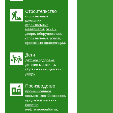
Строительство
строительные
,
компании
строительные
,
материалы
окна и
,
,
двери
оборудование
,
строительные услуги
,
проектные организации
Дети
,
детское здоровье
,
детские магазины
,
образование
детский
,
досуг
Производство
,
промышленное
,
сельско- хозяйственное
,
продуктов питания
,
напитки
,
нефтепереработка