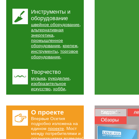
Инструменты и
оборудование
,
швейное оборудование
альтернативная
,
энергетика
промышленное
,
,
оборудование
крепеж
,
инструменты
торговое
,
оборудование
Творчество
,
,
музыка
рукоделие
изобразительное
,
,
искусство
хобби
О проекте
Карта скидок!
ле
Впервые Осетия
Обзоры
подробно изложена на
едином
проекте
. Мост
между потребителями и
организациями возведен!