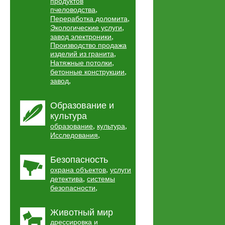
продуктов
,
пчеловодства
,
Переработка доломита
,
Экологические услуги
,
завод электроники
Производство продажа
,
изделий из гранита
,
Натяжные потолки
,
бетонные конструкции
,
завод
Образование и
культура
,
,
образование
культура
,
Исследования
Безопасность
,
охрана объектов
услуги
,
детектива
системы
,
безопасности
Животный мир
дрессировка и