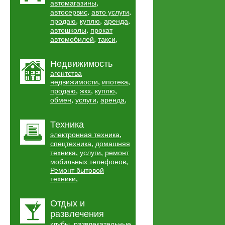
,
автомагазины
,
,
автосервис
авто услуги
,
,
,
продаю
куплю
аренда
,
автошколы
прокат
,
,
автомобилей
такси
Недвижимость
агентства
,
,
недвижимости
ипотека
,
,
,
продаю
жкх
куплю
,
,
,
обмен
услуги
аренда
Техника
,
электронная техника
,
спецтехника
домашняя
,
,
техника
услуги
ремонт
,
мобильных телефонов
Ремонт бытовой
,
техники
Отдых и
развлечения
,
клубы
развлекательные