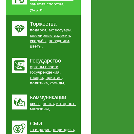
,
занятия спортом
,
услуги
Торжества
,
,
подарки
аксессуары
,
ювелирные изделия
,
,
свадьбы
праздники
,
цветы
Государство
,
органы власти
,
госучреждения
,
госпредприятия
,
,
политика
фонды
Коммуникации
,
,
связь
почта
интернет-
,
магазины
СМИ
,
,
тв и радио
периодика