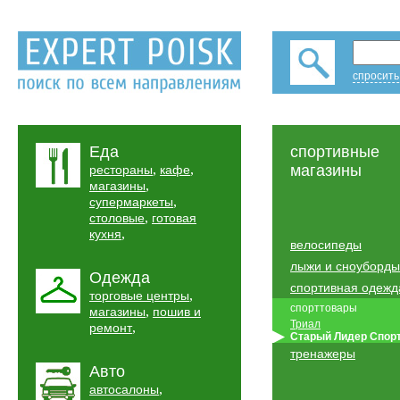
спросить
Еда
спортивные
,
,
магазины
рестораны
кафе
,
магазины
,
супермаркеты
,
столовые
готовая
,
кухня
велосипеды
лыжи и сноуборды
Одежда
спортивная одежд
,
торговые центры
спорттовары
,
магазины
пошив и
Триал
,
ремонт
Старый Лидер Спор
тренажеры
Авто
,
автосалоны