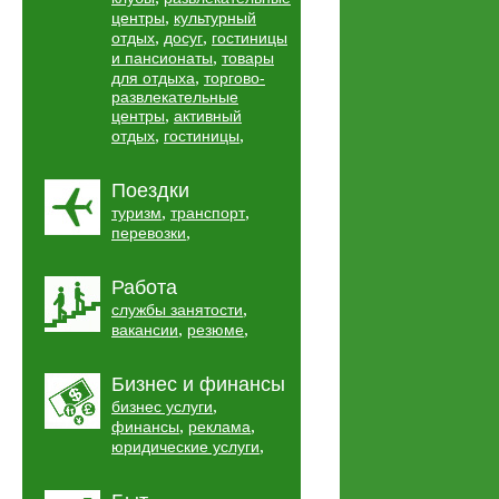
,
центры
культурный
,
,
отдых
досуг
гостиницы
,
и пансионаты
товары
,
для отдыха
торгово-
развлекательные
,
центры
активный
,
,
отдых
гостиницы
Поездки
,
,
туризм
транспорт
,
перевозки
Работа
,
службы занятости
,
,
вакансии
резюме
Бизнес и финансы
,
бизнес услуги
,
,
финансы
реклама
,
юридические услуги