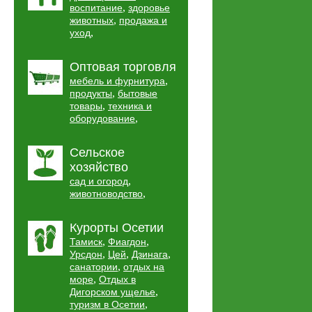
,
воспитание
здоровье
,
животных
продажа и
,
уход
Оптовая торговля
,
мебель и фурнитура
,
продукты
бытовые
,
товары
техника и
,
оборудование
Сельское
хозяйство
,
сад и огород
,
животноводство
Курорты Осетии
,
,
Тамиск
Фиагдон
,
,
,
Урсдон
Цей
Дзинага
,
санатории
отдых на
,
море
Отдых в
,
Дигорском ущелье
,
туризм в Осетии