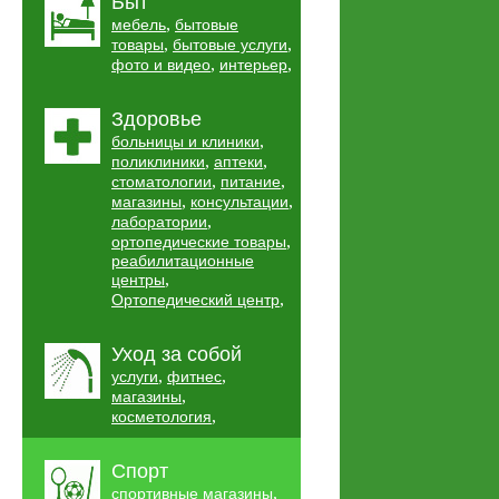
Быт
,
мебель
бытовые
,
,
товары
бытовые услуги
,
,
фото и видео
интерьер
Здоровье
,
больницы и клиники
,
,
поликлиники
аптеки
,
,
стоматологии
питание
,
,
магазины
консультации
,
лаборатории
,
ортопедические товары
реабилитационные
,
центры
,
Ортопедический центр
Уход за собой
,
,
услуги
фитнес
,
магазины
,
косметология
Спорт
,
спортивные магазины