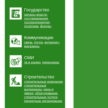
Государство
органы власти
,
госучреждения
,
госпредприятия
,
политика
фонды
,
,
Коммуникации
связь
почта
интернет-
,
,
магазины
,
СМИ
тв и радио
периодика
,
,
Строительство
строительные компании
,
строительные
материалы
окна и
,
двери
оборудование
,
,
строительные услуги
,
проектные организации
,