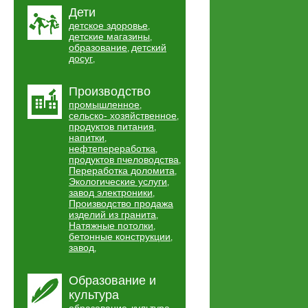
Дети
детское здоровье
,
детские магазины
,
образование
детский
,
досуг
,
Производство
промышленное
,
сельско- хозяйственное
,
продуктов питания
,
напитки
,
нефтепереработка
,
продуктов пчеловодства
,
Переработка доломита
,
Экологические услуги
,
завод электроники
,
Производство продажа
изделий из гранита
,
Натяжные потолки
,
бетонные конструкции
,
завод
,
Образование и
культура