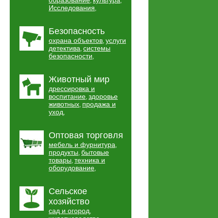
образование
культура
,
,
Исследования
,
Безопасность
охрана объектов
услуги
,
детектива
системы
,
безопасности
,
Животный мир
дрессировка и
воспитание
здоровье
,
животных
продажа и
,
уход
,
Оптовая торговля
мебель и фурнитура
,
продукты
бытовые
,
товары
техника и
,
оборудование
,
Сельское
хозяйство
сад и огород
,