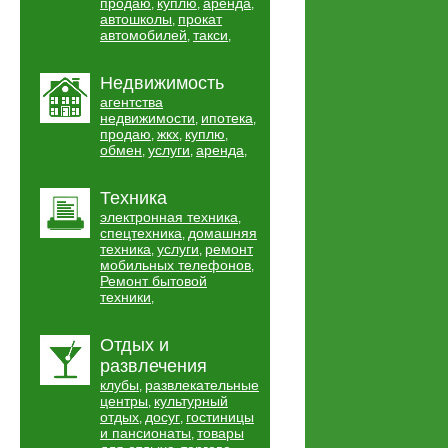
продаю
куплю
аренда
,
,
,
автошколы
прокат
,
автомобилей
такси
,
,
Недвижимость
агентства
недвижимости
ипотека
,
,
продаю
жкх
куплю
,
,
,
обмен
услуги
аренда
,
,
,
Техника
электронная техника
,
спецтехника
домашняя
,
техника
услуги
ремонт
,
,
мобильных телефонов
,
Ремонт бытовой
техники
,
Отдых и
развлечения
клубы
развлекательные
,
центры
культурный
,
отдых
досуг
гостиницы
,
,
и пансионаты
товары
,