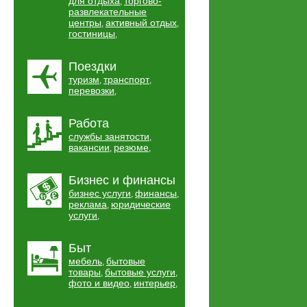
для отдыха
торгово-
,
развлекательные
центры
активный отдых
,
,
гостиницы
,
Поездки
туризм
транспорт
,
,
перевозки
,
Работа
службы занятости
,
вакансии
резюме
,
,
Бизнес и финансы
бизнес услуги
финансы
,
,
реклама
юридические
,
услуги
,
Быт
мебель
бытовые
,
товары
бытовые услуги
,
,
фото и видео
интерьер
,
,