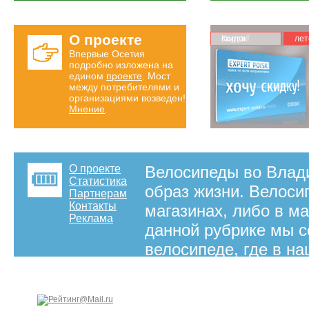
О проекте
Карта скидок!
лет
Впервые Осетия
подробно изложена на
едином
проекте
. Мост
между потребителями и
организациями возведен!
Мнение
.
О проекте
Велосипеды во Влади
Статистика
образ жизни. Велоси
Партнерам
Контакты
магазинах, либо в м
Реклама
данной рубрике мы 
велосипеде, где в н
велосипеды.
на правах рекламы