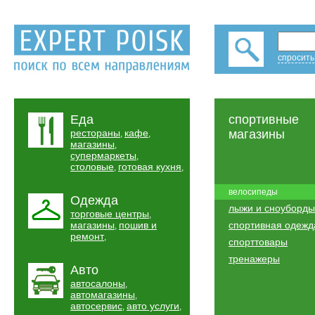
спросить
Еда
спортивные
рестораны
кафе
магазины
,
,
магазины
,
супермаркеты
,
столовые
готовая кухня
,
,
велосипеды
Одежда
лыжи и сноуборды
торговые центры
,
магазины
пошив и
спортивная одежд
,
ремонт
,
спорттовары
тренажеры
Авто
автосалоны
,
автомагазины
,
автосервис
авто услуги
,
,