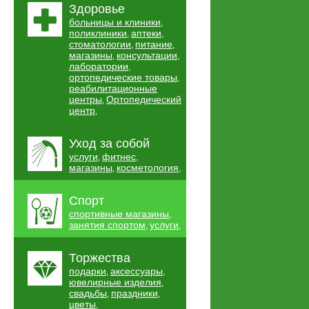
Здоровье
больницы и клиники
,
поликлиники
аптеки
,
,
стоматологии
питание
,
,
магазины
консультации
,
,
лаборатории
,
ортопедические товары
,
реабилитационные
центры
Ортопедический
,
центр
,
Уход за собой
услуги
фитнес
,
,
магазины
косметология
,
,
Спорт
спортивные магазины
,
занятия спортом
услуги
,
,
Торжества
подарки
аксессуары
,
,
ювелирные изделия
,
свадьбы
праздники
,
,
цветы
,