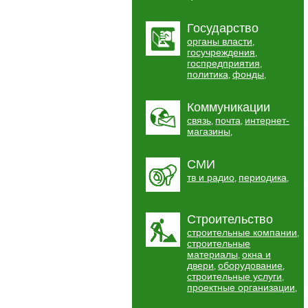
Государство
органы власти
,
госучреждения
,
госпредприятия
,
политика
фонды
,
,
Коммуникации
связь
почта
интернет-
,
,
магазины
,
СМИ
тв и радио
периодика
,
,
Строительство
строительные компании
,
строительные
материалы
окна и
,
двери
оборудование
,
,
строительные услуги
,
проектные организации
,