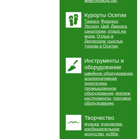
животноводство
,
Курорты Осетии
Тамиск
Фиагдон
,
,
Урсдон
Цей
Дзинага
,
,
,
санатории
отдых на
,
море
Отдых в
,
Дигорском ущелье
,
туризм в Осетии
,
Инструменты и
оборудование
швейное оборудование
,
альтернативная
энергетика
,
промышленное
оборудование
крепеж
,
,
инструменты
торговое
,
оборудование
,
Творчество
музыка
рукоделие
,
,
изобразительное
искусство
хобби
,
,