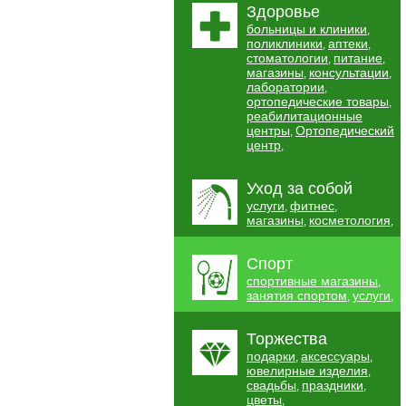
Здоровье
больницы и клиники
,
поликлиники
аптеки
,
,
стоматологии
питание
,
,
магазины
консультации
,
,
лаборатории
,
ортопедические товары
,
реабилитационные
центры
Ортопедический
,
центр
,
Уход за собой
услуги
фитнес
,
,
магазины
косметология
,
,
Спорт
спортивные магазины
,
занятия спортом
услуги
,
,
Торжества
подарки
аксессуары
,
,
ювелирные изделия
,
свадьбы
праздники
,
,
цветы
,