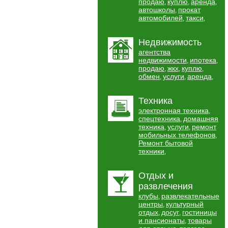
продаю
куплю
аренда
,
,
,
автошколы
прокат
,
автомобилей
такси
,
,
Недвижимость
агентства
недвижимости
ипотека
,
,
продаю
жкх
куплю
,
,
,
обмен
услуги
аренда
,
,
,
Техника
электронная техника
,
спецтехника
домашняя
,
техника
услуги
ремонт
,
,
мобильных телефонов
,
Ремонт бытовой
техники
,
Отдых и
развлечения
клубы
развлекательные
,
центры
культурный
,
отдых
досуг
гостиницы
,
,
и пансионаты
товары
,