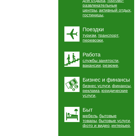
для отдыха
торгово-
,
развлекательные
центры
активный отдых
,
,
гостиницы
,
Поездки
туризм
транспорт
,
,
перевозки
,
Работа
службы занятости
,
вакансии
резюме
,
,
Бизнес и финансы
бизнес услуги
финансы
,
,
реклама
юридические
,
услуги
,
Быт
мебель
бытовые
,
товары
бытовые услуги
,
,
фото и видео
интерьер
,
,