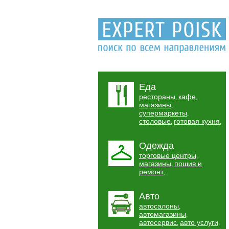
Еда
рестораны
кафе
,
,
магазины
,
супермаркеты
,
столовые
готовая кухня
,
,
Одежда
торговые центры
,
магазины
пошив и
,
ремонт
,
Авто
автосалоны
,
автомагазины
,
автосервис
авто услуги
,
,