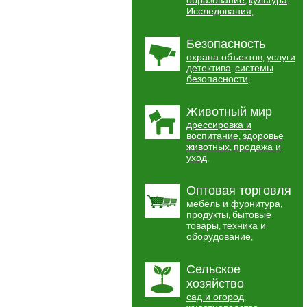
образование
культура
,
,
Исследования
,
Безопасность
охрана объектов
услуги
,
детектива
системы
,
безопасности
,
Животный мир
дрессировка и
воспитание
здоровье
,
животных
продажа и
,
уход
,
Оптовая торговля
мебель и фурнитура
,
продукты
бытовые
,
товары
техника и
,
оборудование
,
Сельское
хозяйство
сад и огород
,