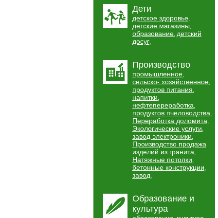
Дети
детское здоровье
,
детские магазины
,
образование
детский
,
досуг
,
Производство
промышленное
,
сельско- хозяйственное
,
продуктов питания
,
напитки
,
нефтепереработка
,
продуктов пчеловодства
,
Переработка доломита
,
Экологические услуги
,
завод электроники
,
Производство продажа
изделий из гранита
,
Натяжные потолки
,
бетонные конструкции
,
завод
,
Образование и
культура