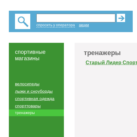
спросить у оператора
акции
спортивные
тренажеры
магазины
Старый Лидер Спор
велосипеды
лыжи и сноуборды
спортивная одежда
спорттовары
тренажеры