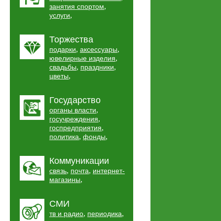
,
занятия спортом
,
услуги
Торжества
,
,
подарки
аксессуары
,
ювелирные изделия
,
,
свадьбы
праздники
,
цветы
Государство
,
органы власти
,
госучреждения
,
госпредприятия
,
,
политика
фонды
Коммуникации
,
,
связь
почта
интернет-
,
магазины
СМИ
,
,
тв и радио
периодика