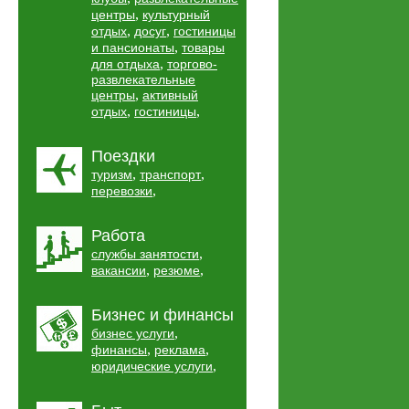
,
центры
культурный
,
,
отдых
досуг
гостиницы
,
и пансионаты
товары
,
для отдыха
торгово-
развлекательные
,
центры
активный
,
,
отдых
гостиницы
Поездки
,
,
туризм
транспорт
,
перевозки
Работа
,
службы занятости
,
,
вакансии
резюме
Бизнес и финансы
,
бизнес услуги
,
,
финансы
реклама
,
юридические услуги