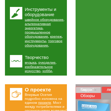
Инструменты и
оборудование
,
швейное оборудование
альтернативная
,
энергетика
промышленное
,
,
оборудование
крепеж
,
инструменты
торговое
,
оборудование
Творчество
,
,
музыка
рукоделие
изобразительное
,
,
искусство
хобби
О проекте
Карта скидок!
ле
Впервые Осетия
Обзоры
подробно изложена на
едином
проекте
. Мост
между потребителями и
организациями возведен!