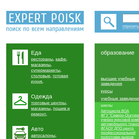
спросить
Еда
образование
,
,
рестораны
кафе
,
магазины
,
супермаркеты
,
столовые
готовая
высшие учебные
,
кухня
заведения
курсы
Одежда
учебные заведени
,
торговые центры
школы
,
магазины
пошив и
Автошкола ВОА
,
ремонт
ФГУ "Северо-Осетин
учебно-курсовой ком
автомобльного транс
Авто
ФГАОУ ДПО центр
профессиональной
,
автосалоны
подготовки кадров