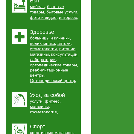
Быт
,
мебель
бытовые
,
,
товары
бытовые услуги
,
,
фото и видео
интерьер
Здоровье
,
больницы и клиники
,
,
поликлиники
аптеки
,
,
стоматологии
питание
,
,
магазины
консультации
,
лаборатории
,
ортопедические товары
реабилитационные
,
центры
,
Ортопедический центр
Уход за собой
,
,
услуги
фитнес
,
магазины
,
косметология
Спорт
,
спортивные магазины