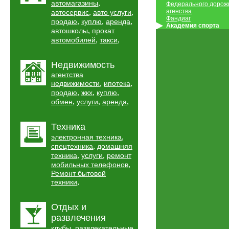
,
автомагазины
Федерального дорож
,
,
агенства
автосервис
авто услуги
Фандиаг
,
,
,
продаю
куплю
аренда
Академия спорта
,
автошколы
прокат
,
,
автомобилей
такси
Недвижимость
агентства
,
,
недвижимости
ипотека
,
,
,
продаю
жкх
куплю
,
,
,
обмен
услуги
аренда
Техника
,
электронная техника
,
спецтехника
домашняя
,
,
техника
услуги
ремонт
,
мобильных телефонов
Ремонт бытовой
,
техники
Отдых и
развлечения
,
клубы
развлекательные