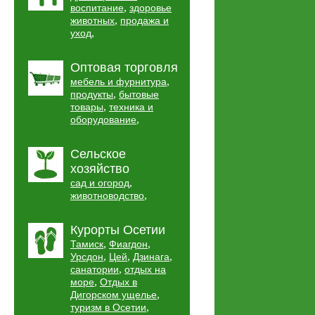
,
воспитание
здоровье
,
животных
продажа и
,
уход
Оптовая торговля
,
мебель и фурнитура
,
продукты
бытовые
,
товары
техника и
,
оборудование
Сельское
хозяйство
,
сад и огород
,
животноводство
Курорты Осетии
,
,
Тамиск
Фиагдон
,
,
,
Урсдон
Цей
Дзинага
,
санатории
отдых на
,
море
Отдых в
,
Дигорском ущелье
,
туризм в Осетии