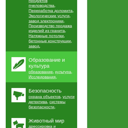
продуктов
,
пчеловодства
,
Переработка доломита
,
Экологические услуги
,
завод электроники
Производство продажа
,
изделий из гранита
,
Натяжные потолки
,
бетонные конструкции
,
завод
Образование и
культура
,
,
образование
культура
,
Исследования
Безопасность
,
охрана объектов
услуги
,
детектива
системы
,
безопасности
Животный мир
дрессировка и