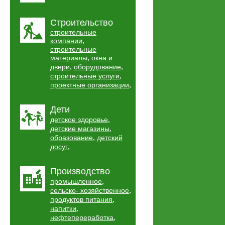
Строительство
строительные
,
компании
строительные
,
материалы
окна и
,
,
двери
оборудование
,
строительные услуги
,
проектные организации
Дети
,
детское здоровье
,
детские магазины
,
образование
детский
,
досуг
Производство
,
промышленное
,
сельско- хозяйственное
,
продуктов питания
,
напитки
,
нефтепереработка