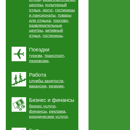
,
центры
культурный
,
,
отдых
досуг
гостиницы
,
и пансионаты
товары
,
для отдыха
торгово-
развлекательные
,
центры
активный
,
,
отдых
гостиницы
Поездки
,
,
туризм
транспорт
,
перевозки
Работа
,
службы занятости
,
,
вакансии
резюме
Бизнес и финансы
,
бизнес услуги
,
,
финансы
реклама
,
юридические услуги