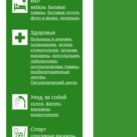
Быт
,
мебель
бытовые
,
,
товары
бытовые услуги
,
,
фото и видео
интерьер
Здоровье
,
больницы и клиники
,
,
поликлиники
аптеки
,
,
стоматологии
питание
,
,
магазины
консультации
,
лаборатории
,
ортопедические товары
реабилитационные
,
центры
,
Ортопедический центр
Уход за собой
,
,
услуги
фитнес
,
магазины
,
косметология
Спорт
,
спортивные магазины