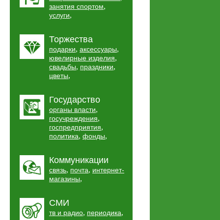
,
занятия спортом
,
услуги
Торжества
,
,
подарки
аксессуары
,
ювелирные изделия
,
,
свадьбы
праздники
,
цветы
Государство
,
органы власти
,
госучреждения
,
госпредприятия
,
,
политика
фонды
Коммуникации
,
,
связь
почта
интернет-
,
магазины
СМИ
,
,
тв и радио
периодика