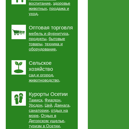
,
воспитание
здоровье
,
животных
продажа и
,
уход
Оптовая торговля
,
мебель и фурнитура
,
продукты
бытовые
,
товары
техника и
,
оборудование
Сельское
хозяйство
,
сад и огород
,
животноводство
Курорты Осетии
,
,
Тамиск
Фиагдон
,
,
,
Урсдон
Цей
Дзинага
,
санатории
отдых на
,
море
Отдых в
,
Дигорском ущелье
,
туризм в Осетии