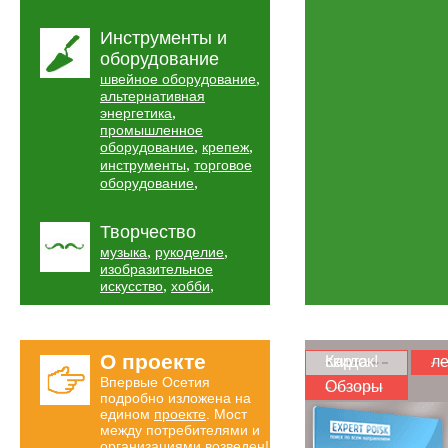
Инструменты и
оборудование
,
швейное оборудование
альтернативная
,
энергетика
промышленное
,
,
оборудование
крепеж
,
инструменты
торговое
,
оборудование
Творчество
,
,
музыка
рукоделие
изобразительное
,
,
искусство
хобби
О проекте
Карта скидок!
ле
Впервые Осетия
Обзоры
подробно изложена на
едином
проекте
. Мост
между потребителями и
организациями возведен!