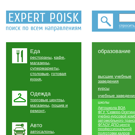
спросить
Еда
образование
,
,
рестораны
кафе
,
магазины
,
супермаркеты
,
столовые
готовая
высшие учебные
,
кухня
заведения
курсы
Одежда
учебные заведени
,
торговые центры
школы
,
магазины
пошив и
Автошкола ВОА
,
ремонт
ФГУ "Северо-Осетин
учебно-курсовой ком
автомобльного транс
Авто
ФГАОУ ДПО центр
профессиональной
,
автосалоны
подготовки кадров