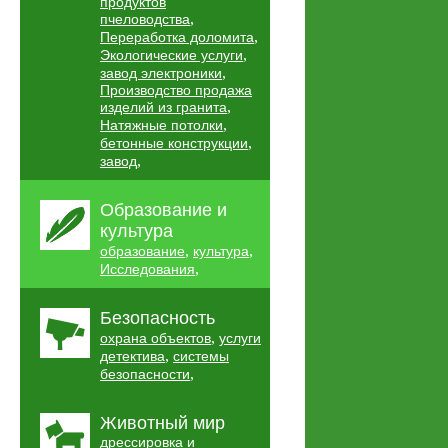
продуктов
,
пчеловодства
,
Переработка доломита
,
Экологические услуги
,
завод электроники
Производство продажа
,
изделий из гранита
,
Натяжные потолки
,
бетонные конструкции
,
завод
Образование и
культура
,
,
образование
культура
,
Исследования
Безопасность
,
охрана объектов
услуги
,
детектива
системы
,
безопасности
Животный мир
дрессировка и