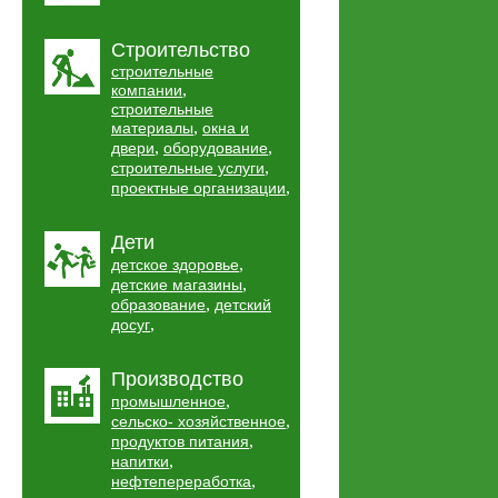
Строительство
строительные
,
компании
строительные
,
материалы
окна и
,
,
двери
оборудование
,
строительные услуги
,
проектные организации
Дети
,
детское здоровье
,
детские магазины
,
образование
детский
,
досуг
Производство
,
промышленное
,
сельско- хозяйственное
,
продуктов питания
,
напитки
,
нефтепереработка