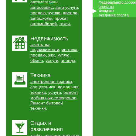
,
автомагазины
Федерального дорож
,
,
агенства
автосервис
авто услуги
Фандиаг
,
,
,
продаю
куплю
аренда
Академия спорта
,
автошколы
прокат
,
,
автомобилей
такси
Недвижимость
агентства
,
,
недвижимости
ипотека
,
,
,
продаю
жкх
куплю
,
,
,
обмен
услуги
аренда
Техника
,
электронная техника
,
спецтехника
домашняя
,
,
техника
услуги
ремонт
,
мобильных телефонов
Ремонт бытовой
,
техники
Отдых и
развлечения
,
клубы
развлекательные