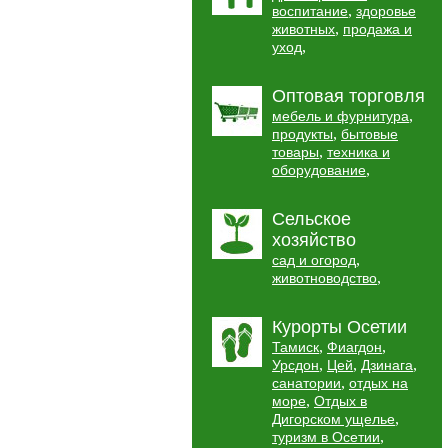
,
воспитание
здоровье
,
животных
продажа и
,
уход
Оптовая торговля
,
мебель и фурнитура
,
продукты
бытовые
,
товары
техника и
,
оборудование
Сельское
хозяйство
,
сад и огород
,
животноводство
Курорты Осетии
,
,
Тамиск
Фиагдон
,
,
,
Урсдон
Цей
Дзинага
,
санатории
отдых на
,
море
Отдых в
,
Дигорском ущелье
,
туризм в Осетии