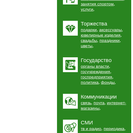
,
занятия спортом
,
услуги
Торжества
,
,
подарки
аксессуары
,
ювелирные изделия
,
,
свадьбы
праздники
,
цветы
Государство
,
органы власти
,
госучреждения
,
госпредприятия
,
,
политика
фонды
Коммуникации
,
,
связь
почта
интернет-
,
магазины
СМИ
,
,
тв и радио
периодика