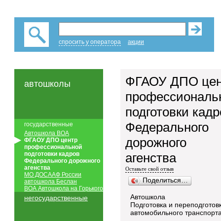
спросить у оператора
акции
ФГАОУ ДПО це
автошколы
профессиональ
подготовки кадр
Федерального
государственные
Автошкола ВОА
дорожного
ФГАОУ ДПО центр
профессиональной
подготовки кадров
агенства
Федерального дорожного
агенства
Оставьте свой отзыв
МО ДОСААФ России
Поделиться…
автошкола Беслан
ВОА Автошкола на Горького
Автошкола
негосударственные
Подготовка и переподготов
автомобильного транспорт