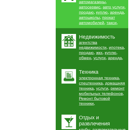
,
автомагазины
,
,
автосервис
авто услуги
,
,
,
продаю
куплю
аренда
,
автошколы
прокат
,
,
автомобилей
такси
Недвижимость
агентства
,
,
недвижимости
ипотека
,
,
,
продаю
жкх
куплю
,
,
,
обмен
услуги
аренда
Техника
,
электронная техника
,
спецтехника
домашняя
,
,
техника
услуги
ремонт
,
мобильных телефонов
Ремонт бытовой
,
техники
Отдых и
развлечения
,
клубы
развлекательные