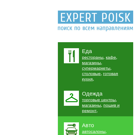
Еда
,
,
рестораны
кафе
,
магазины
,
супермаркеты
,
столовые
готовая
,
кухня
Одежда
,
торговые центры
,
магазины
пошив и
,
ремонт
Авто
,
автосалоны