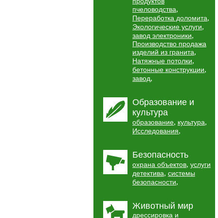
продуктов
,
пчеловодства
,
Переработка доломита
,
Экологические услуги
,
завод электроники
Производство продажа
,
изделий из гранита
,
Натяжные потолки
,
бетонные конструкции
,
завод
Образование и
культура
,
,
образование
культура
,
Исследования
Безопасность
,
охрана объектов
услуги
,
детектива
системы
,
безопасности
Животный мир
дрессировка и