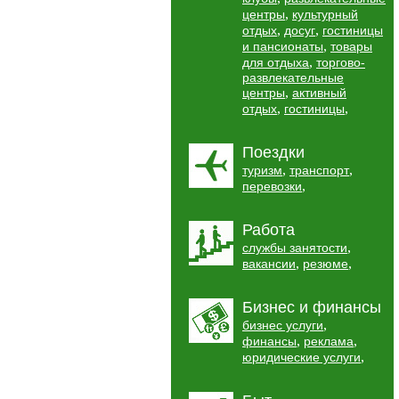
,
центры
культурный
,
,
отдых
досуг
гостиницы
,
и пансионаты
товары
,
для отдыха
торгово-
развлекательные
,
центры
активный
,
,
отдых
гостиницы
Поездки
,
,
туризм
транспорт
,
перевозки
Работа
,
службы занятости
,
,
вакансии
резюме
Бизнес и финансы
,
бизнес услуги
,
,
финансы
реклама
,
юридические услуги