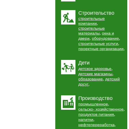
Строительство
строительные
,
компании
строительные
,
материалы
окна и
,
,
двери
оборудование
,
строительные услуги
,
проектные организации
Дети
,
детское здоровье
,
детские магазины
,
образование
детский
,
досуг
Производство
,
промышленное
,
сельско- хозяйственное
,
продуктов питания
,
напитки
,
нефтепереработка