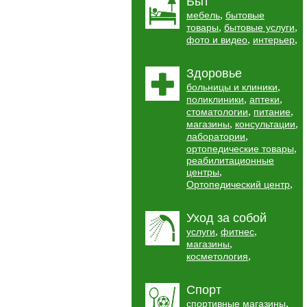
Быт
,
мебель
бытовые
,
,
товары
бытовые услуги
,
,
фото и видео
интерьер
Здоровье
,
больницы и клиники
,
,
поликлиники
аптеки
,
,
стоматологии
питание
,
,
магазины
консультации
,
лаборатории
,
ортопедические товары
реабилитационные
,
центры
,
Ортопедический центр
Уход за собой
,
,
услуги
фитнес
,
магазины
,
косметология
Спорт
,
спортивные магазины