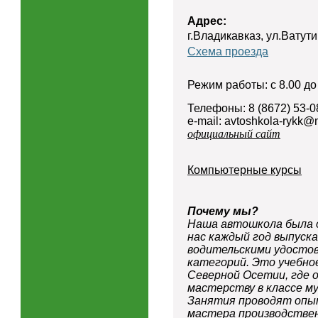
Адрес:
г.Владикавказ, ул.Ватут
Схема проезда
Режим работы: с 8.00 до
Телефоны: 8 (8672) 53-0
e-mail: avtoshkola-rykk@m
официальный сайт
Компьютерные курсы
Почему мы?
Наша автошкола была ор
нас каждый год выпуска
водительскими удосто
категорий. Это учебно
Северной Осетии, где 
мастерству в классе м
Занятия проводят опы
мастера производствен