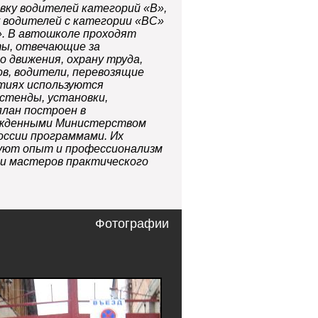
ку водителей категорий «В»,
 водителей с категории «ВС»
». В автошколе проходят
ты, отвечающие за
о движения, охрану труда,
ов, водители, перевозящие
ятиях используются
стенды, установки,
лан построен в
ржденными Министерством
оссии программами. Их
уют опыт и профессионализм
и мастеров практического
Фотографии