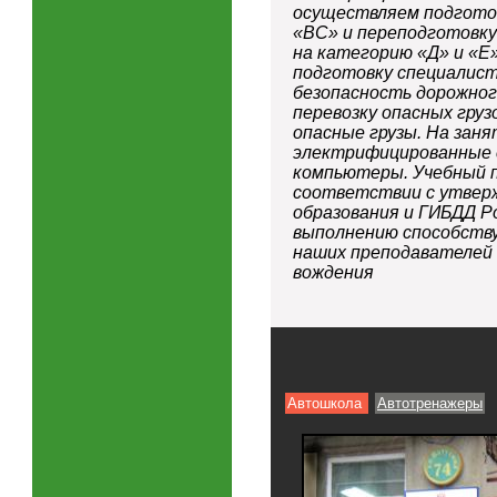
осуществляем подготов
«ВС» и переподготовку
на категорию «Д» и «Е
подготовку специалис
безопасность дорожног
перевозку опасных груз
опасные грузы. На зан
электрифицированные 
компьютеры. Учебный п
соответствии с утве
образования и ГИБДД Р
выполнению способств
наших преподавателей 
вождения
Автошкола
Автотренажеры