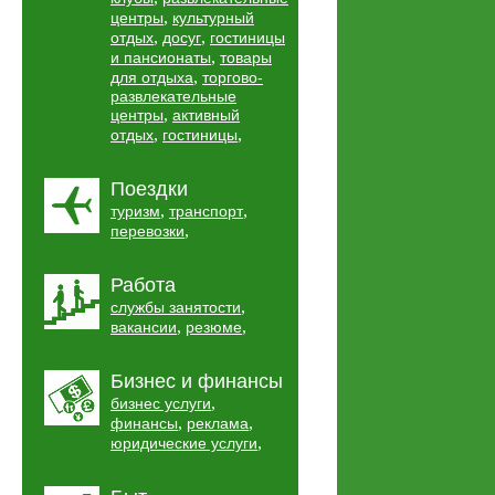
,
центры
культурный
,
,
отдых
досуг
гостиницы
,
и пансионаты
товары
,
для отдыха
торгово-
развлекательные
,
центры
активный
,
,
отдых
гостиницы
Поездки
,
,
туризм
транспорт
,
перевозки
Работа
,
службы занятости
,
,
вакансии
резюме
Бизнес и финансы
,
бизнес услуги
,
,
финансы
реклама
,
юридические услуги