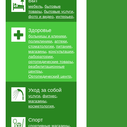
Быт
,
мебель
бытовые
,
,
товары
бытовые услуги
,
,
фото и видео
интерьер
Здоровье
,
больницы и клиники
,
,
поликлиники
аптеки
,
,
стоматологии
питание
,
,
магазины
консультации
,
лаборатории
,
ортопедические товары
реабилитационные
,
центры
,
Ортопедический центр
Уход за собой
,
,
услуги
фитнес
,
магазины
,
косметология
Спорт
,
спортивные магазины