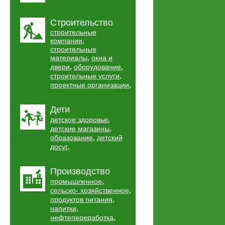
Строительство
строительные
,
компании
строительные
,
материалы
окна и
,
,
двери
оборудование
,
строительные услуги
,
проектные организации
Дети
,
детское здоровье
,
детские магазины
,
образование
детский
,
досуг
Производство
,
промышленное
,
сельско- хозяйственное
,
продуктов питания
,
напитки
,
нефтепереработка