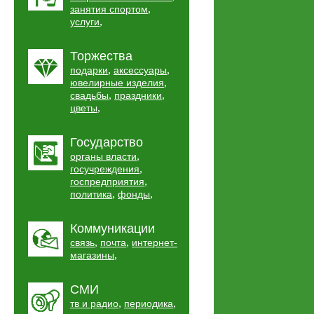
,
занятия спортом
,
услуги
Торжества
,
,
подарки
аксессуары
,
ювелирные изделия
,
,
свадьбы
праздники
,
цветы
Государство
,
органы власти
,
госучреждения
,
госпредприятия
,
,
политика
фонды
Коммуникации
,
,
связь
почта
интернет-
,
магазины
СМИ
,
,
тв и радио
периодика