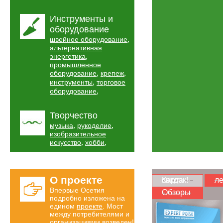
Инструменты и
оборудование
,
швейное оборудование
альтернативная
,
энергетика
промышленное
,
,
оборудование
крепеж
,
инструменты
торговое
,
оборудование
Творчество
,
,
музыка
рукоделие
изобразительное
,
,
искусство
хобби
О проекте
Карта скидок!
ле
Впервые Осетия
Обзоры
подробно изложена на
едином
проекте
. Мост
между потребителями и
организациями возведен!