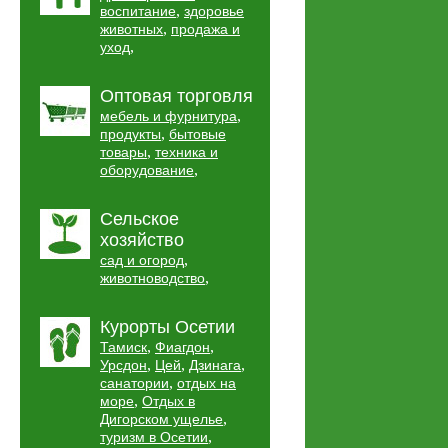
,
воспитание
здоровье
,
животных
продажа и
,
уход
Оптовая торговля
,
мебель и фурнитура
,
продукты
бытовые
,
товары
техника и
,
оборудование
Сельское
хозяйство
,
сад и огород
,
животноводство
Курорты Осетии
,
,
Тамиск
Фиагдон
,
,
,
Урсдон
Цей
Дзинага
,
санатории
отдых на
,
море
Отдых в
,
Дигорском ущелье
,
туризм в Осетии