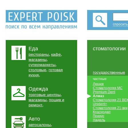
спросить
Еда
стоматологии
,
,
рестораны
кафе
,
магазины
,
супермаркеты
,
столовые
готовая
государственные
,
кухня
частные
Люция
Одежда
Стоматология МС
Premium Dent
,
торговые центры
Алмаз
,
магазины
пошив и
Стоматология 21 ВЕ
Unident+
,
ремонт
Стоматология 21-век
Краснодар
Прикус
Авто
Надель
,
автосалоны