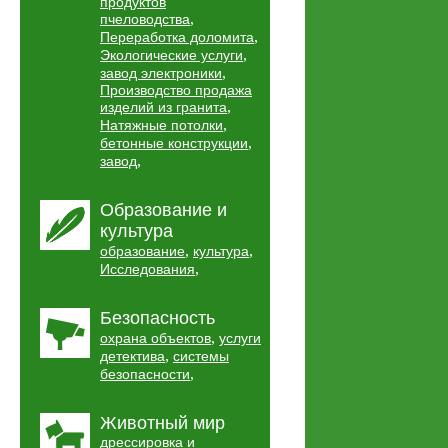
продуктов
,
пчеловодства
,
Переработка доломита
,
Экологические услуги
,
завод электроники
Производство продажа
,
изделий из гранита
,
Натяжные потолки
,
бетонные конструкции
,
завод
Образование и
культура
,
,
образование
культура
,
Исследования
Безопасность
,
охрана объектов
услуги
,
детектива
системы
,
безопасности
Животный мир
дрессировка и