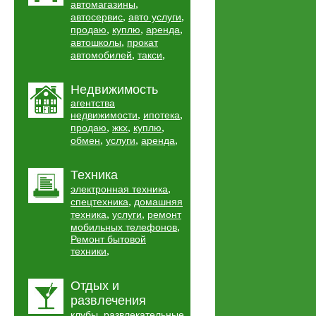
,
автомагазины
,
,
автосервис
авто услуги
,
,
,
продаю
куплю
аренда
,
автошколы
прокат
,
,
автомобилей
такси
Недвижимость
агентства
,
,
недвижимости
ипотека
,
,
,
продаю
жкх
куплю
,
,
,
обмен
услуги
аренда
Техника
,
электронная техника
,
спецтехника
домашняя
,
,
техника
услуги
ремонт
,
мобильных телефонов
Ремонт бытовой
,
техники
Отдых и
развлечения
,
клубы
развлекательные