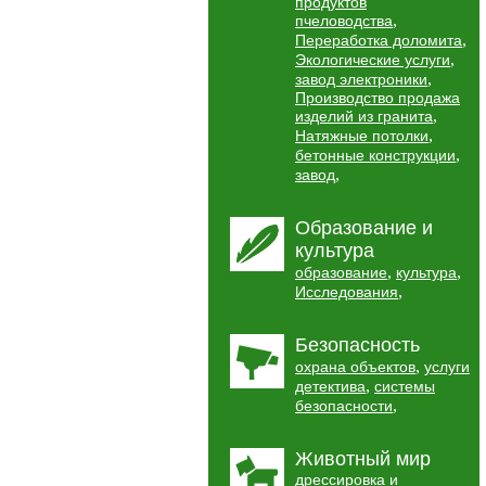
продуктов
,
пчеловодства
,
Переработка доломита
,
Экологические услуги
,
завод электроники
Производство продажа
,
изделий из гранита
,
Натяжные потолки
,
бетонные конструкции
,
завод
Образование и
культура
,
,
образование
культура
,
Исследования
Безопасность
,
охрана объектов
услуги
,
детектива
системы
,
безопасности
Животный мир
дрессировка и