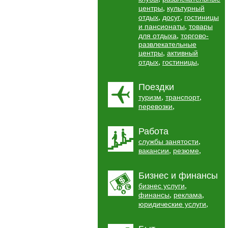
,
центры
культурный
,
,
отдых
досуг
гостиницы
,
и пансионаты
товары
,
для отдыха
торгово-
развлекательные
,
центры
активный
,
,
отдых
гостиницы
Поездки
,
,
туризм
транспорт
,
перевозки
Работа
,
службы занятости
,
,
вакансии
резюме
Бизнес и финансы
,
бизнес услуги
,
,
финансы
реклама
,
юридические услуги