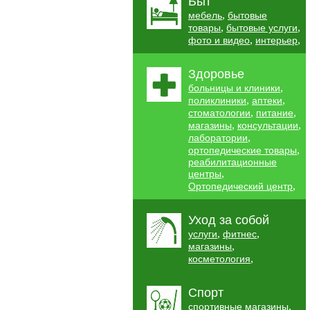
Быт
,
мебель
бытовые
,
,
товары
бытовые услуги
,
,
фото и видео
интерьер
Здоровье
,
больницы и клиники
,
,
поликлиники
аптеки
,
,
стоматологии
питание
,
,
магазины
консультации
,
лаборатории
,
ортопедические товары
реабилитационные
,
центры
,
Ортопедический центр
Уход за собой
,
,
услуги
фитнес
,
магазины
,
косметология
Спорт
,
спортивные магазины