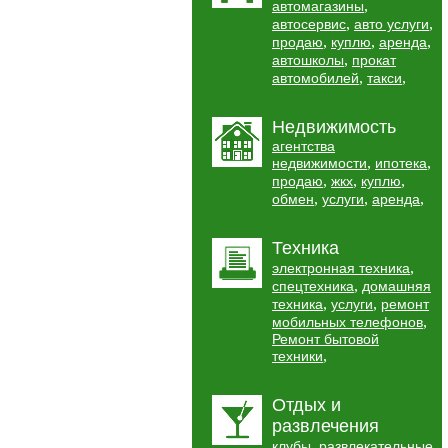
,
автомагазины
,
,
автосервис
авто услуги
,
,
,
продаю
куплю
аренда
,
автошколы
прокат
,
,
автомобилей
такси
Недвижимость
агентства
,
,
недвижимости
ипотека
,
,
,
продаю
жкх
куплю
,
,
,
обмен
услуги
аренда
Техника
,
электронная техника
,
спецтехника
домашняя
,
,
техника
услуги
ремонт
,
мобильных телефонов
Ремонт бытовой
,
техники
Отдых и
развлечения
,
клубы
развлекательные