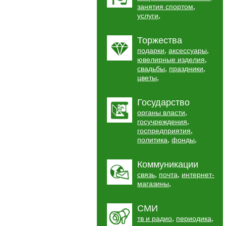
,
занятия спортом
,
услуги
Торжества
,
,
подарки
аксессуары
,
ювелирные изделия
,
,
свадьбы
праздники
,
цветы
Государство
,
органы власти
,
госучреждения
,
госпредприятия
,
,
политика
фонды
Коммуникации
,
,
связь
почта
интернет-
,
магазины
СМИ
,
,
тв и радио
периодика