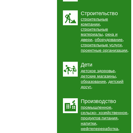
Строительство
строительные
,
компании
строительные
,
материалы
окна и
,
,
двери
оборудование
,
строительные услуги
,
проектные организации
Дети
,
детское здоровье
,
детские магазины
,
образование
детский
,
досуг
Производство
,
промышленное
,
сельско- хозяйственное
,
продуктов питания
,
напитки
,
нефтепереработка