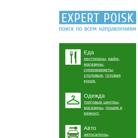
Еда
,
,
рестораны
кафе
,
магазины
,
супермаркеты
,
столовые
готовая
,
кухня
Одежда
,
торговые центры
,
магазины
пошив и
,
ремонт
Авто
,
автосалоны