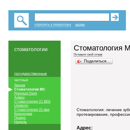
спросить у оператора
акции
Стоматология 
стоматологии
Оставьте свой отзыв
Поделиться…
государственные
частные
Люция
Стоматология МС
Premium Dent
Алмаз
Стоматология 21 ВЕК
Unident+
Стоматология: лечение зубо
Стоматология 21-век
Краснодар
протезирование, професси
Прикус
Надель
Адрес: