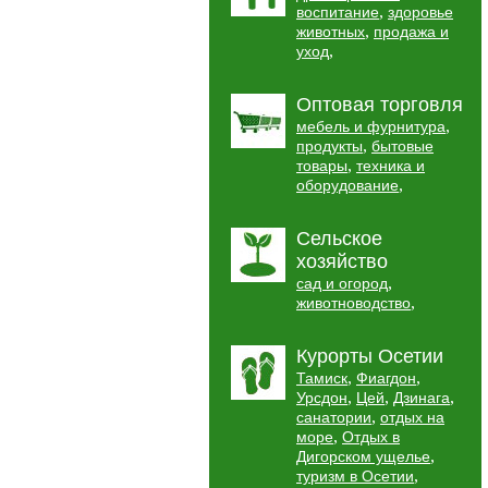
,
воспитание
здоровье
,
животных
продажа и
,
уход
Оптовая торговля
,
мебель и фурнитура
,
продукты
бытовые
,
товары
техника и
,
оборудование
Сельское
хозяйство
,
сад и огород
,
животноводство
Курорты Осетии
,
,
Тамиск
Фиагдон
,
,
,
Урсдон
Цей
Дзинага
,
санатории
отдых на
,
море
Отдых в
,
Дигорском ущелье
,
туризм в Осетии