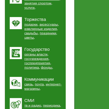
,
занятия спортом
,
услуги
Торжества
,
,
подарки
аксессуары
,
ювелирные изделия
,
,
свадьбы
праздники
,
цветы
Государство
,
органы власти
,
госучреждения
,
госпредприятия
,
,
политика
фонды
Коммуникации
,
,
связь
почта
интернет-
,
магазины
СМИ
,
,
тв и радио
периодика