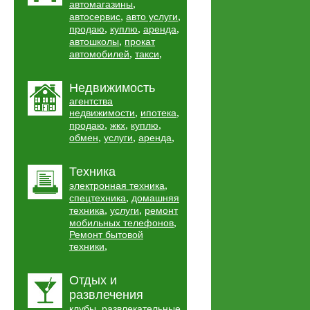
,
автомагазины
,
,
автосервис
авто услуги
,
,
,
продаю
куплю
аренда
,
автошколы
прокат
,
,
автомобилей
такси
Недвижимость
агентства
,
,
недвижимости
ипотека
,
,
,
продаю
жкх
куплю
,
,
,
обмен
услуги
аренда
Техника
,
электронная техника
,
спецтехника
домашняя
,
,
техника
услуги
ремонт
,
мобильных телефонов
Ремонт бытовой
,
техники
Отдых и
развлечения
,
клубы
развлекательные