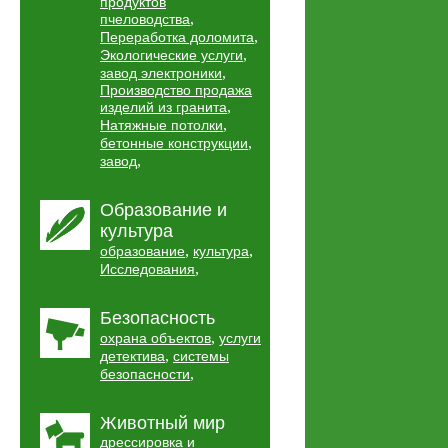
продуктов
,
пчеловодства
,
Переработка доломита
,
Экологические услуги
,
завод электроники
Производство продажа
,
изделий из гранита
,
Натяжные потолки
,
бетонные конструкции
,
завод
Образование и
культура
,
,
образование
культура
,
Исследования
Безопасность
,
охрана объектов
услуги
,
детектива
системы
,
безопасности
Животный мир
дрессировка и