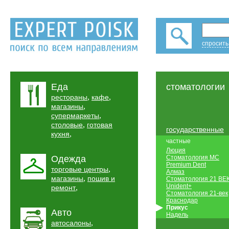
спросить
Еда
стоматологии
,
,
рестораны
кафе
,
магазины
,
супермаркеты
,
столовые
готовая
государственные
,
кухня
частные
Люция
Одежда
Стоматология МС
Premium Dent
,
торговые центры
Алмаз
,
магазины
пошив и
Стоматология 21 ВЕ
Unident+
,
ремонт
Стоматология 21-век
Краснодар
Прикус
Авто
Надель
,
автосалоны