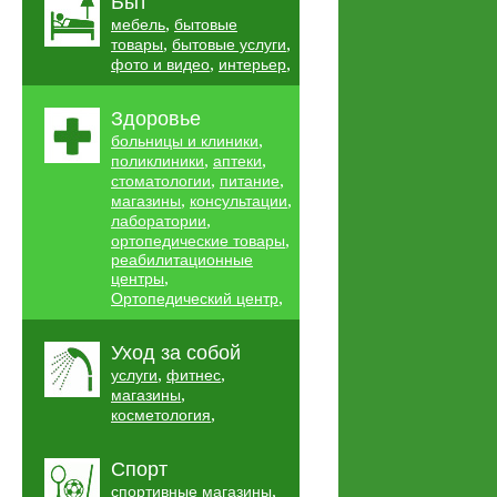
Быт
,
мебель
бытовые
,
,
товары
бытовые услуги
,
,
фото и видео
интерьер
Здоровье
,
больницы и клиники
,
,
поликлиники
аптеки
,
,
стоматологии
питание
,
,
магазины
консультации
,
лаборатории
,
ортопедические товары
реабилитационные
,
центры
,
Ортопедический центр
Уход за собой
,
,
услуги
фитнес
,
магазины
,
косметология
Спорт
,
спортивные магазины