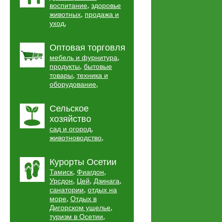
,
воспитание
здоровье
,
животных
продажа и
,
уход
Оптовая торговля
,
мебель и фурнитура
,
продукты
бытовые
,
товары
техника и
,
оборудование
Сельское
хозяйство
,
сад и огород
,
животноводство
Курорты Осетии
,
,
Тамиск
Фиагдон
,
,
,
Урсдон
Цей
Дзинага
,
санатории
отдых на
,
море
Отдых в
,
Дигорском ущелье
,
туризм в Осетии