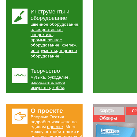
Инструменты и
оборудование
,
швейное оборудование
альтернативная
,
энергетика
промышленное
,
,
оборудование
крепеж
,
инструменты
торговое
,
оборудование
Творчество
,
,
музыка
рукоделие
изобразительное
,
,
искусство
хобби
О проекте
Карта скидок!
ле
Впервые Осетия
Обзоры
подробно изложена на
едином
проекте
. Мост
между потребителями и
организациями возведен!