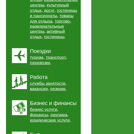
,
центры
культурный
,
,
отдых
досуг
гостиницы
,
и пансионаты
товары
,
для отдыха
торгово-
развлекательные
,
центры
активный
,
,
отдых
гостиницы
Поездки
,
,
туризм
транспорт
,
перевозки
Работа
,
службы занятости
,
,
вакансии
резюме
Бизнес и финансы
,
бизнес услуги
,
,
финансы
реклама
,
юридические услуги