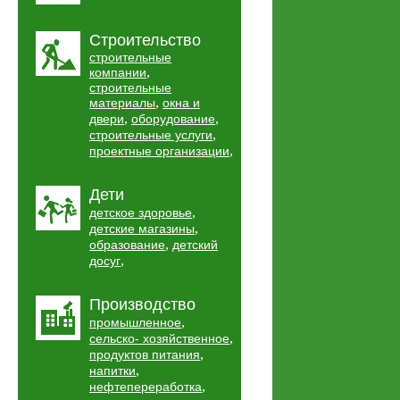
Строительство
строительные
,
компании
строительные
,
материалы
окна и
,
,
двери
оборудование
,
строительные услуги
,
проектные организации
Дети
,
детское здоровье
,
детские магазины
,
образование
детский
,
досуг
Производство
,
промышленное
,
сельско- хозяйственное
,
продуктов питания
,
напитки
,
нефтепереработка