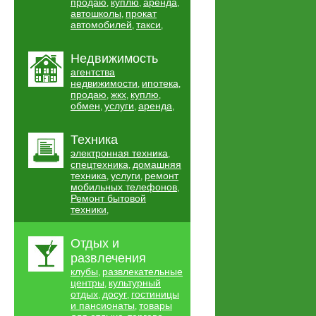
продаю
куплю
аренда
,
,
,
автошколы
прокат
,
автомобилей
такси
,
,
Недвижимость
агентства
недвижимости
ипотека
,
,
продаю
жкх
куплю
,
,
,
обмен
услуги
аренда
,
,
,
Техника
электронная техника
,
спецтехника
домашняя
,
техника
услуги
ремонт
,
,
мобильных телефонов
,
Ремонт бытовой
техники
,
Отдых и
развлечения
клубы
развлекательные
,
центры
культурный
,
отдых
досуг
гостиницы
,
,
и пансионаты
товары
,