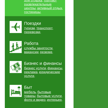
для отдыха
торгово-
,
развлекательные
центры
активный отдых
,
,
гостиницы
,
Поездки
туризм
транспорт
,
,
перевозки
,
Работа
службы занятости
,
вакансии
резюме
,
,
Бизнес и финансы
бизнес услуги
финансы
,
,
реклама
юридические
,
услуги
,
Быт
мебель
бытовые
,
товары
бытовые услуги
,
,
фото и видео
интерьер
,
,