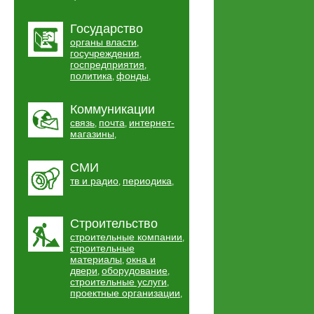
Государство
органы власти
,
госучреждения
,
госпредприятия
,
политика
фонды
,
,
Коммуникации
связь
почта
интернет-
,
,
магазины
,
СМИ
тв и радио
периодика
,
,
Строительство
строительные компании
,
строительные
материалы
окна и
,
двери
оборудование
,
,
строительные услуги
,
проектные организации
,