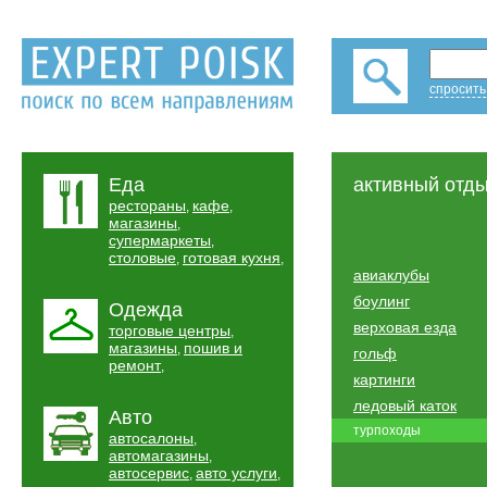
спросить
Еда
активный отд
рестораны
кафе
,
,
магазины
,
супермаркеты
,
столовые
готовая кухня
,
,
авиаклубы
боулинг
Одежда
верховая езда
торговые центры
,
магазины
пошив и
,
гольф
ремонт
,
картинги
ледовый каток
Авто
турпоходы
автосалоны
,
автомагазины
,
автосервис
авто услуги
,
,