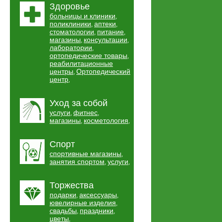
Здоровье
больницы и клиники
,
поликлиники
аптеки
,
,
стоматологии
питание
,
,
магазины
консультации
,
,
лаборатории
,
ортопедические товары
,
реабилитационные
центры
Ортопедический
,
центр
,
Уход за собой
услуги
фитнес
,
,
магазины
косметология
,
,
Спорт
спортивные магазины
,
занятия спортом
услуги
,
,
Торжества
подарки
аксессуары
,
,
ювелирные изделия
,
свадьбы
праздники
,
,
цветы
,