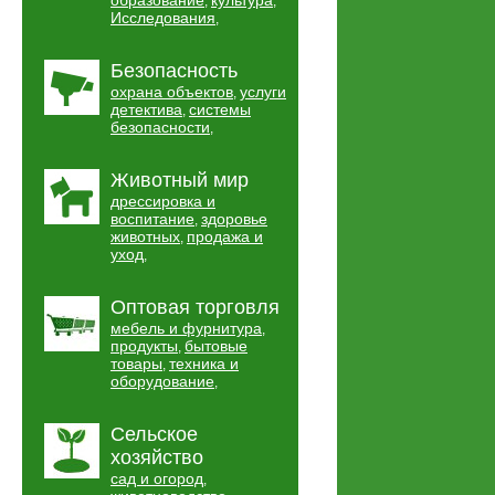
образование
культура
,
,
Исследования
,
Безопасность
охрана объектов
услуги
,
детектива
системы
,
безопасности
,
Животный мир
дрессировка и
воспитание
здоровье
,
животных
продажа и
,
уход
,
Оптовая торговля
мебель и фурнитура
,
продукты
бытовые
,
товары
техника и
,
оборудование
,
Сельское
хозяйство
сад и огород
,