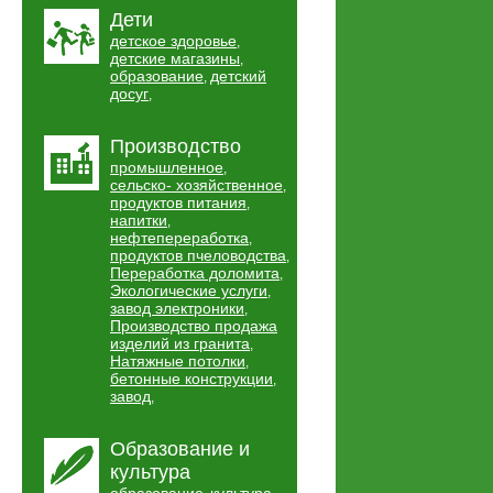
Дети
детское здоровье
,
детские магазины
,
образование
детский
,
досуг
,
Производство
промышленное
,
сельско- хозяйственное
,
продуктов питания
,
напитки
,
нефтепереработка
,
продуктов пчеловодства
,
Переработка доломита
,
Экологические услуги
,
завод электроники
,
Производство продажа
изделий из гранита
,
Натяжные потолки
,
бетонные конструкции
,
завод
,
Образование и
культура