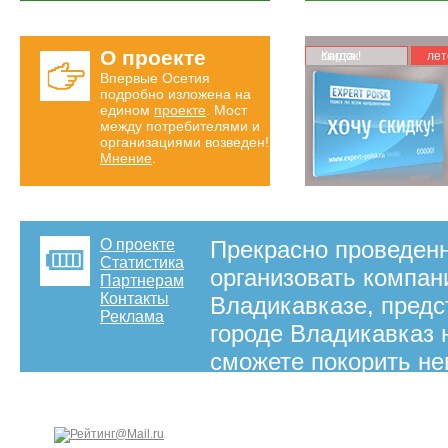
О проекте
Карта скидок!
лет
Впервые Осетия
подробно изложена на
едином
проекте
. Мост
между потребителями и
организациями возведен!
Мнение
.
О проекте
Прекрасно проведенн
Статистика
организовать компан
Партнерам
Контакты
Владикавказе, предс
Реклама
городе Владикавказ 
сможете покорить не
свой организм на вы
красивыми пейзажами
полной грудью! Турп