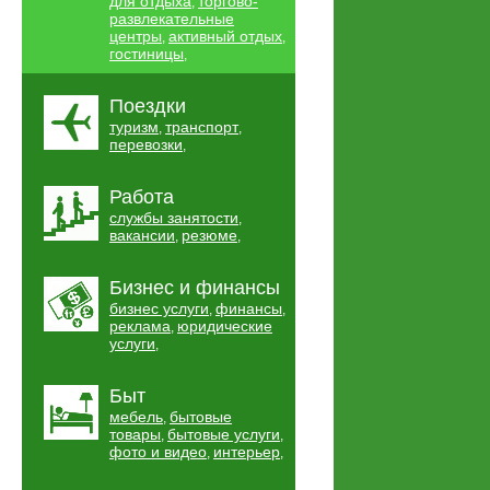
для отдыха
торгово-
,
развлекательные
центры
активный отдых
,
,
гостиницы
,
Поездки
туризм
транспорт
,
,
перевозки
,
Работа
службы занятости
,
вакансии
резюме
,
,
Бизнес и финансы
бизнес услуги
финансы
,
,
реклама
юридические
,
услуги
,
Быт
мебель
бытовые
,
товары
бытовые услуги
,
,
фото и видео
интерьер
,
,