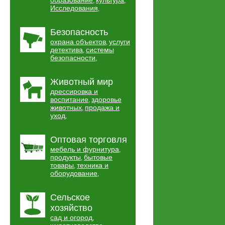
образование
культура
,
,
Исследования
,
Безопасность
охрана объектов
услуги
,
детектива
системы
,
безопасности
,
Животный мир
дрессировка и
воспитание
здоровье
,
животных
продажа и
,
уход
,
Оптовая торговля
мебель и фурнитура
,
продукты
бытовые
,
товары
техника и
,
оборудование
,
Сельское
хозяйство
сад и огород
,