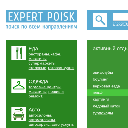
спросить
Еда
активный отд
рестораны
кафе
,
,
магазины
,
супермаркеты
,
столовые
готовая кухня
,
,
авиаклубы
боулинг
Одежда
верховая езда
торговые центры
,
магазины
пошив и
,
гольф
ремонт
,
картинги
ледовый каток
Авто
турпоходы
автосалоны
,
автомагазины
,
автосервис
авто услуги
,
,