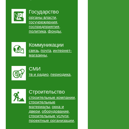
Государство
органы власти
,
госучреждения
,
госпредприятия
,
политика
фонды
,
,
Коммуникации
связь
почта
интернет-
,
,
магазины
,
СМИ
тв и радио
периодика
,
,
Строительство
строительные компании
,
строительные
материалы
окна и
,
двери
оборудование
,
,
строительные услуги
,
проектные организации
,