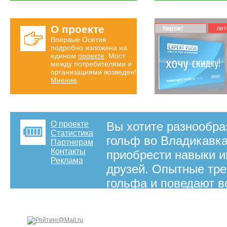
О проекте
Карта скидок!
лет
Впервые Осетия
подробно изложена на
едином
проекте
. Мост
между потребителями и
организациями возведен!
Мнение
.
О проекте
Вы хотите разнообраз
Статистика
гольф во Владикавк
Партнерам
Контакты
приобрести навыки и
Реклама
друзей. Опытные тре
гольфа и поведают вс
на правах рекламы