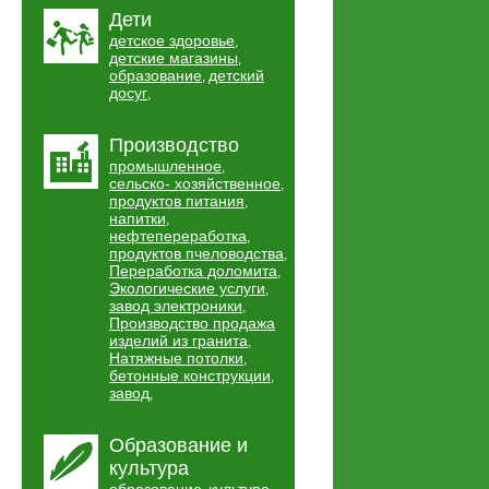
Дети
детское здоровье
,
детские магазины
,
образование
детский
,
досуг
,
Производство
промышленное
,
сельско- хозяйственное
,
продуктов питания
,
напитки
,
нефтепереработка
,
продуктов пчеловодства
,
Переработка доломита
,
Экологические услуги
,
завод электроники
,
Производство продажа
изделий из гранита
,
Натяжные потолки
,
бетонные конструкции
,
завод
,
Образование и
культура