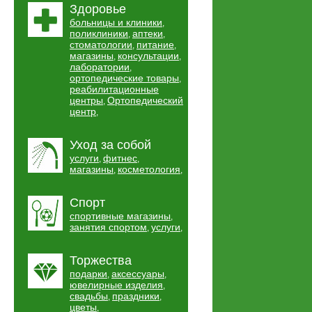
Здоровье
больницы и клиники
,
поликлиники
аптеки
,
,
стоматологии
питание
,
,
магазины
консультации
,
,
лаборатории
,
ортопедические товары
,
реабилитационные
центры
Ортопедический
,
центр
,
Уход за собой
услуги
фитнес
,
,
магазины
косметология
,
,
Спорт
спортивные магазины
,
занятия спортом
услуги
,
,
Торжества
подарки
аксессуары
,
,
ювелирные изделия
,
свадьбы
праздники
,
,
цветы
,