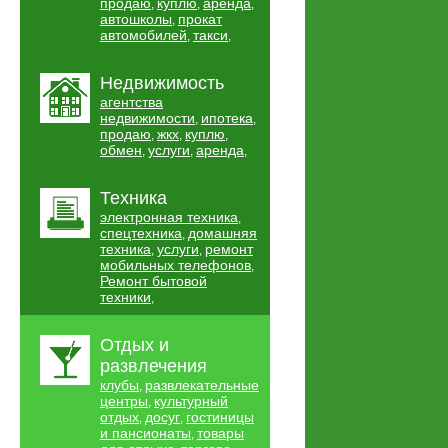
продаю
куплю
аренда
,
,
,
автошколы
прокат
,
автомобилей
такси
,
,
Недвижимость
агентства
недвижимости
ипотека
,
,
продаю
жкх
куплю
,
,
,
обмен
услуги
аренда
,
,
,
Техника
электронная техника
,
спецтехника
домашняя
,
техника
услуги
ремонт
,
,
мобильных телефонов
,
Ремонт бытовой
техники
,
Отдых и
развлечения
клубы
развлекательные
,
центры
культурный
,
отдых
досуг
гостиницы
,
,
и пансионаты
товары
,