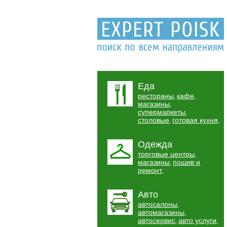
Еда
рестораны
кафе
,
,
магазины
,
супермаркеты
,
столовые
готовая кухня
,
,
Одежда
торговые центры
,
магазины
пошив и
,
ремонт
,
Авто
автосалоны
,
автомагазины
,
автосервис
авто услуги
,
,