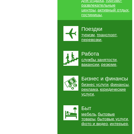
для отдыха
торгово-
,
развлекательные
центры
активный отдых
,
,
гостиницы
,
Поездки
туризм
транспорт
,
,
перевозки
,
Работа
службы занятости
,
вакансии
резюме
,
,
Бизнес и финансы
бизнес услуги
финансы
,
,
реклама
юридические
,
услуги
,
Быт
мебель
бытовые
,
товары
бытовые услуги
,
,
фото и видео
интерьер
,
,