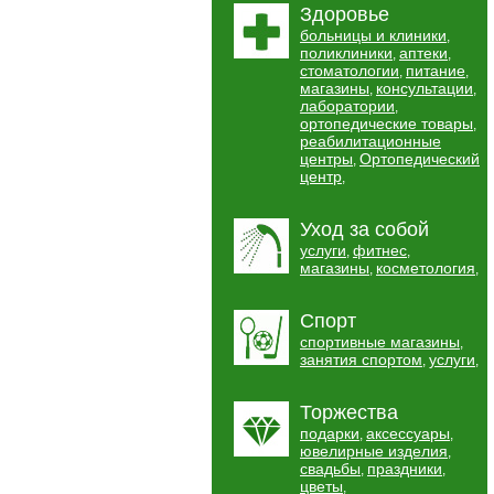
Здоровье
больницы и клиники
,
поликлиники
аптеки
,
,
стоматологии
питание
,
,
магазины
консультации
,
,
лаборатории
,
ортопедические товары
,
реабилитационные
центры
Ортопедический
,
центр
,
Уход за собой
услуги
фитнес
,
,
магазины
косметология
,
,
Спорт
спортивные магазины
,
занятия спортом
услуги
,
,
Торжества
подарки
аксессуары
,
,
ювелирные изделия
,
свадьбы
праздники
,
,
цветы
,