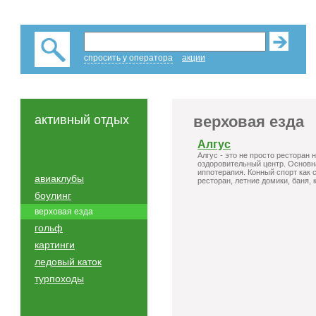
спросить у оператора
акции
активный отдых
верховая езда
Алгус
Алгус - это не просто ресторан 
оздоровительный центр. Основн
иппотерапия. Конный спорт как 
авиаклубы
ресторан, летние домики, баня,
боулинг
верховая езда
гольф
картинги
ледовый каток
турпоходы