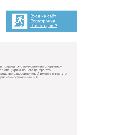
Вход на сайт
Регистрация
Что это даст?
на природе, это полноценный спортивно-
ая специфика нашего центра это
средство оздоровления. И вместе с тем это
 красивый ухоженный, и б