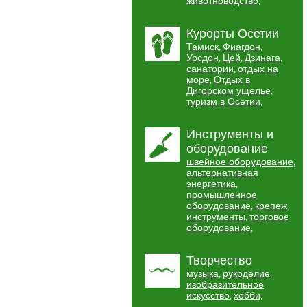
животноводство
,
Курорты Осетии
Тамиск
Фиагдон
,
,
Урсдон
Цей
Дзинага
,
,
,
санатории
отдых на
,
море
Отдых в
,
Дигорском ущелье
,
туризм в Осетии
,
Инструменты и
оборудование
швейное оборудование
,
альтернативная
энергетика
,
промышленное
оборудование
крепеж
,
,
инструменты
торговое
,
оборудование
,
Творчество
музыка
рукоделие
,
,
изобразительное
искусство
хобби
,
,