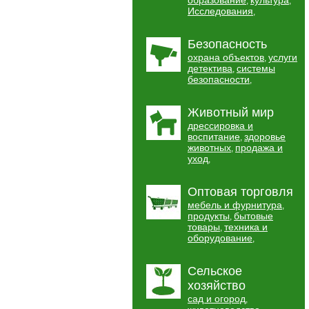
образование
культура
,
,
Исследования
,
Безопасность
охрана объектов
услуги
,
детектива
системы
,
безопасности
,
Животный мир
дрессировка и
воспитание
здоровье
,
животных
продажа и
,
уход
,
Оптовая торговля
мебель и фурнитура
,
продукты
бытовые
,
товары
техника и
,
оборудование
,
Сельское
хозяйство
сад и огород
,