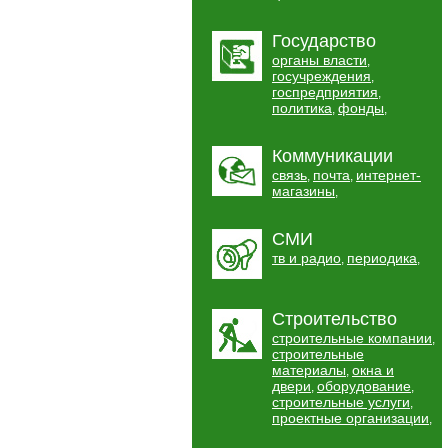
Государство
органы власти
,
госучреждения
,
госпредприятия
,
политика
фонды
,
,
Коммуникации
связь
почта
интернет-
,
,
магазины
,
СМИ
тв и радио
периодика
,
,
Строительство
строительные компании
,
строительные
материалы
окна и
,
двери
оборудование
,
,
строительные услуги
,
проектные организации
,