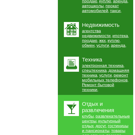
продаю
куплю
аренда
,
,
,
автошколы
прокат
,
автомобилей
такси
,
,
Недвижимость
агентства
недвижимости
ипотека
,
,
продаю
жкх
куплю
,
,
,
обмен
услуги
аренда
,
,
,
Техника
электронная техника
,
спецтехника
домашняя
,
техника
услуги
ремонт
,
,
мобильных телефонов
,
Ремонт бытовой
техники
,
Отдых и
развлечения
клубы
развлекательные
,
центры
культурный
,
отдых
досуг
гостиницы
,
,
и пансионаты
товары
,