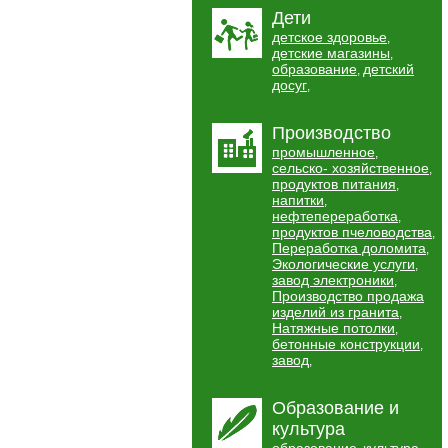
Дети
детское здоровье
,
детские магазины
,
образование
детский
,
досуг
,
Производство
промышленное
,
сельско- хозяйственное
,
продуктов питания
,
напитки
,
нефтепереработка
,
продуктов пчеловодства
,
Переработка доломита
,
Экологические услуги
,
завод электроники
,
Производство продажа
изделий из гранита
,
Натяжные потолки
,
бетонные конструкции
,
завод
,
Образование и
культура