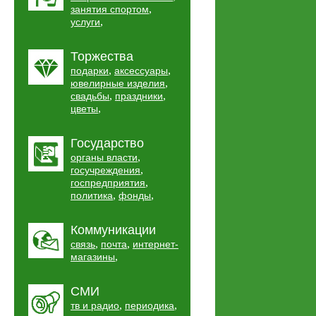
,
занятия спортом
,
услуги
Торжества
,
,
подарки
аксессуары
,
ювелирные изделия
,
,
свадьбы
праздники
,
цветы
Государство
,
органы власти
,
госучреждения
,
госпредприятия
,
,
политика
фонды
Коммуникации
,
,
связь
почта
интернет-
,
магазины
СМИ
,
,
тв и радио
периодика