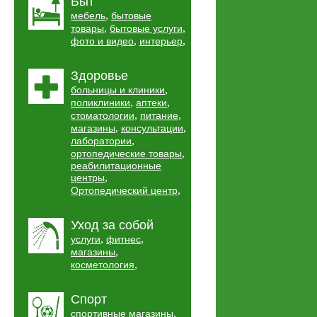
Быт
,
мебель
бытовые
,
,
товары
бытовые услуги
,
,
фото и видео
интерьер
Здоровье
,
больницы и клиники
,
,
поликлиники
аптеки
,
,
стоматологии
питание
,
,
магазины
консультации
,
лаборатории
,
ортопедические товары
реабилитационные
,
центры
,
Ортопедический центр
Уход за собой
,
,
услуги
фитнес
,
магазины
,
косметология
Спорт
,
спортивные магазины