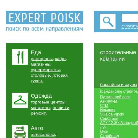
спросить
Еда
строительные
,
,
компании
рестораны
кафе
,
магазины
,
супермаркеты
,
столовые
готовая
,
кухня
бассейны и сауны
гражданское строите
Одежда
Пушкинский парк
,
Азимут-М
торговые центры
СТМ
,
магазины
пошив и
Ильинка
,
ремонт
Villa da Vinchi
СоцСтрой
АСК-12 ЖК Западны
Авто
Луч
Очаг
,
автосалоны
Стройград