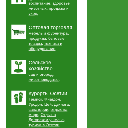
,
воспитание
здоровье
,
животных
продажа и
,
уход
Оптовая торговля
,
мебель и фурнитура
,
продукты
бытовые
,
товары
техника и
,
оборудование
Сельское
хозяйство
,
сад и огород
,
животноводство
Курорты Осетии
,
,
Тамиск
Фиагдон
,
,
,
Урсдон
Цей
Дзинага
,
санатории
отдых на
,
море
Отдых в
,
Дигорском ущелье
,
туризм в Осетии