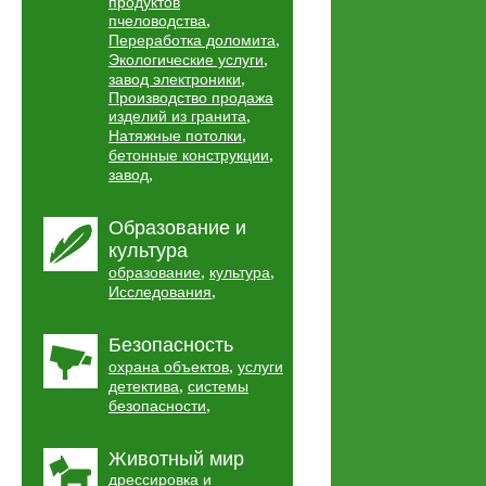
продуктов
,
пчеловодства
,
Переработка доломита
,
Экологические услуги
,
завод электроники
Производство продажа
,
изделий из гранита
,
Натяжные потолки
,
бетонные конструкции
,
завод
Образование и
культура
,
,
образование
культура
,
Исследования
Безопасность
,
охрана объектов
услуги
,
детектива
системы
,
безопасности
Животный мир
дрессировка и