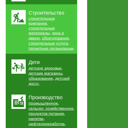
Строительство
строительные
,
компании
строительные
,
материалы
окна и
,
,
двери
оборудование
,
строительные услуги
,
проектные организации
Дети
,
детское здоровье
,
детские магазины
,
образование
детский
,
досуг
Производство
,
промышленное
,
сельско- хозяйственное
,
продуктов питания
,
напитки
,
нефтепереработка