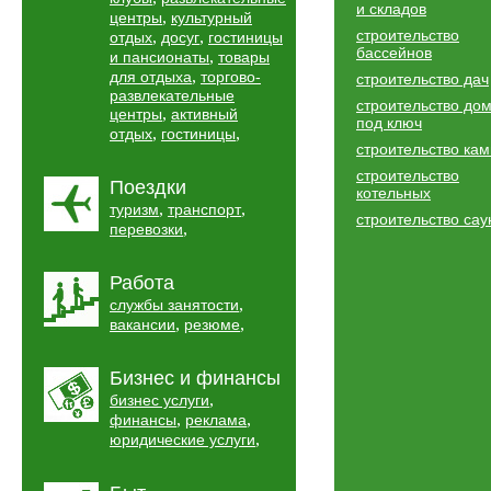
и складов
,
центры
культурный
строительство
,
,
отдых
досуг
гостиницы
бассейнов
,
и пансионаты
товары
,
для отдыха
торгово-
строительство дач
развлекательные
строительство до
,
центры
активный
под ключ
,
,
отдых
гостиницы
строительство ка
строительство
Поездки
котельных
,
,
туризм
транспорт
строительство сау
,
перевозки
Работа
,
службы занятости
,
,
вакансии
резюме
Бизнес и финансы
,
бизнес услуги
,
,
финансы
реклама
,
юридические услуги