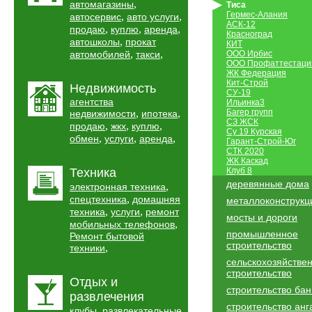
,
автомагазины
Тиса
Гермес-Алания
,
,
автосервис
авто услуги
АСК-12
,
,
,
продаю
куплю
аренда
Красноград
,
автошколы
прокат
КИТ
,
,
автомобилей
такси
ООО Ирбис
ООО Профаттестаци
ЖК Федерация
Кит-Строй
Недвижимость
СУ-19
агентства
Ильинка3
,
,
Багер групп
недвижимости
ипотека
СЗ ЖСК
,
,
,
продаю
жкх
куплю
Су 19 Курская
,
,
,
обмен
услуги
аренда
Гарант-Строй-Юг
СТК 2020
ЖК Каскад
Техника
Клуб 8
деревянные дома
,
электронная техника
,
спецтехника
домашняя
металлоконструкц
,
,
техника
услуги
ремонт
мосты и дороги
,
мобильных телефонов
промышленное
Ремонт бытовой
строительство
,
техники
сельскохозяйстве
строительство
Отдых и
строительство бан
развлечения
строительство анг
,
клубы
развлекательные