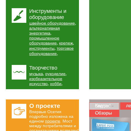
Инструменты и
оборудование
,
швейное оборудование
альтернативная
,
энергетика
промышленное
,
,
оборудование
крепеж
,
инструменты
торговое
,
оборудование
Творчество
,
,
музыка
рукоделие
изобразительное
,
,
искусство
хобби
О проекте
Карта скидок!
ле
Впервые Осетия
Обзоры
подробно изложена на
едином
проекте
. Мост
между потребителями и
организациями возведен!