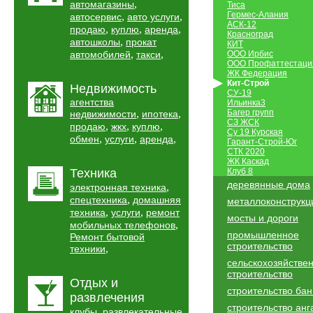
,
автомагазины
Тиса
Гермес-Алания
,
,
автосервис
авто услуги
АСК-12
,
,
,
продаю
куплю
аренда
Красноград
,
автошколы
прокат
КИТ
,
,
автомобилей
такси
ООО Ирбис
ООО Профаттестаци
ЖК Федерация
Кит-Строй
Недвижимость
СУ-19
агентства
Ильинка3
,
,
Багер групп
недвижимости
ипотека
СЗ ЖСК
,
,
,
продаю
жкх
куплю
Су 19 Курская
,
,
,
обмен
услуги
аренда
Гарант-Строй-Юг
СТК 2020
ЖК Каскад
Техника
Клуб 8
деревянные дома
,
электронная техника
,
спецтехника
домашняя
металлоконструкц
,
,
техника
услуги
ремонт
мосты и дороги
,
мобильных телефонов
промышленное
Ремонт бытовой
строительство
,
техники
сельскохозяйстве
строительство
Отдых и
строительство бан
развлечения
строительство анг
,
клубы
развлекательные