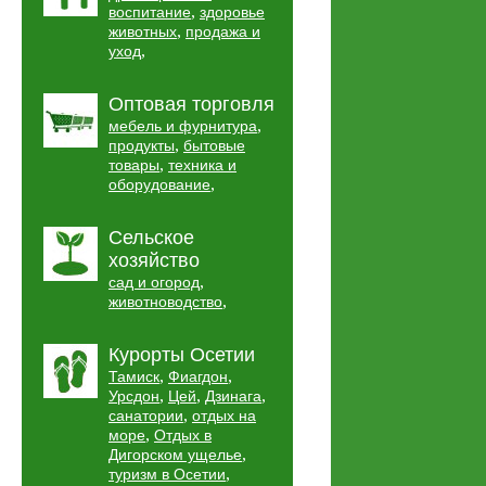
,
воспитание
здоровье
,
животных
продажа и
,
уход
Оптовая торговля
,
мебель и фурнитура
,
продукты
бытовые
,
товары
техника и
,
оборудование
Сельское
хозяйство
,
сад и огород
,
животноводство
Курорты Осетии
,
,
Тамиск
Фиагдон
,
,
,
Урсдон
Цей
Дзинага
,
санатории
отдых на
,
море
Отдых в
,
Дигорском ущелье
,
туризм в Осетии