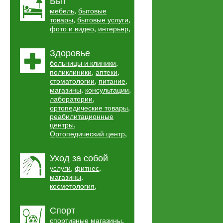
Быт
,
мебель
бытовые
,
,
товары
бытовые услуги
,
,
фото и видео
интерьер
Здоровье
,
больницы и клиники
,
,
поликлиники
аптеки
,
,
стоматологии
питание
,
,
магазины
консультации
,
лаборатории
,
ортопедические товары
реабилитационные
,
центры
,
Ортопедический центр
Уход за собой
,
,
услуги
фитнес
,
магазины
,
косметология
Спорт
,
спортивные магазины