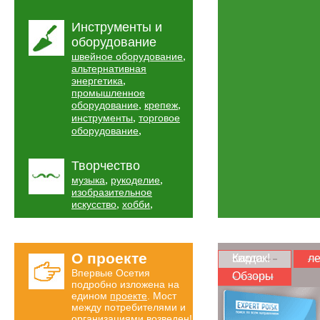
Инструменты и
оборудование
,
швейное оборудование
альтернативная
,
энергетика
промышленное
,
,
оборудование
крепеж
,
инструменты
торговое
,
оборудование
Творчество
,
,
музыка
рукоделие
изобразительное
,
,
искусство
хобби
О проекте
Карта скидок!
ле
Впервые Осетия
Обзоры
подробно изложена на
едином
проекте
. Мост
между потребителями и
организациями возведен!