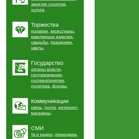
,
занятия спортом
,
услуги
Торжества
,
,
подарки
аксессуары
,
ювелирные изделия
,
,
свадьбы
праздники
,
цветы
Государство
,
органы власти
,
госучреждения
,
госпредприятия
,
,
политика
фонды
Коммуникации
,
,
связь
почта
интернет-
,
магазины
СМИ
,
,
тв и радио
периодика