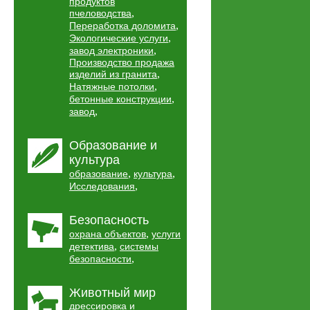
продуктов
,
пчеловодства
,
Переработка доломита
,
Экологические услуги
,
завод электроники
Производство продажа
,
изделий из гранита
,
Натяжные потолки
,
бетонные конструкции
,
завод
Образование и
культура
,
,
образование
культура
,
Исследования
Безопасность
,
охрана объектов
услуги
,
детектива
системы
,
безопасности
Животный мир
дрессировка и