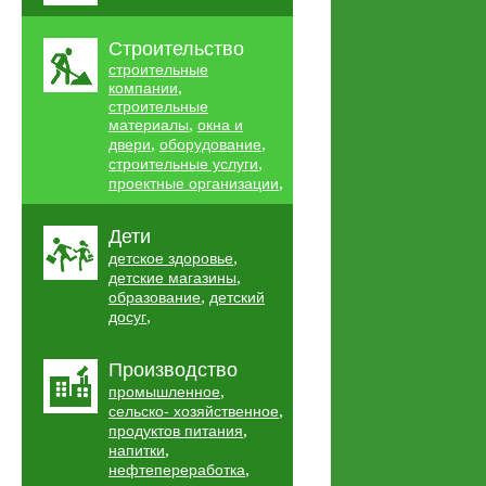
Строительство
строительные
,
компании
строительные
,
материалы
окна и
,
,
двери
оборудование
,
строительные услуги
,
проектные организации
Дети
,
детское здоровье
,
детские магазины
,
образование
детский
,
досуг
Производство
,
промышленное
,
сельско- хозяйственное
,
продуктов питания
,
напитки
,
нефтепереработка