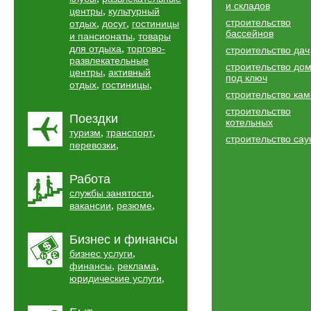
и складов
,
центры
культурный
строительство
,
,
отдых
досуг
гостиницы
бассейнов
,
и пансионаты
товары
,
для отдыха
торгово-
строительство дач
развлекательные
строительство до
,
центры
активный
под ключ
,
,
отдых
гостиницы
строительство ка
строительство
Поездки
котельных
,
,
туризм
транспорт
строительство сау
,
перевозки
Работа
,
службы занятости
,
,
вакансии
резюме
Бизнес и финансы
,
бизнес услуги
,
,
финансы
реклама
,
юридические услуги