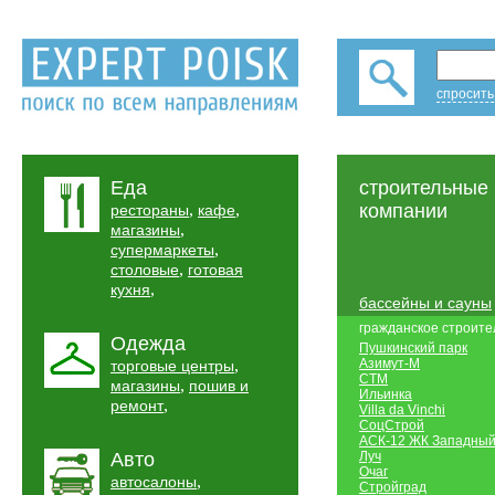
спросить
Еда
строительные
,
,
компании
рестораны
кафе
,
магазины
,
супермаркеты
,
столовые
готовая
,
кухня
бассейны и сауны
гражданское строите
Одежда
Пушкинский парк
,
Азимут-М
торговые центры
СТМ
,
магазины
пошив и
Ильинка
,
ремонт
Villa da Vinchi
СоцСтрой
АСК-12 ЖК Западны
Авто
Луч
Очаг
,
автосалоны
Стройград