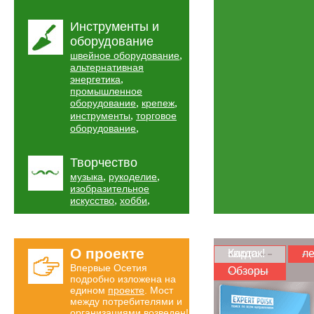
Инструменты и
оборудование
,
швейное оборудование
альтернативная
,
энергетика
промышленное
,
,
оборудование
крепеж
,
инструменты
торговое
,
оборудование
Творчество
,
,
музыка
рукоделие
изобразительное
,
,
искусство
хобби
О проекте
Карта скидок!
ле
Впервые Осетия
Обзоры
подробно изложена на
едином
проекте
. Мост
между потребителями и
организациями возведен!