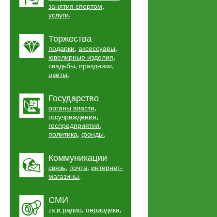
,
занятия спортом
,
услуги
Торжества
,
,
подарки
аксессуары
,
ювелирные изделия
,
,
свадьбы
праздники
,
цветы
Государство
,
органы власти
,
госучреждения
,
госпредприятия
,
,
политика
фонды
Коммуникации
,
,
связь
почта
интернет-
,
магазины
СМИ
,
,
тв и радио
периодика