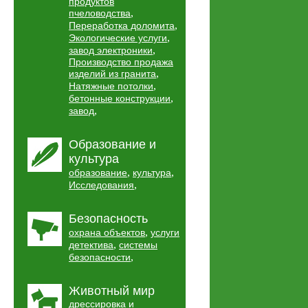
продуктов
,
пчеловодства
,
Переработка доломита
,
Экологические услуги
,
завод электроники
Производство продажа
,
изделий из гранита
,
Натяжные потолки
,
бетонные конструкции
,
завод
Образование и
культура
,
,
образование
культура
,
Исследования
Безопасность
,
охрана объектов
услуги
,
детектива
системы
,
безопасности
Животный мир
дрессировка и