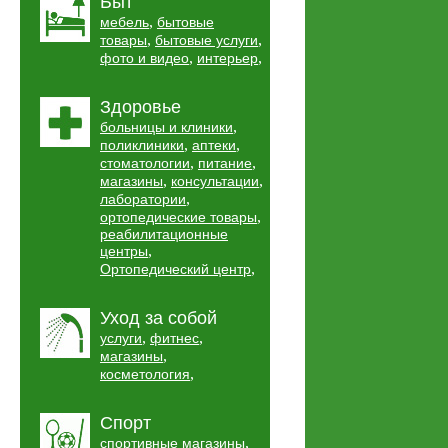
Быт
,
мебель
бытовые
,
,
товары
бытовые услуги
,
,
фото и видео
интерьер
Здоровье
,
больницы и клиники
,
,
поликлиники
аптеки
,
,
стоматологии
питание
,
,
магазины
консультации
,
лаборатории
,
ортопедические товары
реабилитационные
,
центры
,
Ортопедический центр
Уход за собой
,
,
услуги
фитнес
,
магазины
,
косметология
Спорт
,
спортивные магазины