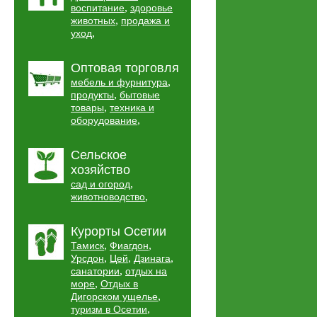
,
воспитание
здоровье
,
животных
продажа и
,
уход
Оптовая торговля
,
мебель и фурнитура
,
продукты
бытовые
,
товары
техника и
,
оборудование
Сельское
хозяйство
,
сад и огород
,
животноводство
Курорты Осетии
,
,
Тамиск
Фиагдон
,
,
,
Урсдон
Цей
Дзинага
,
санатории
отдых на
,
море
Отдых в
,
Дигорском ущелье
,
туризм в Осетии