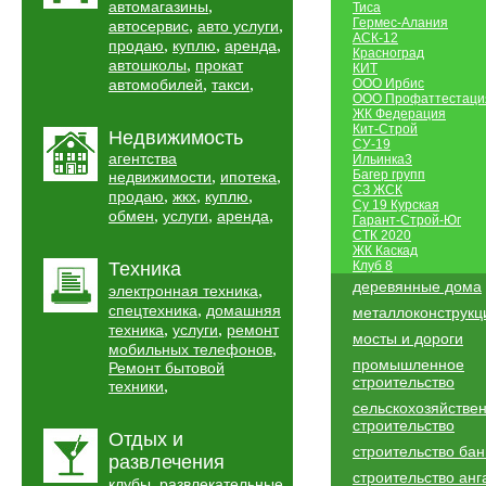
,
автомагазины
Тиса
Гермес-Алания
,
,
автосервис
авто услуги
АСК-12
,
,
,
продаю
куплю
аренда
Красноград
,
автошколы
прокат
КИТ
,
,
автомобилей
такси
ООО Ирбис
ООО Профаттестаци
ЖК Федерация
Кит-Строй
Недвижимость
СУ-19
агентства
Ильинка3
,
,
Багер групп
недвижимости
ипотека
СЗ ЖСК
,
,
,
продаю
жкх
куплю
Су 19 Курская
,
,
,
обмен
услуги
аренда
Гарант-Строй-Юг
СТК 2020
ЖК Каскад
Техника
Клуб 8
деревянные дома
,
электронная техника
,
спецтехника
домашняя
металлоконструкц
,
,
техника
услуги
ремонт
мосты и дороги
,
мобильных телефонов
промышленное
Ремонт бытовой
строительство
,
техники
сельскохозяйстве
строительство
Отдых и
строительство бан
развлечения
строительство анг
,
клубы
развлекательные