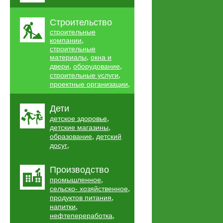
Строительство
строительные
,
компании
строительные
,
материалы
окна и
,
,
двери
оборудование
,
строительные услуги
,
проектные организации
Дети
,
детское здоровье
,
детские магазины
,
образование
детский
,
досуг
Производство
,
промышленное
,
сельско- хозяйственное
,
продуктов питания
,
напитки
,
нефтепереработка