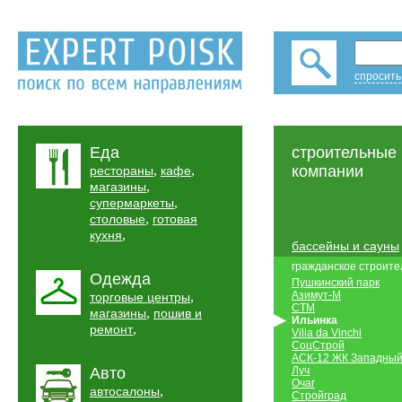
спросить
Еда
строительные
,
,
компании
рестораны
кафе
,
магазины
,
супермаркеты
,
столовые
готовая
,
кухня
бассейны и сауны
гражданское строите
Одежда
Пушкинский парк
,
Азимут-М
торговые центры
СТМ
,
магазины
пошив и
Ильинка
,
ремонт
Villa da Vinchi
СоцСтрой
АСК-12 ЖК Западны
Авто
Луч
Очаг
,
автосалоны
Стройград