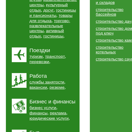
и складов
,
центры
культурный
строительство
,
,
отдых
досуг
гостиницы
бассейнов
,
и пансионаты
товары
,
для отдыха
торгово-
строительство дач
развлекательные
строительство до
,
центры
активный
под ключ
,
,
отдых
гостиницы
строительство ка
строительство
Поездки
котельных
,
,
туризм
транспорт
строительство сау
,
перевозки
Работа
,
службы занятости
,
,
вакансии
резюме
Бизнес и финансы
,
бизнес услуги
,
,
финансы
реклама
,
юридические услуги