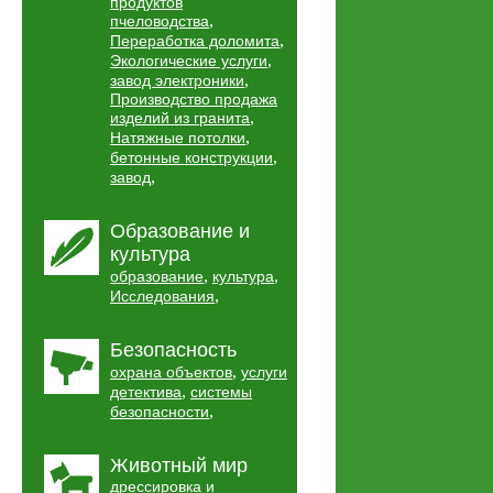
продуктов
,
пчеловодства
,
Переработка доломита
,
Экологические услуги
,
завод электроники
Производство продажа
,
изделий из гранита
,
Натяжные потолки
,
бетонные конструкции
,
завод
Образование и
культура
,
,
образование
культура
,
Исследования
Безопасность
,
охрана объектов
услуги
,
детектива
системы
,
безопасности
Животный мир
дрессировка и