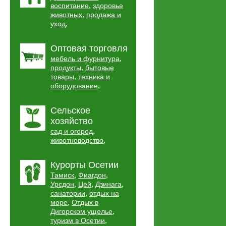
,
воспитание
здоровье
,
животных
продажа и
,
уход
Оптовая торговля
,
мебель и фурнитура
,
продукты
бытовые
,
товары
техника и
,
оборудование
Сельское
хозяйство
,
сад и огород
,
животноводство
Курорты Осетии
,
,
Тамиск
Фиагдон
,
,
,
Урсдон
Цей
Дзинага
,
санатории
отдых на
,
море
Отдых в
,
Дигорском ущелье
,
туризм в Осетии