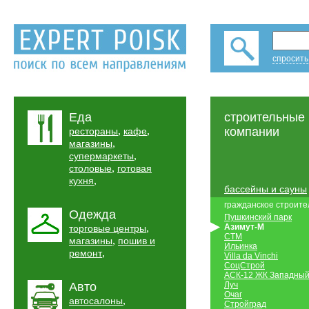
спросить
Еда
строительные
,
,
компании
рестораны
кафе
,
магазины
,
супермаркеты
,
столовые
готовая
,
кухня
бассейны и сауны
гражданское строите
Одежда
Пушкинский парк
,
Азимут-М
торговые центры
СТМ
,
магазины
пошив и
Ильинка
,
ремонт
Villa da Vinchi
СоцСтрой
АСК-12 ЖК Западны
Авто
Луч
Очаг
,
автосалоны
Стройград