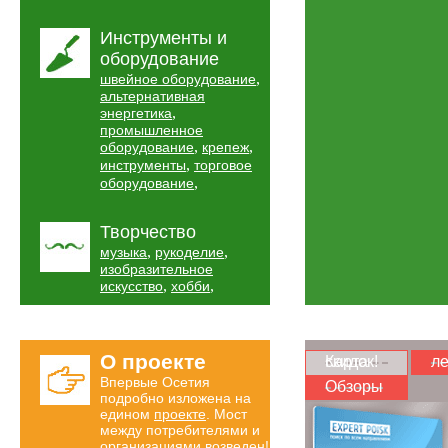
Инструменты и
оборудование
,
швейное оборудование
альтернативная
,
энергетика
промышленное
,
,
оборудование
крепеж
,
инструменты
торговое
,
оборудование
Творчество
,
,
музыка
рукоделие
изобразительное
,
,
искусство
хобби
О проекте
Карта скидок!
ле
Впервые Осетия
Обзоры
подробно изложена на
едином
проекте
. Мост
между потребителями и
организациями возведен!