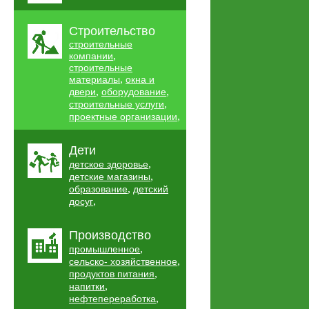
Строительство
строительные
,
компании
строительные
,
материалы
окна и
,
,
двери
оборудование
,
строительные услуги
,
проектные организации
Дети
,
детское здоровье
,
детские магазины
,
образование
детский
,
досуг
Производство
,
промышленное
,
сельско- хозяйственное
,
продуктов питания
,
напитки
,
нефтепереработка