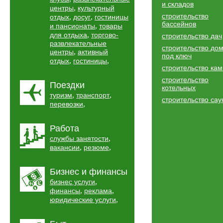
и складов
,
центры
культурный
строительство
,
,
отдых
досуг
гостиницы
бассейнов
,
и пансионаты
товары
,
для отдыха
торгово-
строительство дач
развлекательные
строительство до
,
центры
активный
под ключ
,
,
отдых
гостиницы
строительство ка
строительство
Поездки
котельных
,
,
туризм
транспорт
строительство сау
,
перевозки
Работа
,
службы занятости
,
,
вакансии
резюме
Бизнес и финансы
,
бизнес услуги
,
,
финансы
реклама
,
юридические услуги