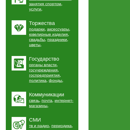
,
занятия спортом
,
услуги
Торжества
,
,
подарки
аксессуары
,
ювелирные изделия
,
,
свадьбы
праздники
,
цветы
Государство
,
органы власти
,
госучреждения
,
госпредприятия
,
,
политика
фонды
Коммуникации
,
,
связь
почта
интернет-
,
магазины
СМИ
,
,
тв и радио
периодика