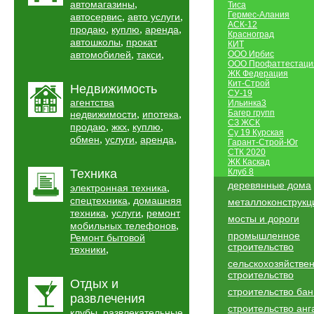
,
автомагазины
Тиса
Гермес-Алания
,
,
автосервис
авто услуги
АСК-12
,
,
,
продаю
куплю
аренда
Красноград
,
автошколы
прокат
КИТ
,
,
автомобилей
такси
ООО Ирбис
ООО Профаттестаци
ЖК Федерация
Кит-Строй
Недвижимость
СУ-19
агентства
Ильинка3
,
,
Багер групп
недвижимости
ипотека
СЗ ЖСК
,
,
,
продаю
жкх
куплю
Су 19 Курская
,
,
,
обмен
услуги
аренда
Гарант-Строй-Юг
СТК 2020
ЖК Каскад
Техника
Клуб 8
деревянные дома
,
электронная техника
,
спецтехника
домашняя
металлоконструкц
,
,
техника
услуги
ремонт
мосты и дороги
,
мобильных телефонов
промышленное
Ремонт бытовой
строительство
,
техники
сельскохозяйстве
строительство
Отдых и
строительство бан
развлечения
строительство анг
,
клубы
развлекательные