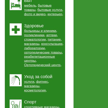
Быт
,
мебель
бытовые
,
,
товары
бытовые услуги
,
,
фото и видео
интерьер
Здоровье
,
больницы и клиники
,
,
поликлиники
аптеки
,
,
стоматологии
питание
,
,
магазины
консультации
,
лаборатории
,
ортопедические товары
реабилитационные
,
центры
,
Ортопедический центр
Уход за собой
,
,
услуги
фитнес
,
магазины
,
косметология
Спорт
,
спортивные магазины