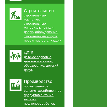
Строительство
строительные
,
компании
строительные
,
материалы
окна и
,
,
двери
оборудование
,
строительные услуги
,
проектные организации
Дети
,
детское здоровье
,
детские магазины
,
образование
детский
,
досуг
Производство
,
промышленное
,
сельско- хозяйственное
,
продуктов питания
,
напитки
,
нефтепереработка