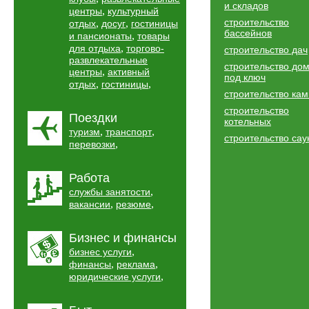
и складов
,
центры
культурный
строительство
,
,
отдых
досуг
гостиницы
бассейнов
,
и пансионаты
товары
,
для отдыха
торгово-
строительство дач
развлекательные
строительство до
,
центры
активный
под ключ
,
,
отдых
гостиницы
строительство ка
строительство
Поездки
котельных
,
,
туризм
транспорт
строительство сау
,
перевозки
Работа
,
службы занятости
,
,
вакансии
резюме
Бизнес и финансы
,
бизнес услуги
,
,
финансы
реклама
,
юридические услуги