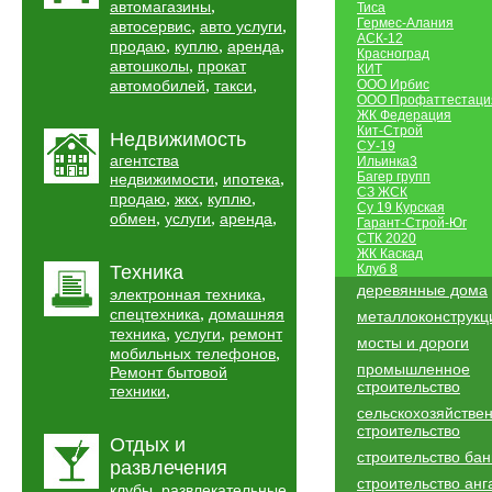
,
автомагазины
Тиса
Гермес-Алания
,
,
автосервис
авто услуги
АСК-12
,
,
,
продаю
куплю
аренда
Красноград
,
автошколы
прокат
КИТ
,
,
автомобилей
такси
ООО Ирбис
ООО Профаттестаци
ЖК Федерация
Кит-Строй
Недвижимость
СУ-19
агентства
Ильинка3
,
,
Багер групп
недвижимости
ипотека
СЗ ЖСК
,
,
,
продаю
жкх
куплю
Су 19 Курская
,
,
,
обмен
услуги
аренда
Гарант-Строй-Юг
СТК 2020
ЖК Каскад
Техника
Клуб 8
деревянные дома
,
электронная техника
,
спецтехника
домашняя
металлоконструкц
,
,
техника
услуги
ремонт
мосты и дороги
,
мобильных телефонов
промышленное
Ремонт бытовой
строительство
,
техники
сельскохозяйстве
строительство
Отдых и
строительство бан
развлечения
строительство анг
,
клубы
развлекательные