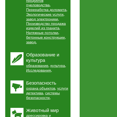
продуктов
,
пчеловодства
,
Переработка доломита
,
Экологические услуги
,
завод электроники
Производство продажа
,
изделий из гранита
,
Натяжные потолки
,
бетонные конструкции
,
завод
Образование и
культура
,
,
образование
культура
,
Исследования
Безопасность
,
охрана объектов
услуги
,
детектива
системы
,
безопасности
Животный мир
дрессировка и