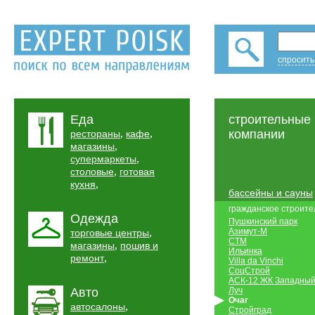
спросить
Еда
строительные
,
,
компании
рестораны
кафе
,
магазины
,
супермаркеты
,
столовые
готовая
,
кухня
бассейны и сауны
гражданское строите
Одежда
Пушкинский парк
,
Азимут-М
торговые центры
СТМ
,
магазины
пошив и
Ильинка
,
ремонт
Villa da Vinchi
СоцСтрой
АСК-12 ЖК Западны
Авто
Луч
Очаг
,
автосалоны
Стройград