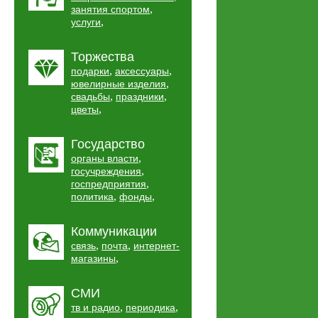
,
занятия спортом
,
услуги
Торжества
,
,
подарки
аксессуары
,
ювелирные изделия
,
,
свадьбы
праздники
,
цветы
Государство
,
органы власти
,
госучреждения
,
госпредприятия
,
,
политика
фонды
Коммуникации
,
,
связь
почта
интернет-
,
магазины
СМИ
,
,
тв и радио
периодика