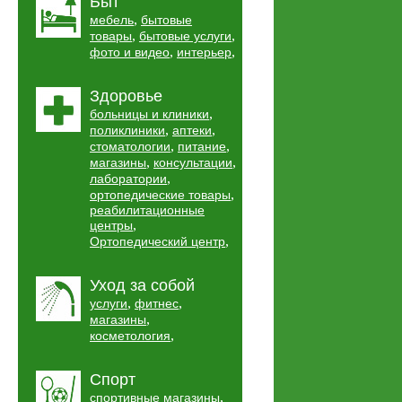
Быт
,
мебель
бытовые
,
,
товары
бытовые услуги
,
,
фото и видео
интерьер
Здоровье
,
больницы и клиники
,
,
поликлиники
аптеки
,
,
стоматологии
питание
,
,
магазины
консультации
,
лаборатории
,
ортопедические товары
реабилитационные
,
центры
,
Ортопедический центр
Уход за собой
,
,
услуги
фитнес
,
магазины
,
косметология
Спорт
,
спортивные магазины