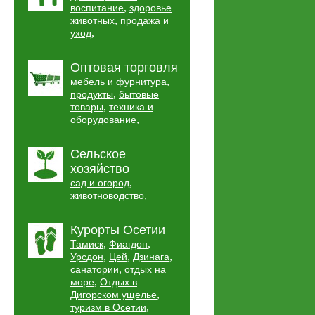
,
воспитание
здоровье
,
животных
продажа и
,
уход
Оптовая торговля
,
мебель и фурнитура
,
продукты
бытовые
,
товары
техника и
,
оборудование
Сельское
хозяйство
,
сад и огород
,
животноводство
Курорты Осетии
,
,
Тамиск
Фиагдон
,
,
,
Урсдон
Цей
Дзинага
,
санатории
отдых на
,
море
Отдых в
,
Дигорском ущелье
,
туризм в Осетии