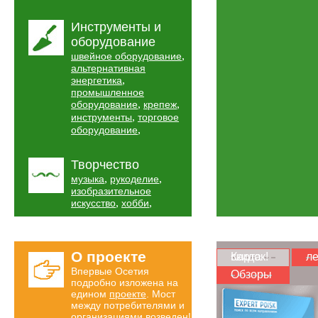
Инструменты и
оборудование
,
швейное оборудование
альтернативная
,
энергетика
промышленное
,
,
оборудование
крепеж
,
инструменты
торговое
,
оборудование
Творчество
,
,
музыка
рукоделие
изобразительное
,
,
искусство
хобби
О проекте
Карта скидок!
ле
Впервые Осетия
Обзоры
подробно изложена на
едином
проекте
. Мост
между потребителями и
организациями возведен!