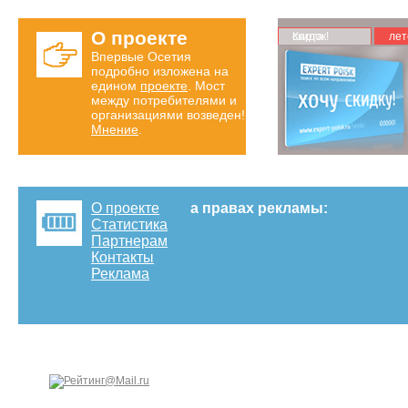
О проекте
Карта скидок!
лет
Впервые Осетия
подробно изложена на
едином
проекте
. Мост
между потребителями и
организациями возведен!
Мнение
.
О проекте
а правах рекламы:
Статистика
Партнерам
Контакты
Реклама