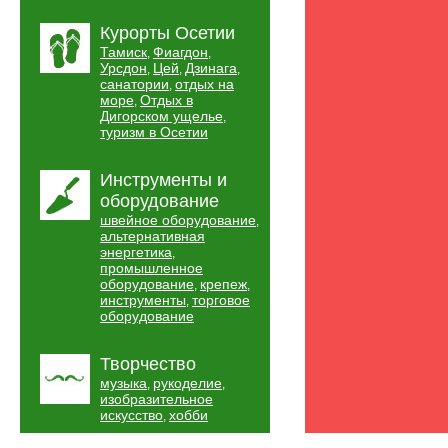
Курорты Осетии
Тамиск
Фиагдон
,
,
Урсдон
Цей
Дзинага
,
,
,
санатории
отдых на
,
море
Отдых в
,
Дигорском ущелье
,
туризм в Осетии
Инструменты и
оборудование
швейное оборудование
,
альтернативная
энергетика
,
промышленное
оборудование
крепеж
,
,
инструменты
торговое
,
оборудование
Творчество
музыка
рукоделие
,
,
изобразительное
искусство
хобби
,