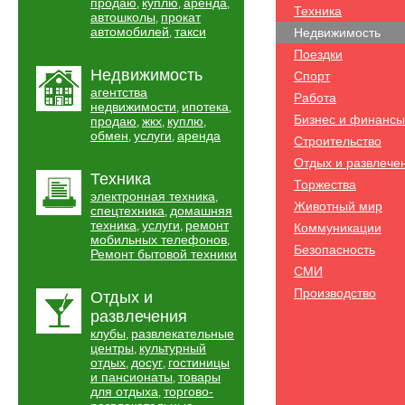
продаю
куплю
аренда
,
,
,
Техника
автошколы
прокат
,
автомобилей
такси
Недвижимость
,
Поездки
Недвижимость
Спорт
агентства
Работа
недвижимости
ипотека
,
,
Бизнес и финансы
продаю
жкх
куплю
,
,
,
обмен
услуги
аренда
,
,
Строительство
Отдых и развлече
Техника
Торжества
электронная техника
,
Животный мир
спецтехника
домашняя
,
техника
услуги
ремонт
,
,
Коммуникации
мобильных телефонов
,
Безопасность
Ремонт бытовой техники
СМИ
Производство
Отдых и
развлечения
клубы
развлекательные
,
центры
культурный
,
отдых
досуг
гостиницы
,
,
и пансионаты
товары
,
для отдыха
торгово-
,