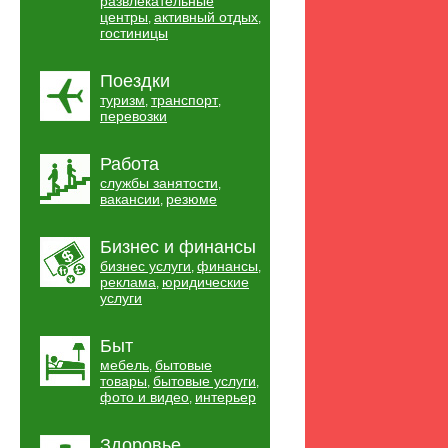
развлекательные
центры
активный отдых
,
,
гостиницы
Поездки
туризм
транспорт
,
,
перевозки
Работа
службы занятости
,
вакансии
резюме
,
Бизнес и финансы
бизнес услуги
финансы
,
,
реклама
юридические
,
услуги
Быт
мебель
бытовые
,
товары
бытовые услуги
,
,
фото и видео
интерьер
,
Здоровье