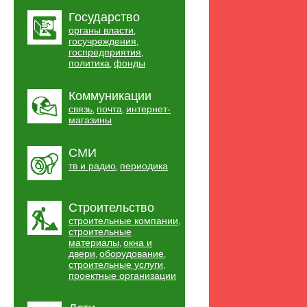
Государство
органы власти
,
госучреждения
,
госпредприятия
,
политика
фонды
,
Коммуникации
связь
почта
интернет-
,
,
магазины
СМИ
тв и радио
периодика
,
Строительство
строительные компании
,
строительные
материалы
окна и
,
двери
оборудование
,
,
строительные услуги
,
проектные организации