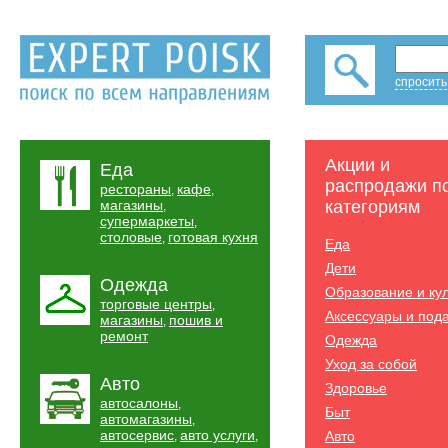
спросить
Акции и
Еда
распродажи п
рестораны
кафе
,
,
магазины
категориям
,
супермаркеты
,
столовые
готовая кухня
,
Еда
Дети
Одежда
Образование и ку
торговые центры
,
Аксессуары и под
магазины
пошив и
,
ремонт
Одежда
Уход за собой
Авто
Здоровье
автосалоны
,
Быт
автомагазины
,
автосервис
авто услуги
Авто
,
,