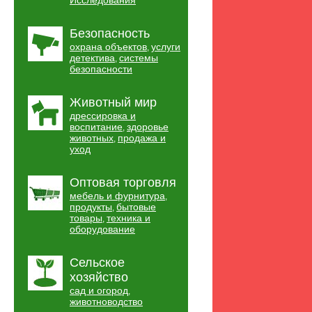
Исследования
Безопасность
охрана объектов
услуги
,
детектива
системы
,
безопасности
Животный мир
дрессировка и
воспитание
здоровье
,
животных
продажа и
,
уход
Оптовая торговля
мебель и фурнитура
,
продукты
бытовые
,
товары
техника и
,
оборудование
Сельское
хозяйство
сад и огород
,
животноводство