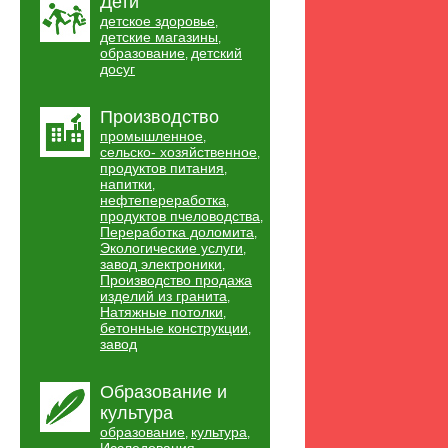
Дети
детское здоровье
,
детские магазины
,
образование
детский
,
досуг
Производство
промышленное
,
сельско- хозяйственное
,
продуктов питания
,
напитки
,
нефтепереработка
,
продуктов пчеловодства
,
Переработка доломита
,
Экологические услуги
,
завод электроники
,
Производство продажа
изделий из гранита
,
Натяжные потолки
,
бетонные конструкции
,
завод
Образование и
культура
образование
культура
,
,