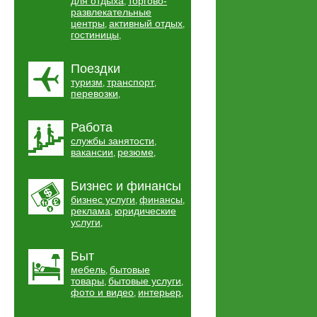
для отдыха
торгово-
,
развлекательные
центры
активный отдых
,
,
гостиницы
,
Поездки
туризм
транспорт
,
,
перевозки
,
Работа
службы занятости
,
вакансии
резюме
,
,
Бизнес и финансы
бизнес услуги
финансы
,
,
реклама
юридические
,
услуги
,
Быт
мебель
бытовые
,
товары
бытовые услуги
,
,
фото и видео
интерьер
,
,