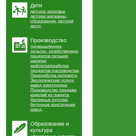
Дети
детское здоровье
,
детские магазины
,
образование
детский
,
досуг
,
Производство
промышленное
,
сельско- хозяйственное
,
продуктов питания
,
напитки
,
нефтепереработка
,
продуктов пчеловодства
,
Переработка доломита
,
Экологические услуги
,
завод электроники
,
Производство продажа
изделий из гранита
,
Натяжные потолки
,
бетонные конструкции
,
завод
,
Образование и
культура