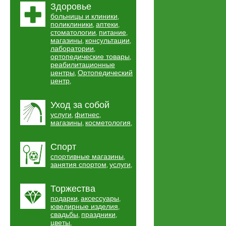
Здоровье
больницы и клиники
,
поликлиники
аптеки
,
,
стоматологии
питание
,
,
магазины
консультации
,
,
лаборатории
,
ортопедические товары
,
реабилитационные
центры
Ортопедический
,
центр
,
Уход за собой
услуги
фитнес
,
,
магазины
косметология
,
,
Спорт
спортивные магазины
,
занятия спортом
услуги
,
,
Торжества
подарки
аксессуары
,
,
ювелирные изделия
,
свадьбы
праздники
,
,
цветы
,