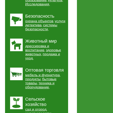
образование
культура
,
,
Исследования
,
Безопасность
охрана объектов
услуги
,
детектива
системы
,
безопасности
,
Животный мир
дрессировка и
воспитание
здоровье
,
животных
продажа и
,
уход
,
Оптовая торговля
мебель и фурнитура
,
продукты
бытовые
,
товары
техника и
,
оборудование
,
Сельское
хозяйство
сад и огород
,