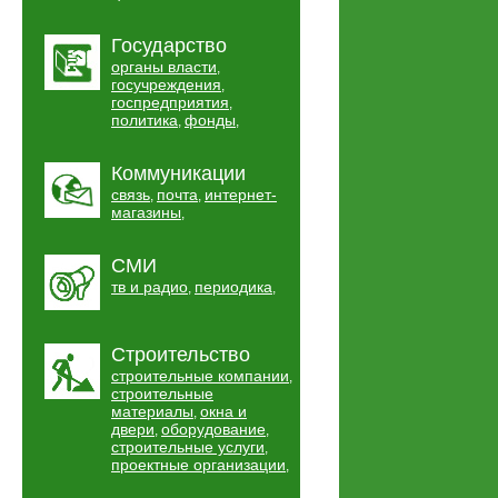
Государство
органы власти
,
госучреждения
,
госпредприятия
,
политика
фонды
,
,
Коммуникации
связь
почта
интернет-
,
,
магазины
,
СМИ
тв и радио
периодика
,
,
Строительство
строительные компании
,
строительные
материалы
окна и
,
двери
оборудование
,
,
строительные услуги
,
проектные организации
,