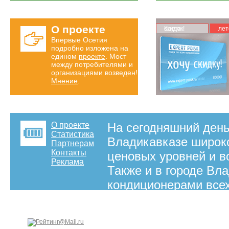
О проекте
Карта скидок!
лет
Впервые Осетия
подробно изложена на
едином
проекте
. Мост
между потребителями и
организациями возведен!
Мнение
.
О проекте
На сегодняшний день
Статистика
Владикавказе широк
Партнерам
Контакты
ценовых уровней и в
Реклама
Также и в городе Вл
кондиционерами всех
города Владикавказа
нужным кондиционер
будет жарко. В данн