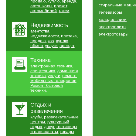
продаю
куплю
аренда
,
,
,
стиральные маши
автошколы
прокат
,
автомобилей
такси
,
,
телевизоры
холодильники
Недвижимость
электроплиты
агентства
электротовары
недвижимости
ипотека
,
,
продаю
жкх
куплю
,
,
,
обмен
услуги
аренда
,
,
,
Техника
электронная техника
,
спецтехника
домашняя
,
техника
услуги
ремонт
,
,
мобильных телефонов
,
Ремонт бытовой
техники
,
Отдых и
развлечения
клубы
развлекательные
,
центры
культурный
,
отдых
досуг
гостиницы
,
,
и пансионаты
товары
,