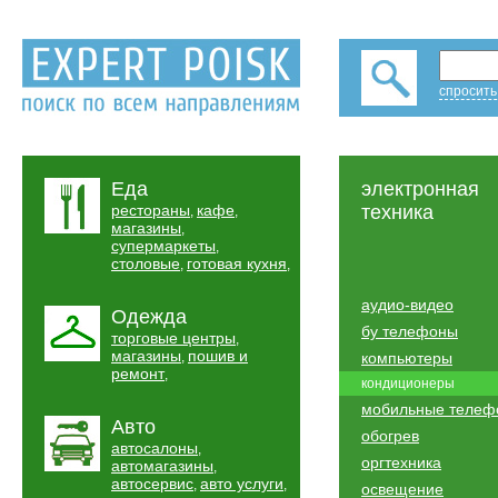
спросить
Еда
электронная
рестораны
кафе
техника
,
,
магазины
,
супермаркеты
,
столовые
готовая кухня
,
,
аудио-видео
Одежда
бу телефоны
торговые центры
,
магазины
пошив и
,
компьютеры
ремонт
,
кондиционеры
мобильные телеф
Авто
обогрев
автосалоны
,
оргтехника
автомагазины
,
автосервис
авто услуги
,
,
освещение