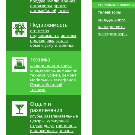
продаю
куплю
аренда
,
,
,
стиральные машины
автошколы
прокат
,
автомобилей
такси
,
,
телевизоры
холодильники
Недвижимость
электроплиты
агентства
электротовары
недвижимости
ипотека
,
,
продаю
жкх
куплю
,
,
,
обмен
услуги
аренда
,
,
,
Техника
электронная техника
,
спецтехника
домашняя
,
техника
услуги
ремонт
,
,
мобильных телефонов
,
Ремонт бытовой
техники
,
Отдых и
развлечения
клубы
развлекательные
,
центры
культурный
,
отдых
досуг
гостиницы
,
,
и пансионаты
товары
,