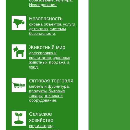
образование
культура
,
,
Исследования
,
Безопасность
охрана объектов
услуги
,
детектива
системы
,
безопасности
,
Животный мир
дрессировка и
воспитание
здоровье
,
животных
продажа и
,
уход
,
Оптовая торговля
мебель и фурнитура
,
продукты
бытовые
,
товары
техника и
,
оборудование
,
Сельское
хозяйство
сад и огород
,