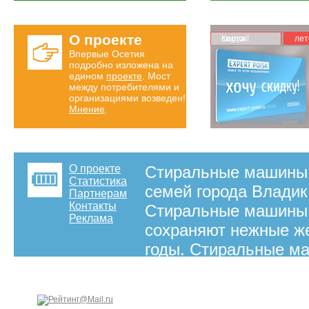
О проекте
Карта скидок!
лет
Впервые Осетия
подробно изложена на
едином
проекте
. Мост
между потребителями и
организациями возведен!
Мнение
.
О проекте
Стиральные машины 
Статистика
семей города Владика
Партнерам
Контакты
Стиральные машины з
Реклама
сохраняют нежные же
годы. Стиральные м
магазинах и торговых
информация о котор
на правах рекламы