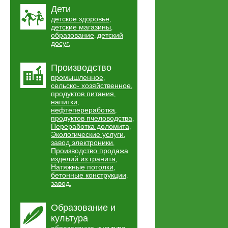
Дети
детское здоровье
,
детские магазины
,
образование
детский
,
досуг
,
Производство
промышленное
,
сельско- хозяйственное
,
продуктов питания
,
напитки
,
нефтепереработка
,
продуктов пчеловодства
,
Переработка доломита
,
Экологические услуги
,
завод электроники
,
Производство продажа
изделий из гранита
,
Натяжные потолки
,
бетонные конструкции
,
завод
,
Образование и
культура