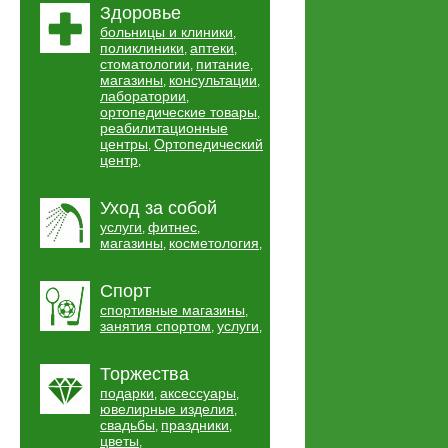
Здоровье
больницы и клиники
,
поликлиники
аптеки
,
,
стоматологии
питание
,
,
магазины
консультации
,
,
лаборатории
,
ортопедические товары
,
реабилитационные
центры
Ортопедический
,
центр
,
Уход за собой
услуги
фитнес
,
,
магазины
косметология
,
,
Спорт
спортивные магазины
,
занятия спортом
услуги
,
,
Торжества
подарки
аксессуары
,
,
ювелирные изделия
,
свадьбы
праздники
,
,
цветы
,