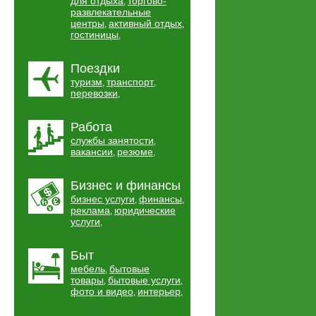
для отдыха
торгово-
,
развлекательные
центры
активный отдых
,
,
гостиницы
,
Поездки
туризм
транспорт
,
,
перевозки
,
Работа
службы занятости
,
вакансии
резюме
,
,
Бизнес и финансы
бизнес услуги
финансы
,
,
реклама
юридические
,
услуги
,
Быт
мебель
бытовые
,
товары
бытовые услуги
,
,
фото и видео
интерьер
,
,