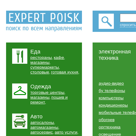
спросить
Еда
электронная
рестораны
кафе
техника
,
,
магазины
,
супермаркеты
,
столовые
готовая кухня
,
,
аудио-видео
Одежда
бу телефоны
торговые центры
,
магазины
пошив и
,
компьютеры
ремонт
,
кондиционеры
мобильные телеф
Авто
обогрев
автосалоны
,
оргтехника
автомагазины
,
автосервис
авто услуги
,
,
освещение