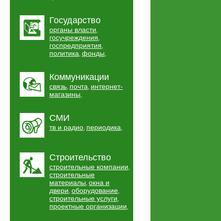
Государство
органы власти
,
госучреждения
,
госпредприятия
,
политика
фонды
,
,
Коммуникации
связь
почта
интернет-
,
,
магазины
,
СМИ
тв и радио
периодика
,
,
Строительство
строительные компании
,
строительные
материалы
окна и
,
двери
оборудование
,
,
строительные услуги
,
проектные организации
,