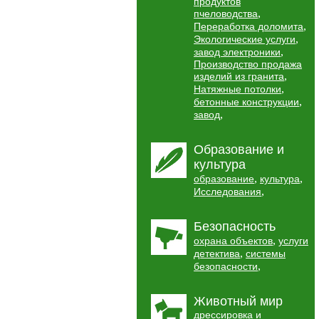
продуктов
,
пчеловодства
,
Переработка доломита
,
Экологические услуги
,
завод электроники
Производство продажа
,
изделий из гранита
,
Натяжные потолки
,
бетонные конструкции
,
завод
Образование и
культура
,
,
образование
культура
,
Исследования
Безопасность
,
охрана объектов
услуги
,
детектива
системы
,
безопасности
Животный мир
дрессировка и