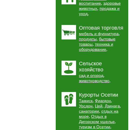
,
воспитание
здоровье
,
животных
продажа и
,
уход
Оптовая торговля
,
мебель и фурнитура
,
продукты
бытовые
,
товары
техника и
,
оборудование
Сельское
хозяйство
,
сад и огород
,
животноводство
Курорты Осетии
,
,
Тамиск
Фиагдон
,
,
,
Урсдон
Цей
Дзинага
,
санатории
отдых на
,
море
Отдых в
,
Дигорском ущелье
,
туризм в Осетии