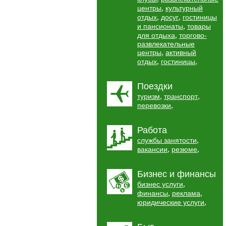
,
центры
культурный
,
,
отдых
досуг
гостиницы
,
и пансионаты
товары
,
для отдыха
торгово-
развлекательные
,
центры
активный
,
,
отдых
гостиницы
Поездки
,
,
туризм
транспорт
,
перевозки
Работа
,
службы занятости
,
,
вакансии
резюме
Бизнес и финансы
,
бизнес услуги
,
,
финансы
реклама
,
юридические услуги