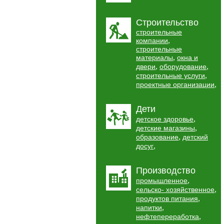
Строительство
строительные
,
компании
строительные
,
материалы
окна и
,
,
двери
оборудование
,
строительные услуги
,
проектные организации
Дети
,
детское здоровье
,
детские магазины
,
образование
детский
,
досуг
Производство
,
промышленное
,
сельско- хозяйственное
,
продуктов питания
,
напитки
,
нефтепереработка