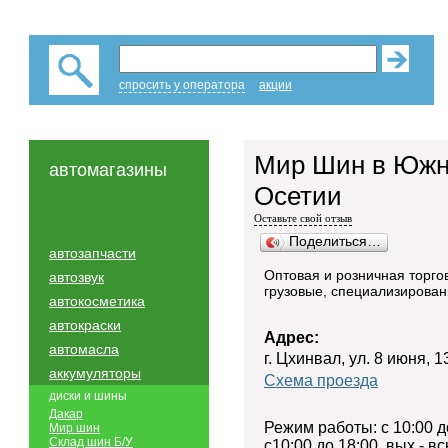
спросить у оператора
акции
Мир Шин в Юж
автомагазины
Осетии
Оставьте свой отзыв
Поделиться…
автозапчасти
Оптовая и розничная торго
автозвук
грузовые, специализирован
автокосметика
автокраски
Адрес:
автомасла
г. Цхинвал, ул. 8 июня, 1
аккумуляторы
Схема проезда
диски и шины
Дакар
Режим работы: с 10:00 д
Мир шин
Склад шин Б/У
c10:00 до 18:00, вых - в