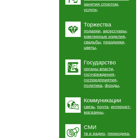
,
занятия спортом
,
услуги
Торжества
,
,
подарки
аксессуары
,
ювелирные изделия
,
,
свадьбы
праздники
,
цветы
Государство
,
органы власти
,
госучреждения
,
госпредприятия
,
,
политика
фонды
Коммуникации
,
,
связь
почта
интернет-
,
магазины
СМИ
,
,
тв и радио
периодика