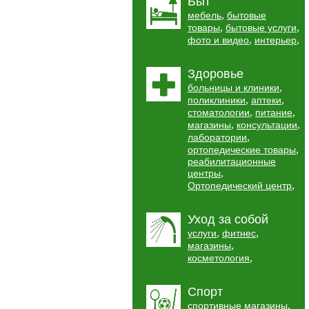
Быт
,
мебель
бытовые
,
,
товары
бытовые услуги
,
,
фото и видео
интерьер
Здоровье
,
больницы и клиники
,
,
поликлиники
аптеки
,
,
стоматологии
питание
,
,
магазины
консультации
,
лаборатории
,
ортопедические товары
реабилитационные
,
центры
,
Ортопедический центр
Уход за собой
,
,
услуги
фитнес
,
магазины
,
косметология
Спорт
,
спортивные магазины