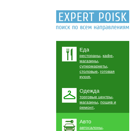
Еда
,
,
рестораны
кафе
,
магазины
,
супермаркеты
,
столовые
готовая
,
кухня
Одежда
,
торговые центры
,
магазины
пошив и
,
ремонт
Авто
,
автосалоны