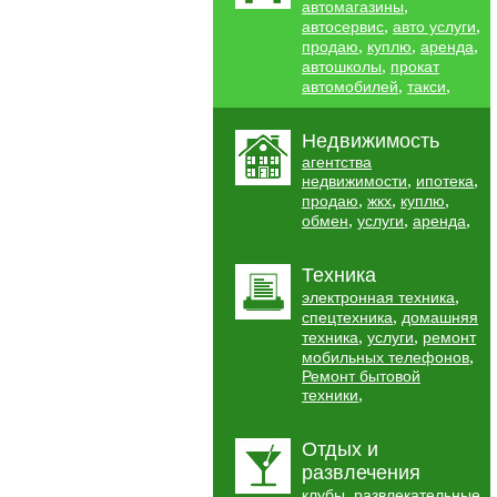
,
автомагазины
,
,
автосервис
авто услуги
,
,
,
продаю
куплю
аренда
,
автошколы
прокат
,
,
автомобилей
такси
Недвижимость
агентства
,
,
недвижимости
ипотека
,
,
,
продаю
жкх
куплю
,
,
,
обмен
услуги
аренда
Техника
,
электронная техника
,
спецтехника
домашняя
,
,
техника
услуги
ремонт
,
мобильных телефонов
Ремонт бытовой
,
техники
Отдых и
развлечения
,
клубы
развлекательные