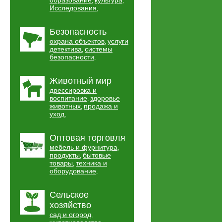
образование
культура
,
,
Исследования
,
Безопасность
охрана объектов
услуги
,
детектива
системы
,
безопасности
,
Животный мир
дрессировка и
воспитание
здоровье
,
животных
продажа и
,
уход
,
Оптовая торговля
мебель и фурнитура
,
продукты
бытовые
,
товары
техника и
,
оборудование
,
Сельское
хозяйство
сад и огород
,