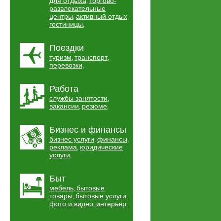
для отдыха
торгово-
,
развлекательные
центры
активный отдых
,
,
гостиницы
,
Поездки
туризм
транспорт
,
,
перевозки
,
Работа
службы занятости
,
вакансии
резюме
,
,
Бизнес и финансы
бизнес услуги
финансы
,
,
реклама
юридические
,
услуги
,
Быт
мебель
бытовые
,
товары
бытовые услуги
,
,
фото и видео
интерьер
,
,