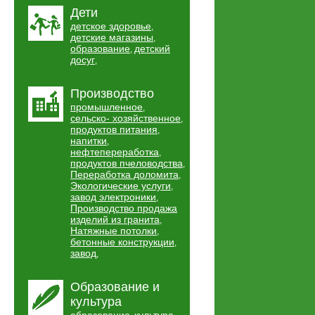
Дети
детское здоровье
,
детские магазины
,
образование
детский
,
досуг
,
Производство
промышленное
,
сельско- хозяйственное
,
продуктов питания
,
напитки
,
нефтепереработка
,
продуктов пчеловодства
,
Переработка доломита
,
Экологические услуги
,
завод электроники
,
Производство продажа
изделий из гранита
,
Натяжные потолки
,
бетонные конструкции
,
завод
,
Образование и
культура