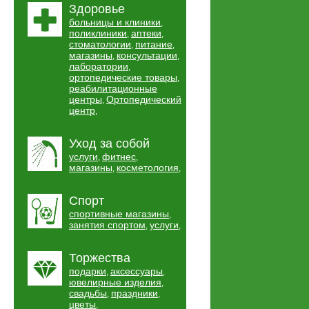
Здоровье
больницы и клиники
,
поликлиники
аптеки
,
,
стоматологии
питание
,
,
магазины
консультации
,
,
лаборатории
,
ортопедические товары
,
реабилитационные
центры
Ортопедический
,
центр
,
Уход за собой
услуги
фитнес
,
,
магазины
косметология
,
,
Спорт
спортивные магазины
,
занятия спортом
услуги
,
,
Торжества
подарки
аксессуары
,
,
ювелирные изделия
,
свадьбы
праздники
,
,
цветы
,