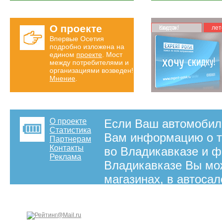
О проекте
Карта скидок!
лет
Впервые Осетия
подробно изложена на
едином
проекте
. Мост
между потребителями и
организациями возведен!
Мнение
.
О проекте
Если Ваш автомобиль
Статистика
Вам информацию о то
Партнерам
Контакты
во Владикавказе и ф
Реклама
Владикавказе Вы мо
магазинах, в автоса
Вас полную информа
приобрести во Влади
на правах рекламы