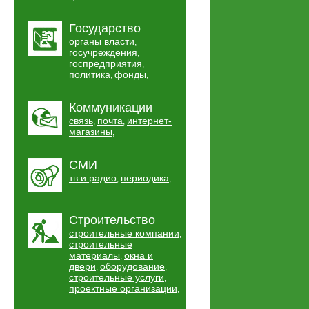
Государство
органы власти
,
госучреждения
,
госпредприятия
,
политика
фонды
,
,
Коммуникации
связь
почта
интернет-
,
,
магазины
,
СМИ
тв и радио
периодика
,
,
Строительство
строительные компании
,
строительные
материалы
окна и
,
двери
оборудование
,
,
строительные услуги
,
проектные организации
,