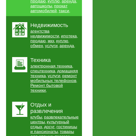
продаю
куплю
аренда
,
,
,
автошколы
прокат
,
автомобилей
такси
,
,
Недвижимость
агентства
недвижимости
ипотека
,
,
продаю
жкх
куплю
,
,
,
обмен
услуги
аренда
,
,
,
Техника
электронная техника
,
спецтехника
домашняя
,
техника
услуги
ремонт
,
,
мобильных телефонов
,
Ремонт бытовой
техники
,
Отдых и
развлечения
клубы
развлекательные
,
центры
культурный
,
отдых
досуг
гостиницы
,
,
и пансионаты
товары
,