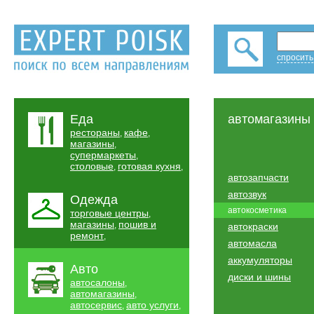
спросить
Еда
автомагазины
рестораны
кафе
,
,
магазины
,
супермаркеты
,
столовые
готовая кухня
,
,
автозапчасти
автозвук
Одежда
автокосметика
торговые центры
,
магазины
пошив и
,
автокраски
ремонт
,
автомасла
аккумуляторы
Авто
диски и шины
автосалоны
,
автомагазины
,
автосервис
авто услуги
,
,