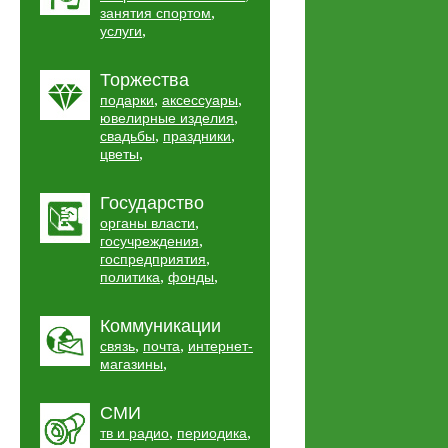
,
занятия спортом
,
услуги
Торжества
,
,
подарки
аксессуары
,
ювелирные изделия
,
,
свадьбы
праздники
,
цветы
Государство
,
органы власти
,
госучреждения
,
госпредприятия
,
,
политика
фонды
Коммуникации
,
,
связь
почта
интернет-
,
магазины
СМИ
,
,
тв и радио
периодика