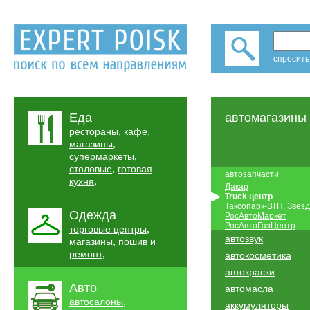
спросить
Еда
автомагазины
,
,
рестораны
кафе
,
магазины
,
супермаркеты
,
столовые
готовая
автозапчасти
,
кухня
Дакар
Truck центр
Таксопарк-ВТП, Звез
Одежда
РосАвтоМаркет
РосАвтоГазЦентр
,
торговые центры
автозвук
,
магазины
пошив и
,
ремонт
автокосметика
автокраски
Авто
автомасла
,
автосалоны
аккумуляторы