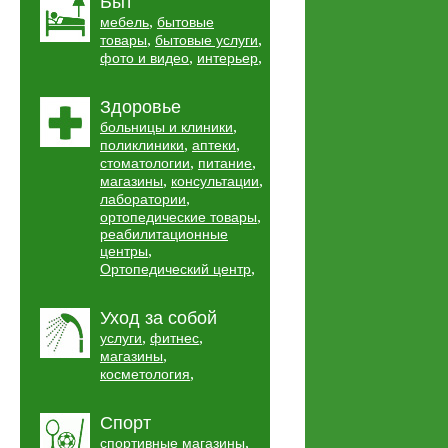
Быт
,
мебель
бытовые
,
,
товары
бытовые услуги
,
,
фото и видео
интерьер
Здоровье
,
больницы и клиники
,
,
поликлиники
аптеки
,
,
стоматологии
питание
,
,
магазины
консультации
,
лаборатории
,
ортопедические товары
реабилитационные
,
центры
,
Ортопедический центр
Уход за собой
,
,
услуги
фитнес
,
магазины
,
косметология
Спорт
,
спортивные магазины