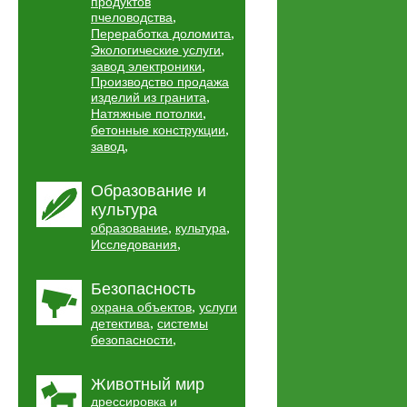
продуктов
,
пчеловодства
,
Переработка доломита
,
Экологические услуги
,
завод электроники
Производство продажа
,
изделий из гранита
,
Натяжные потолки
,
бетонные конструкции
,
завод
Образование и
культура
,
,
образование
культура
,
Исследования
Безопасность
,
охрана объектов
услуги
,
детектива
системы
,
безопасности
Животный мир
дрессировка и