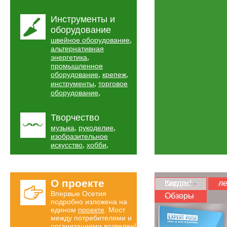
Инструменты и
оборудование
,
швейное оборудование
альтернативная
,
энергетика
промышленное
,
,
оборудование
крепеж
,
инструменты
торговое
,
оборудование
Творчество
,
,
музыка
рукоделие
изобразительное
,
,
искусство
хобби
О проекте
Карта скидок!
ле
Впервые Осетия
Обзоры
подробно изложена на
едином
проекте
. Мост
между потребителями и
организациями возведен!