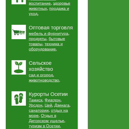
,
воспитание
здоровье
,
животных
продажа и
,
уход
Оптовая торговля
,
мебель и фурнитура
,
продукты
бытовые
,
товары
техника и
,
оборудование
Сельское
хозяйство
,
сад и огород
,
животноводство
Курорты Осетии
,
,
Тамиск
Фиагдон
,
,
,
Урсдон
Цей
Дзинага
,
санатории
отдых на
,
море
Отдых в
,
Дигорском ущелье
,
туризм в Осетии