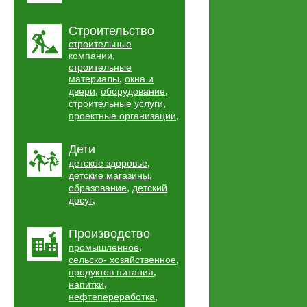
Строительство
строительные
,
компании
строительные
,
материалы
окна и
,
,
двери
оборудование
,
строительные услуги
,
проектные организации
Дети
,
детское здоровье
,
детские магазины
,
образование
детский
,
досуг
Производство
,
промышленное
,
сельско- хозяйственное
,
продуктов питания
,
напитки
,
нефтепереработка