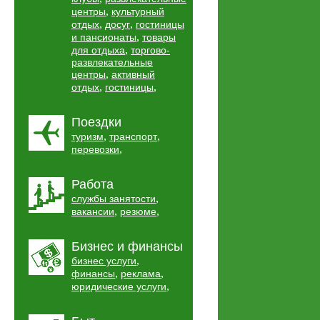
,
центры
культурный
,
,
отдых
досуг
гостиницы
,
и пансионаты
товары
,
для отдыха
торгово-
развлекательные
,
центры
активный
,
,
отдых
гостиницы
Поездки
,
,
туризм
транспорт
,
перевозки
Работа
,
службы занятости
,
,
вакансии
резюме
Бизнес и финансы
,
бизнес услуги
,
,
финансы
реклама
,
юридические услуги