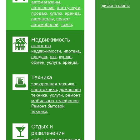
,
автомагазины
диски и шины
,
,
автосервис
авто услуги
,
,
,
продаю
куплю
аренда
,
автошколы
прокат
,
,
автомобилей
такси
Недвижимость
агентства
,
,
недвижимости
ипотека
,
,
,
продаю
жкх
куплю
,
,
,
обмен
услуги
аренда
Техника
,
электронная техника
,
спецтехника
домашняя
,
,
техника
услуги
ремонт
,
мобильных телефонов
Ремонт бытовой
,
техники
Отдых и
развлечения
,
клубы
развлекательные