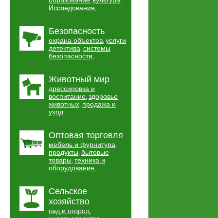
образование
культура
,
,
Исследования
,
Безопасность
охрана объектов
услуги
,
детектива
системы
,
безопасности
,
Животный мир
дрессировка и
воспитание
здоровье
,
животных
продажа и
,
уход
,
Оптовая торговля
мебель и фурнитура
,
продукты
бытовые
,
товары
техника и
,
оборудование
,
Сельское
хозяйство
сад и огород
,