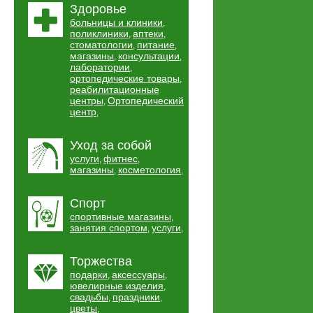
Здоровье
больницы и клиники
,
поликлиники
аптеки
,
,
стоматологии
питание
,
,
магазины
консультации
,
,
лаборатории
,
ортопедические товары
,
реабилитационные
центры
Ортопедический
,
центр
,
Уход за собой
услуги
фитнес
,
,
магазины
косметология
,
,
Спорт
спортивные магазины
,
занятия спортом
услуги
,
,
Торжества
подарки
аксессуары
,
,
ювелирные изделия
,
свадьбы
праздники
,
,
цветы
,