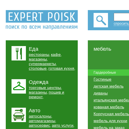
спросить
Еда
мебель
рестораны
кафе
,
,
магазины
,
супермаркеты
,
столовые
готовая кухня
,
,
Гардеробные
Гостиные
Одежда
детская мебель
торговые центры
,
магазины
пошив и
,
диваны
ремонт
,
итальянская мебе
кованая мебель
Авто
Корпусная мебель
автосалоны
,
автомагазины
мебель для кухни
,
автосервис
авто услуги
,
,
мебель на заказ