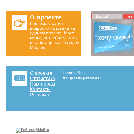
О проекте
Карта скидок!
лет
Впервые Осетия
подробно изложена на
едином
проекте
. Мост
между потребителями и
организациями возведен!
Мнение
.
О проекте
Гардеробные
на правах рекламы
Статистика
Партнерам
Контакты
Реклама