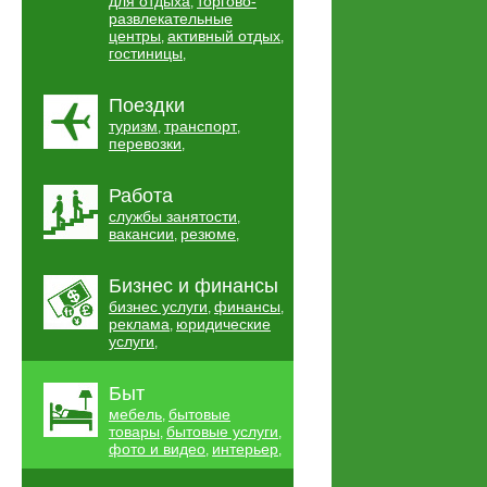
для отдыха
торгово-
,
развлекательные
центры
активный отдых
,
,
гостиницы
,
Поездки
туризм
транспорт
,
,
перевозки
,
Работа
службы занятости
,
вакансии
резюме
,
,
Бизнес и финансы
бизнес услуги
финансы
,
,
реклама
юридические
,
услуги
,
Быт
мебель
бытовые
,
товары
бытовые услуги
,
,
фото и видео
интерьер
,
,