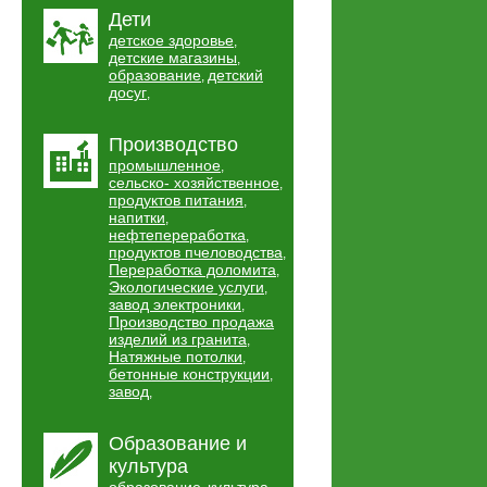
Дети
детское здоровье
,
детские магазины
,
образование
детский
,
досуг
,
Производство
промышленное
,
сельско- хозяйственное
,
продуктов питания
,
напитки
,
нефтепереработка
,
продуктов пчеловодства
,
Переработка доломита
,
Экологические услуги
,
завод электроники
,
Производство продажа
изделий из гранита
,
Натяжные потолки
,
бетонные конструкции
,
завод
,
Образование и
культура