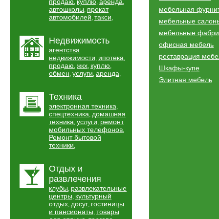
продаю
куплю
аренда
,
,
,
автошколы
прокат
мебельная фурни
,
автомобилей
такси
,
,
мебельные салон
мебельные фабри
Недвижимость
офисная мебель
агентства
реставрация мебе
недвижимости
ипотека
,
,
продаю
жкх
куплю
,
,
,
Шкафы-купе
обмен
услуги
аренда
,
,
,
Элитная мебель
Техника
электронная техника
,
спецтехника
домашняя
,
техника
услуги
ремонт
,
,
мобильных телефонов
,
Ремонт бытовой
техники
,
Отдых и
развлечения
клубы
развлекательные
,
центры
культурный
,
отдых
досуг
гостиницы
,
,
и пансионаты
товары
,