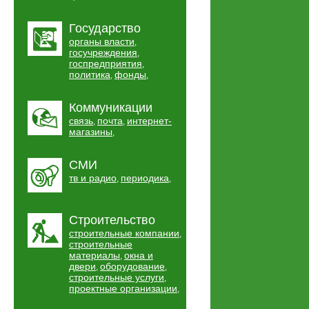
Государство
органы власти
,
госучреждения
,
госпредприятия
,
политика
фонды
,
,
Коммуникации
связь
почта
интернет-
,
,
магазины
,
СМИ
тв и радио
периодика
,
,
Строительство
строительные компании
,
строительные
материалы
окна и
,
двери
оборудование
,
,
строительные услуги
,
проектные организации
,