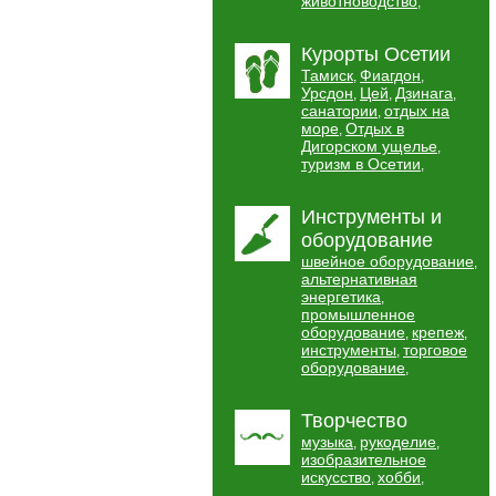
животноводство
,
Курорты Осетии
Тамиск
Фиагдон
,
,
Урсдон
Цей
Дзинага
,
,
,
санатории
отдых на
,
море
Отдых в
,
Дигорском ущелье
,
туризм в Осетии
,
Инструменты и
оборудование
швейное оборудование
,
альтернативная
энергетика
,
промышленное
оборудование
крепеж
,
,
инструменты
торговое
,
оборудование
,
Творчество
музыка
рукоделие
,
,
изобразительное
искусство
хобби
,
,