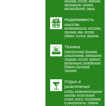
продаю
куплю
аренда
,
,
,
автошколы
прокат
,
автомобилей
такси
,
,
Недвижимость
агентства
недвижимости
ипотека
,
,
продаю
жкх
куплю
,
,
,
обмен
услуги
аренда
,
,
,
Техника
электронная техника
,
спецтехника
домашняя
,
техника
услуги
ремонт
,
,
мобильных телефонов
,
Ремонт бытовой
техники
,
Отдых и
развлечения
клубы
развлекательные
,
центры
культурный
,
отдых
досуг
гостиницы
,
,
и пансионаты
товары
,