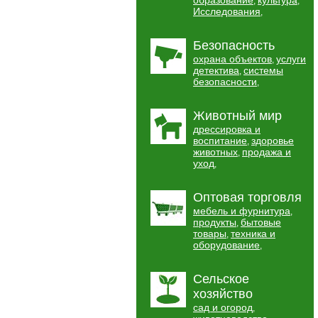
образование
культура
,
,
Исследования
,
Безопасность
охрана объектов
услуги
,
детектива
системы
,
безопасности
,
Животный мир
дрессировка и
воспитание
здоровье
,
животных
продажа и
,
уход
,
Оптовая торговля
мебель и фурнитура
,
продукты
бытовые
,
товары
техника и
,
оборудование
,
Сельское
хозяйство
сад и огород
,