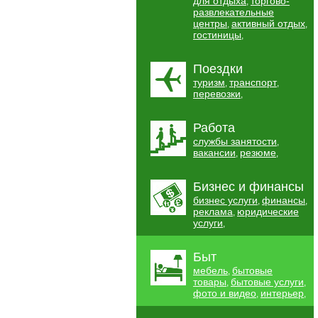
для отдыха
торгово-
,
развлекательные
центры
активный отдых
,
,
гостиницы
,
Поездки
туризм
транспорт
,
,
перевозки
,
Работа
службы занятости
,
вакансии
резюме
,
,
Бизнес и финансы
бизнес услуги
финансы
,
,
реклама
юридические
,
услуги
,
Быт
мебель
бытовые
,
товары
бытовые услуги
,
,
фото и видео
интерьер
,
,