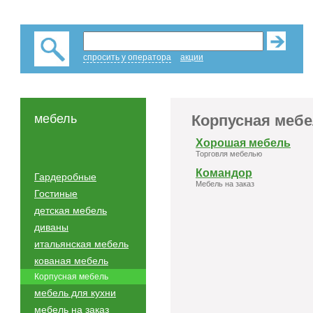
спросить у оператора
акции
мебель
Корпусная меб
Хорошая мебель
Торговля мебелью
Командор
Гардеробные
Мебель на заказ
Гостиные
детская мебель
диваны
итальянская мебель
кованая мебель
Корпусная мебель
мебель для кухни
мебель на заказ