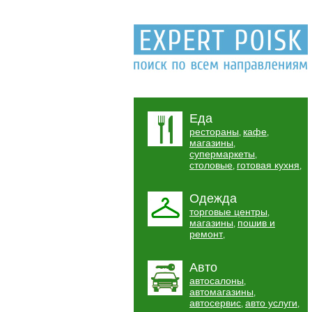
Еда
рестораны
кафе
,
,
магазины
,
супермаркеты
,
столовые
готовая кухня
,
,
Одежда
торговые центры
,
магазины
пошив и
,
ремонт
,
Авто
автосалоны
,
автомагазины
,
автосервис
авто услуги
,
,