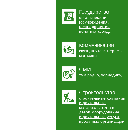
Государство
органы власти
,
госучреждения
,
госпредприятия
,
политика
фонды
,
,
Коммуникации
связь
почта
интернет-
,
,
магазины
,
СМИ
тв и радио
периодика
,
,
Строительство
строительные компании
,
строительные
материалы
окна и
,
двери
оборудование
,
,
строительные услуги
,
проектные организации
,