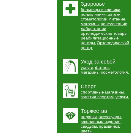
Здоровье
больницы и клиники
,
поликлиники
аптеки
,
,
стоматологии
питание
,
,
магазины
консультации
,
,
лаборатории
,
ортопедические товары
,
реабилитационные
центры
Ортопедический
,
центр
,
Уход за собой
услуги
фитнес
,
,
магазины
косметология
,
,
Спорт
спортивные магазины
,
занятия спортом
услуги
,
,
Торжества
подарки
аксессуары
,
,
ювелирные изделия
,
свадьбы
праздники
,
,
цветы
,