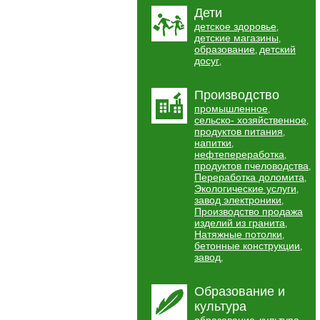
Дети
детское здоровье
,
детские магазины
,
образование
детский
,
досуг
,
Производство
промышленное
,
сельско- хозяйственное
,
продуктов питания
,
напитки
,
нефтепереработка
,
продуктов пчеловодства
,
Переработка доломита
,
Экологические услуги
,
завод электроники
,
Производство продажа
изделий из гранита
,
Натяжные потолки
,
бетонные конструкции
,
завод
,
Образование и
культура