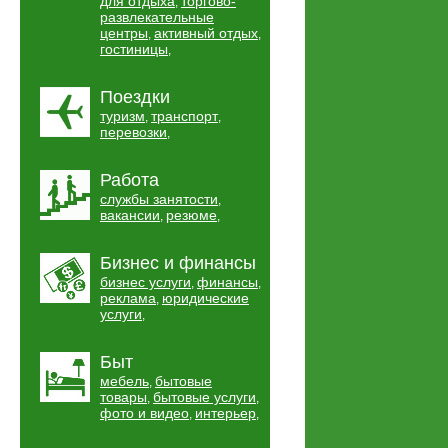
для отдыха
торгово-
,
развлекательные
центры
активный отдых
,
,
гостиницы
,
Поездки
туризм
транспорт
,
,
перевозки
,
Работа
службы занятости
,
вакансии
резюме
,
,
Бизнес и финансы
бизнес услуги
финансы
,
,
реклама
юридические
,
услуги
,
Быт
мебель
бытовые
,
товары
бытовые услуги
,
,
фото и видео
интерьер
,
,