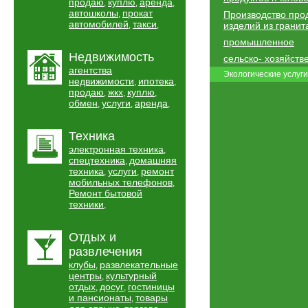
продаю
куплю
аренда
,
,
,
автошколы
прокат
,
Производство про
автомобилей
такси
,
,
изделий из гранит
промышленное
Недвижимость
сельско- хозяйств
агентства
Экологические услуги
недвижимости
ипотека
,
,
продаю
жкх
куплю
,
,
,
обмен
услуги
аренда
,
,
,
Техника
электронная техника
,
спецтехника
домашняя
,
техника
услуги
ремонт
,
,
мобильных телефонов
,
Ремонт бытовой
техники
,
Отдых и
развлечения
клубы
развлекательные
,
центры
культурный
,
отдых
досуг
гостиницы
,
,
и пансионаты
товары
,