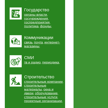
Государство
органы власти
,
госучреждения
,
госпредприятия
,
политика
фонды
,
,
Коммуникации
связь
почта
интернет-
,
,
магазины
,
СМИ
тв и радио
периодика
,
,
Строительство
строительные компании
,
строительные
материалы
окна и
,
двери
оборудование
,
,
строительные услуги
,
проектные организации
,