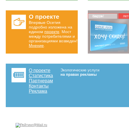
О проекте
Карта скидок!
лет
Впервые Осетия
подробно изложена на
едином
проекте
. Мост
между потребителями и
организациями возведен!
Мнение
.
О проекте
Экологические услуги
на правах рекламы
Статистика
Партнерам
Контакты
Реклама