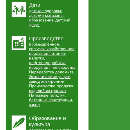
Дети
детское здоровье
,
детские магазины
,
образование
детский
,
досуг
,
Производство
промышленное
,
сельско- хозяйственное
,
продуктов питания
,
напитки
,
нефтепереработка
,
продуктов пчеловодства
,
Переработка доломита
,
Экологические услуги
,
завод электроники
,
Производство продажа
изделий из гранита
,
Натяжные потолки
,
бетонные конструкции
,
завод
,
Образование и
культура