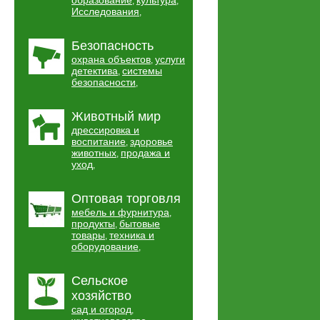
образование
культура
,
,
Исследования
,
Безопасность
охрана объектов
услуги
,
детектива
системы
,
безопасности
,
Животный мир
дрессировка и
воспитание
здоровье
,
животных
продажа и
,
уход
,
Оптовая торговля
мебель и фурнитура
,
продукты
бытовые
,
товары
техника и
,
оборудование
,
Сельское
хозяйство
сад и огород
,