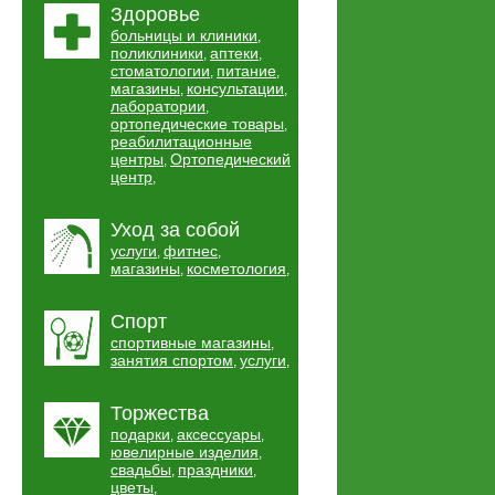
Здоровье
больницы и клиники
,
поликлиники
аптеки
,
,
стоматологии
питание
,
,
магазины
консультации
,
,
лаборатории
,
ортопедические товары
,
реабилитационные
центры
Ортопедический
,
центр
,
Уход за собой
услуги
фитнес
,
,
магазины
косметология
,
,
Спорт
спортивные магазины
,
занятия спортом
услуги
,
,
Торжества
подарки
аксессуары
,
,
ювелирные изделия
,
свадьбы
праздники
,
,
цветы
,