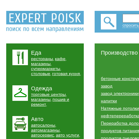
спросить
Еда
Производство
рестораны
кафе
,
,
магазины
,
супермаркеты
,
столовые
готовая кухня
,
,
бетонные констру
завод
Одежда
завод электроники
торговые центры
,
магазины
пошив и
,
напитки
ремонт
,
Натяжные потолки
нефтепереработк
Авто
Переработка дол
автосалоны
,
автомагазины
,
продуктов питани
автосервис
авто услуги
,
,
продуктов пчелов