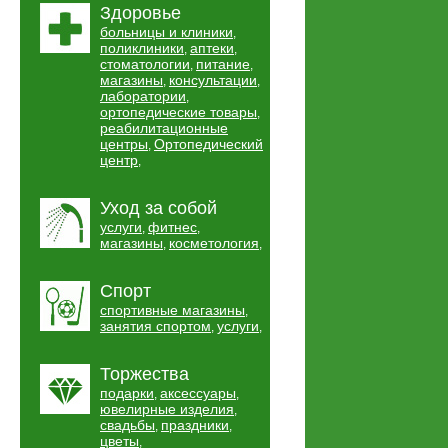
Здоровье
больницы и клиники
,
поликлиники
аптеки
,
,
стоматологии
питание
,
,
магазины
консультации
,
,
лаборатории
,
ортопедические товары
,
реабилитационные
центры
Ортопедический
,
центр
,
Уход за собой
услуги
фитнес
,
,
магазины
косметология
,
,
Спорт
спортивные магазины
,
занятия спортом
услуги
,
,
Торжества
подарки
аксессуары
,
,
ювелирные изделия
,
свадьбы
праздники
,
,
цветы
,