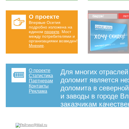
О проекте
Карта скидок!
лет
Впервые Осетия
подробно изложена на
едином
проекте
. Мост
между потребителями и
организациями возведен!
Мнение
.
О проекте
Для многих отрасле
Статистика
доломит является н
Партнерам
Контакты
доломита в северной
Реклама
и заводы в городе В
заказчикам качестве
доломитовую муку и
и в строительстве и 
асфальтоукладке. Пе