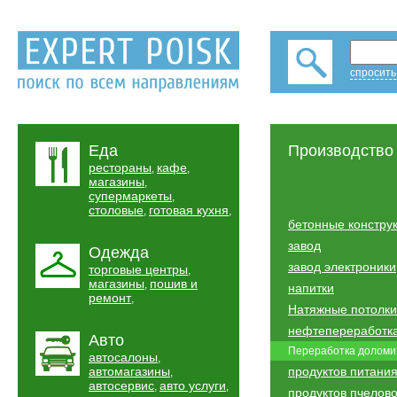
спросить
Еда
Производство
рестораны
кафе
,
,
магазины
,
супермаркеты
,
столовые
готовая кухня
,
,
бетонные констру
завод
Одежда
завод электроники
торговые центры
,
магазины
пошив и
,
напитки
ремонт
,
Натяжные потолки
нефтепереработк
Авто
Переработка доломи
автосалоны
,
автомагазины
продуктов питани
,
автосервис
авто услуги
,
,
продуктов пчелов