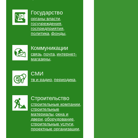
Государство
органы власти
,
госучреждения
,
госпредприятия
,
политика
фонды
,
,
Коммуникации
связь
почта
интернет-
,
,
магазины
,
СМИ
тв и радио
периодика
,
,
Строительство
строительные компании
,
строительные
материалы
окна и
,
двери
оборудование
,
,
строительные услуги
,
проектные организации
,