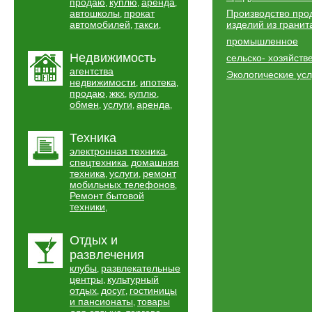
продаю
куплю
аренда
,
,
,
автошколы
прокат
Производство про
,
автомобилей
такси
изделий из гранит
,
,
промышленное
Недвижимость
сельско- хозяйств
агентства
Экологические усл
недвижимости
ипотека
,
,
продаю
жкх
куплю
,
,
,
обмен
услуги
аренда
,
,
,
Техника
электронная техника
,
спецтехника
домашняя
,
техника
услуги
ремонт
,
,
мобильных телефонов
,
Ремонт бытовой
техники
,
Отдых и
развлечения
клубы
развлекательные
,
центры
культурный
,
отдых
досуг
гостиницы
,
,
и пансионаты
товары
,