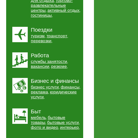
для отдыха
торгово-
,
развлекательные
центры
активный отдых
,
,
гостиницы
,
Поездки
туризм
транспорт
,
,
перевозки
,
Работа
службы занятости
,
вакансии
резюме
,
,
Бизнес и финансы
бизнес услуги
финансы
,
,
реклама
юридические
,
услуги
,
Быт
мебель
бытовые
,
товары
бытовые услуги
,
,
фото и видео
интерьер
,
,