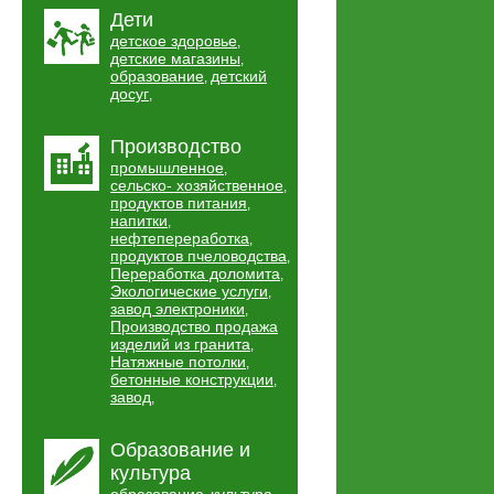
Дети
детское здоровье
,
детские магазины
,
образование
детский
,
досуг
,
Производство
промышленное
,
сельско- хозяйственное
,
продуктов питания
,
напитки
,
нефтепереработка
,
продуктов пчеловодства
,
Переработка доломита
,
Экологические услуги
,
завод электроники
,
Производство продажа
изделий из гранита
,
Натяжные потолки
,
бетонные конструкции
,
завод
,
Образование и
культура