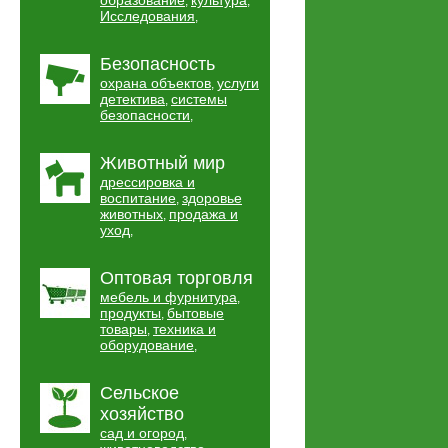
образование
культура
,
,
Исследования
,
Безопасность
охрана объектов
услуги
,
детектива
системы
,
безопасности
,
Животный мир
дрессировка и
воспитание
здоровье
,
животных
продажа и
,
уход
,
Оптовая торговля
мебель и фурнитура
,
продукты
бытовые
,
товары
техника и
,
оборудование
,
Сельское
хозяйство
сад и огород
,