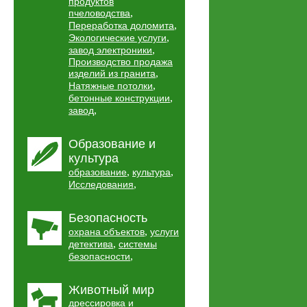
продуктов
,
пчеловодства
,
Переработка доломита
,
Экологические услуги
,
завод электроники
Производство продажа
,
изделий из гранита
,
Натяжные потолки
,
бетонные конструкции
,
завод
Образование и
культура
,
,
образование
культура
,
Исследования
Безопасность
,
охрана объектов
услуги
,
детектива
системы
,
безопасности
Животный мир
дрессировка и