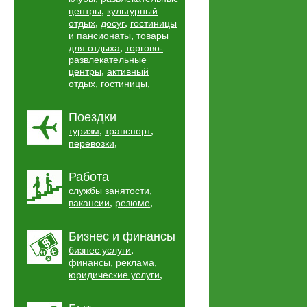
,
центры
культурный
,
,
отдых
досуг
гостиницы
,
и пансионаты
товары
,
для отдыха
торгово-
развлекательные
,
центры
активный
,
,
отдых
гостиницы
Поездки
,
,
туризм
транспорт
,
перевозки
Работа
,
службы занятости
,
,
вакансии
резюме
Бизнес и финансы
,
бизнес услуги
,
,
финансы
реклама
,
юридические услуги