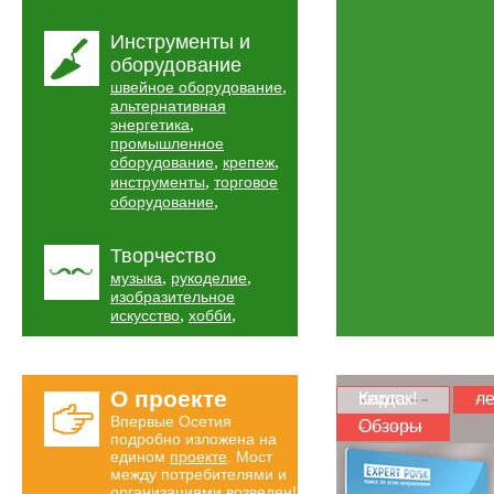
Инструменты и
оборудование
,
швейное оборудование
альтернативная
,
энергетика
промышленное
,
,
оборудование
крепеж
,
инструменты
торговое
,
оборудование
Творчество
,
,
музыка
рукоделие
изобразительное
,
,
искусство
хобби
О проекте
Карта скидок!
ле
Впервые Осетия
Обзоры
подробно изложена на
едином
проекте
. Мост
между потребителями и
организациями возведен!