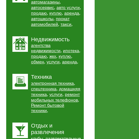
,
автомагазины
,
,
автосервис
авто услуги
,
,
,
продаю
куплю
аренда
,
автошколы
прокат
,
,
автомобилей
такси
Недвижимость
агентства
,
,
недвижимости
ипотека
,
,
,
продаю
жкх
куплю
,
,
,
обмен
услуги
аренда
Техника
,
электронная техника
,
спецтехника
домашняя
,
,
техника
услуги
ремонт
,
мобильных телефонов
Ремонт бытовой
,
техники
Отдых и
развлечения
,
клубы
развлекательные