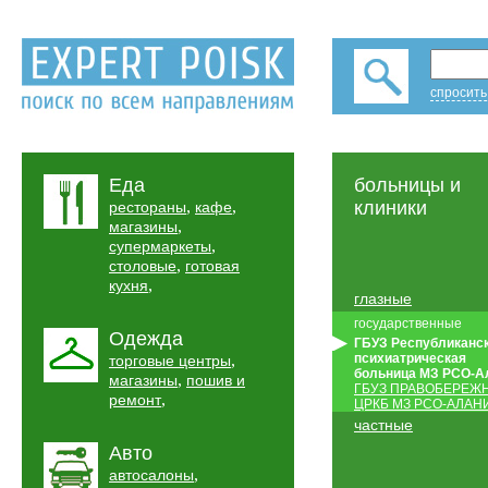
спросить
Еда
больницы и
,
,
клиники
рестораны
кафе
,
магазины
,
супермаркеты
,
столовые
готовая
,
кухня
глазные
государственные
Одежда
ГБУЗ Республиканс
,
психиатрическая
торговые центры
больница МЗ PCO-А
,
магазины
пошив и
ГБУЗ ПРАВОБЕРЕЖ
,
ремонт
ЦРКБ МЗ РСО-АЛАН
частные
Авто
,
автосалоны