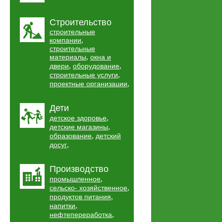
Строительство
строительные
,
компании
строительные
,
материалы
окна и
,
,
двери
оборудование
,
строительные услуги
,
проектные организации
Дети
,
детское здоровье
,
детские магазины
,
образование
детский
,
досуг
Производство
,
промышленное
,
сельско- хозяйственное
,
продуктов питания
,
напитки
,
нефтепереработка