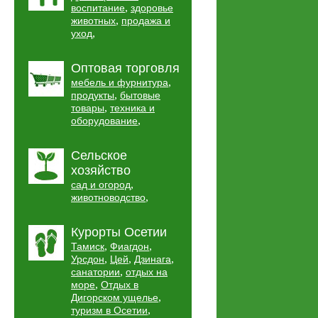
,
воспитание
здоровье
,
животных
продажа и
,
уход
Оптовая торговля
,
мебель и фурнитура
,
продукты
бытовые
,
товары
техника и
,
оборудование
Сельское
хозяйство
,
сад и огород
,
животноводство
Курорты Осетии
,
,
Тамиск
Фиагдон
,
,
,
Урсдон
Цей
Дзинага
,
санатории
отдых на
,
море
Отдых в
,
Дигорском ущелье
,
туризм в Осетии