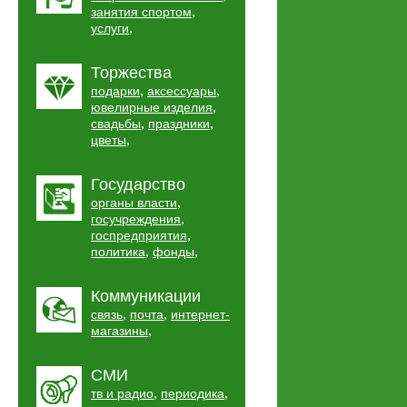
,
занятия спортом
,
услуги
Торжества
,
,
подарки
аксессуары
,
ювелирные изделия
,
,
свадьбы
праздники
,
цветы
Государство
,
органы власти
,
госучреждения
,
госпредприятия
,
,
политика
фонды
Коммуникации
,
,
связь
почта
интернет-
,
магазины
СМИ
,
,
тв и радио
периодика