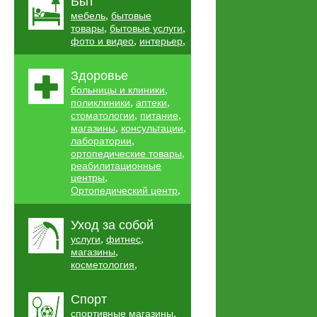
Быт
,
мебель
бытовые
,
,
товары
бытовые услуги
,
,
фото и видео
интерьер
Здоровье
,
больницы и клиники
,
,
поликлиники
аптеки
,
,
стоматологии
питание
,
,
магазины
консультации
,
лаборатории
,
ортопедические товары
реабилитационные
,
центры
,
Ортопедический центр
Уход за собой
,
,
услуги
фитнес
,
магазины
,
косметология
Спорт
,
спортивные магазины