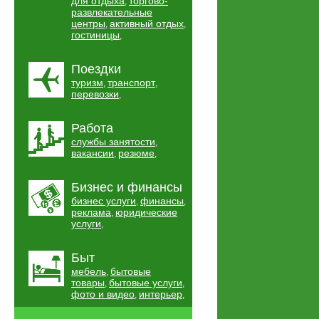
для отдыха
торгово-
,
развлекательные
центры
активный отдых
,
,
гостиницы
,
Поездки
туризм
транспорт
,
,
перевозки
,
Работа
службы занятости
,
вакансии
резюме
,
,
Бизнес и финансы
бизнес услуги
финансы
,
,
реклама
юридические
,
услуги
,
Быт
мебель
бытовые
,
товары
бытовые услуги
,
,
фото и видео
интерьер
,
,