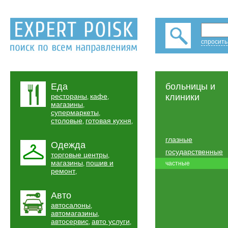
спросить
Еда
больницы и
рестораны
кафе
клиники
,
,
магазины
,
супермаркеты
,
столовые
готовая кухня
,
,
глазные
Одежда
государственные
торговые центры
,
магазины
пошив и
,
частные
ремонт
,
Авто
автосалоны
,
автомагазины
,
автосервис
авто услуги
,
,