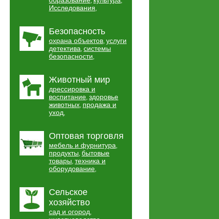
образование
культура
,
,
Исследования
,
Безопасность
охрана объектов
услуги
,
детектива
системы
,
безопасности
,
Животный мир
дрессировка и
воспитание
здоровье
,
животных
продажа и
,
уход
,
Оптовая торговля
мебель и фурнитура
,
продукты
бытовые
,
товары
техника и
,
оборудование
,
Сельское
хозяйство
сад и огород
,