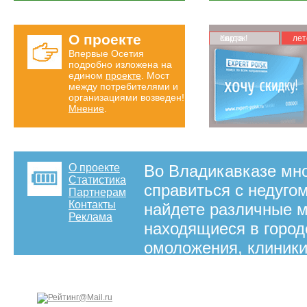
О проекте
Карта скидок!
лет
Впервые Осетия
подробно изложена на
едином
проекте
. Мост
между потребителями и
организациями возведен!
Мнение
.
О проекте
Во Владикавказе мно
Статистика
справиться с недуго
Партнерам
Контакты
найдете различные 
Реклама
находящиеся в город
омоложения, клиники
центры эстетической
остеопатии и другие
на правах рекламы