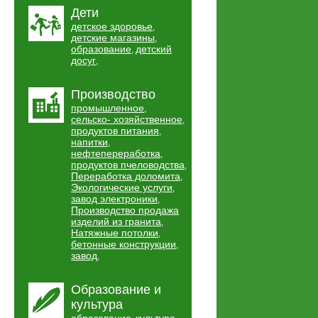
Дети
детское здоровье
,
детские магазины
,
образование
детский
,
досуг
,
Производство
промышленное
,
сельско- хозяйственное
,
продуктов питания
,
напитки
,
нефтепереработка
,
продуктов пчеловодства
,
Переработка доломита
,
Экологические услуги
,
завод электроники
,
Производство продажа
изделий из гранита
,
Натяжные потолки
,
бетонные конструкции
,
завод
,
Образование и
культура