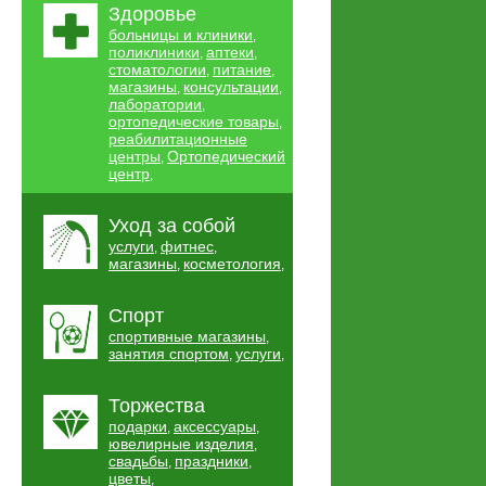
Здоровье
больницы и клиники
,
поликлиники
аптеки
,
,
стоматологии
питание
,
,
магазины
консультации
,
,
лаборатории
,
ортопедические товары
,
реабилитационные
центры
Ортопедический
,
центр
,
Уход за собой
услуги
фитнес
,
,
магазины
косметология
,
,
Спорт
спортивные магазины
,
занятия спортом
услуги
,
,
Торжества
подарки
аксессуары
,
,
ювелирные изделия
,
свадьбы
праздники
,
,
цветы
,