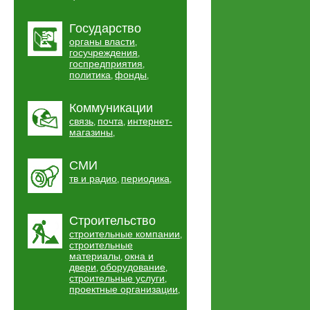
Государство
органы власти
,
госучреждения
,
госпредприятия
,
политика
фонды
,
,
Коммуникации
связь
почта
интернет-
,
,
магазины
,
СМИ
тв и радио
периодика
,
,
Строительство
строительные компании
,
строительные
материалы
окна и
,
двери
оборудование
,
,
строительные услуги
,
проектные организации
,