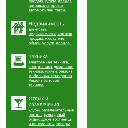
продаю
куплю
аренда
,
,
,
автошколы
прокат
,
автомобилей
такси
,
,
Недвижимость
агентства
недвижимости
ипотека
,
,
продаю
жкх
куплю
,
,
,
обмен
услуги
аренда
,
,
,
Техника
электронная техника
,
спецтехника
домашняя
,
техника
услуги
ремонт
,
,
мобильных телефонов
,
Ремонт бытовой
техники
,
Отдых и
развлечения
клубы
развлекательные
,
центры
культурный
,
отдых
досуг
гостиницы
,
,
и пансионаты
товары
,