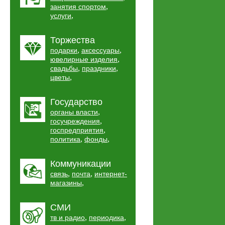
,
занятия спортом
,
услуги
Торжества
,
,
подарки
аксессуары
,
ювелирные изделия
,
,
свадьбы
праздники
,
цветы
Государство
,
органы власти
,
госучреждения
,
госпредприятия
,
,
политика
фонды
Коммуникации
,
,
связь
почта
интернет-
,
магазины
СМИ
,
,
тв и радио
периодика