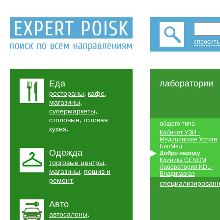
спросить
Еда
лаборатории
,
,
рестораны
кафе
,
магазины
,
супермаркеты
,
столовые
готовая
общего типа
,
кухня
Кабинет УЗИ -
Медицинские Услуги
БиоМед
Одежда
Добро народу
Клиника GENOM,
,
торговые центры
Лаборатория KDL-
,
магазины
пошив и
Владикавказ
,
ремонт
специализирован
Авто
,
автосалоны