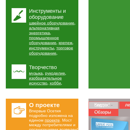
Инструменты и
оборудование
,
швейное оборудование
альтернативная
,
энергетика
промышленное
,
,
оборудование
крепеж
,
инструменты
торговое
,
оборудование
Творчество
,
,
музыка
рукоделие
изобразительное
,
,
искусство
хобби
О проекте
Карта скидок!
ле
Впервые Осетия
Обзоры
подробно изложена на
едином
проекте
. Мост
между потребителями и
организациями возведен!