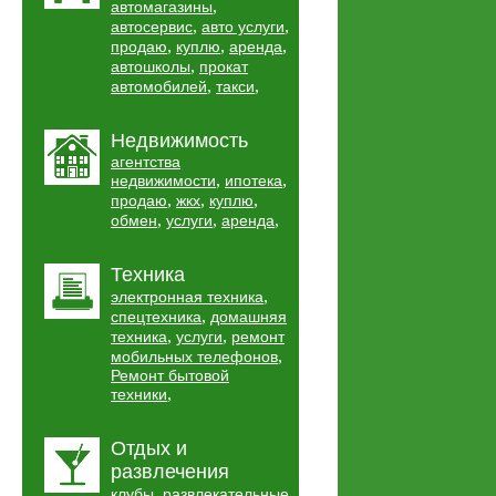
,
автомагазины
,
,
автосервис
авто услуги
,
,
,
продаю
куплю
аренда
,
автошколы
прокат
,
,
автомобилей
такси
Недвижимость
агентства
,
,
недвижимости
ипотека
,
,
,
продаю
жкх
куплю
,
,
,
обмен
услуги
аренда
Техника
,
электронная техника
,
спецтехника
домашняя
,
,
техника
услуги
ремонт
,
мобильных телефонов
Ремонт бытовой
,
техники
Отдых и
развлечения
,
клубы
развлекательные