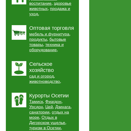
,
воспитание
здоровье
,
животных
продажа и
,
уход
Оптовая торговля
,
мебель и фурнитура
,
продукты
бытовые
,
товары
техника и
,
оборудование
Сельское
хозяйство
,
сад и огород
,
животноводство
Курорты Осетии
,
,
Тамиск
Фиагдон
,
,
,
Урсдон
Цей
Дзинага
,
санатории
отдых на
,
море
Отдых в
,
Дигорском ущелье
,
туризм в Осетии