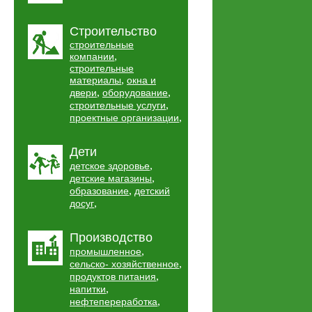
Строительство
строительные
,
компании
строительные
,
материалы
окна и
,
,
двери
оборудование
,
строительные услуги
,
проектные организации
Дети
,
детское здоровье
,
детские магазины
,
образование
детский
,
досуг
Производство
,
промышленное
,
сельско- хозяйственное
,
продуктов питания
,
напитки
,
нефтепереработка