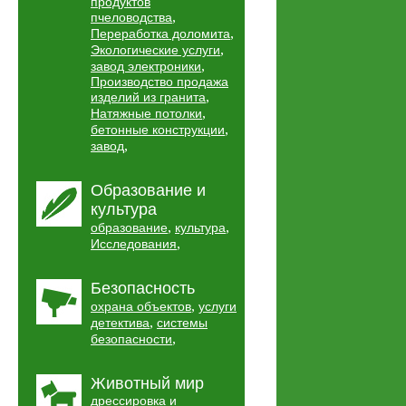
продуктов
,
пчеловодства
,
Переработка доломита
,
Экологические услуги
,
завод электроники
Производство продажа
,
изделий из гранита
,
Натяжные потолки
,
бетонные конструкции
,
завод
Образование и
культура
,
,
образование
культура
,
Исследования
Безопасность
,
охрана объектов
услуги
,
детектива
системы
,
безопасности
Животный мир
дрессировка и