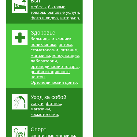
Быт
,
мебель
бытовые
,
,
товары
бытовые услуги
,
,
фото и видео
интерьер
Здоровье
,
больницы и клиники
,
,
поликлиники
аптеки
,
,
стоматологии
питание
,
,
магазины
консультации
,
лаборатории
,
ортопедические товары
реабилитационные
,
центры
,
Ортопедический центр
Уход за собой
,
,
услуги
фитнес
,
магазины
,
косметология
Спорт
,
спортивные магазины