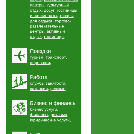
,
центры
культурный
,
,
отдых
досуг
гостиницы
,
и пансионаты
товары
,
для отдыха
торгово-
развлекательные
,
центры
активный
,
,
отдых
гостиницы
Поездки
,
,
туризм
транспорт
,
перевозки
Работа
,
службы занятости
,
,
вакансии
резюме
Бизнес и финансы
,
бизнес услуги
,
,
финансы
реклама
,
юридические услуги