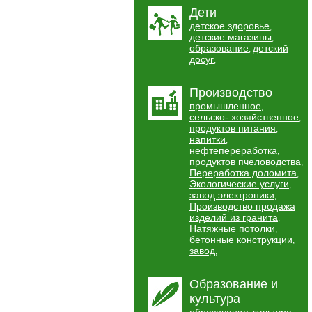
Дети
детское здоровье
,
детские магазины
,
образование
детский
,
досуг
,
Производство
промышленное
,
сельско- хозяйственное
,
продуктов питания
,
напитки
,
нефтепереработка
,
продуктов пчеловодства
,
Переработка доломита
,
Экологические услуги
,
завод электроники
,
Производство продажа
изделий из гранита
,
Натяжные потолки
,
бетонные конструкции
,
завод
,
Образование и
культура