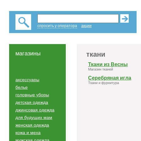
спросить у оператора
акции
магазины
ткани
Ткани из Весны
Магазин тканей
Серебряная игла
аксессуары
Ткани и фурнитура
белье
головные уборы
детская одежда
джинсовая одежда
для будущих мам
женская одежда
кожа и меха
мужская одежда