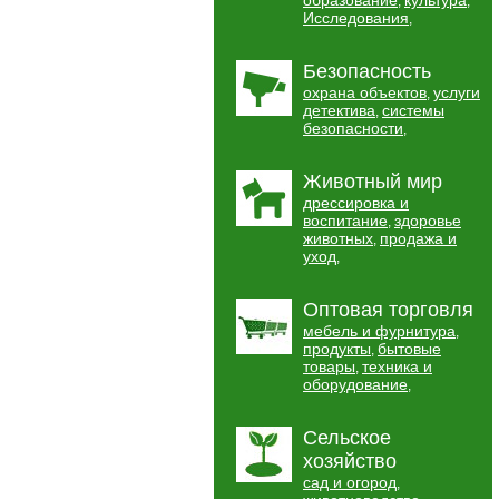
образование
культура
,
,
Исследования
,
Безопасность
охрана объектов
услуги
,
детектива
системы
,
безопасности
,
Животный мир
дрессировка и
воспитание
здоровье
,
животных
продажа и
,
уход
,
Оптовая торговля
мебель и фурнитура
,
продукты
бытовые
,
товары
техника и
,
оборудование
,
Сельское
хозяйство
сад и огород
,