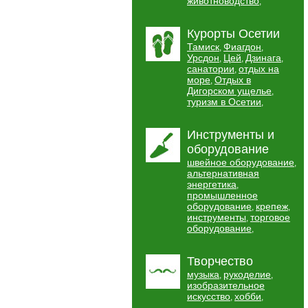
животноводство
,
Курорты Осетии
Тамиск
Фиагдон
,
,
Урсдон
Цей
Дзинага
,
,
,
санатории
отдых на
,
море
Отдых в
,
Дигорском ущелье
,
туризм в Осетии
,
Инструменты и
оборудование
швейное оборудование
,
альтернативная
энергетика
,
промышленное
оборудование
крепеж
,
,
инструменты
торговое
,
оборудование
,
Творчество
музыка
рукоделие
,
,
изобразительное
искусство
хобби
,
,