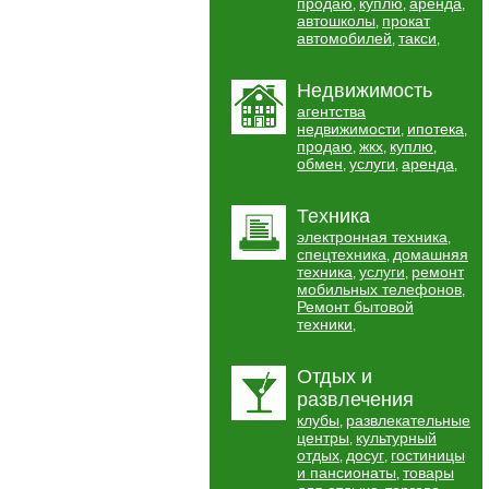
продаю
куплю
аренда
,
,
,
автошколы
прокат
,
автомобилей
такси
,
,
Недвижимость
агентства
недвижимости
ипотека
,
,
продаю
жкх
куплю
,
,
,
обмен
услуги
аренда
,
,
,
Техника
электронная техника
,
спецтехника
домашняя
,
техника
услуги
ремонт
,
,
мобильных телефонов
,
Ремонт бытовой
техники
,
Отдых и
развлечения
клубы
развлекательные
,
центры
культурный
,
отдых
досуг
гостиницы
,
,
и пансионаты
товары
,