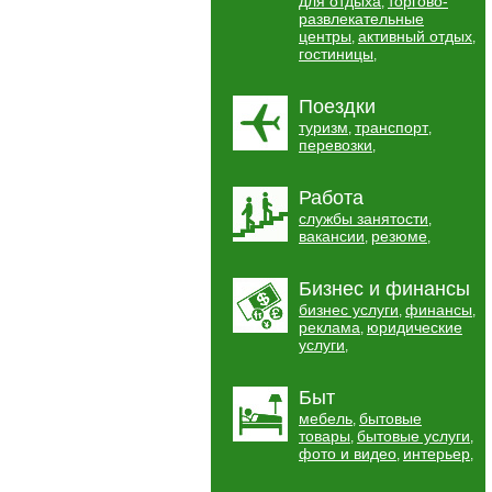
для отдыха
торгово-
,
развлекательные
центры
активный отдых
,
,
гостиницы
,
Поездки
туризм
транспорт
,
,
перевозки
,
Работа
службы занятости
,
вакансии
резюме
,
,
Бизнес и финансы
бизнес услуги
финансы
,
,
реклама
юридические
,
услуги
,
Быт
мебель
бытовые
,
товары
бытовые услуги
,
,
фото и видео
интерьер
,
,