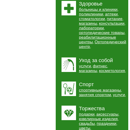
Здоровье
больницы и клиники
,
поликлиники
аптеки
,
,
стоматологии
питание
,
,
магазины
консультации
,
,
лаборатории
,
ортопедические товары
,
реабилитационные
центры
Ортопедический
,
центр
,
Уход за собой
услуги
фитнес
,
,
магазины
косметология
,
,
Спорт
спортивные магазины
,
занятия спортом
услуги
,
,
Торжества
подарки
аксессуары
,
,
ювелирные изделия
,
свадьбы
праздники
,
,
цветы
,