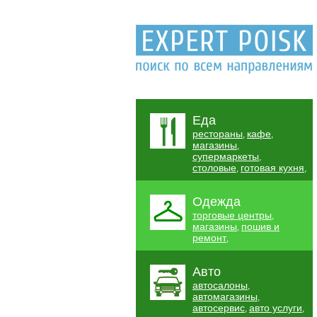
Еда
рестораны
кафе
,
,
магазины
,
супермаркеты
,
столовые
готовая кухня
,
,
Одежда
торговые центры
,
магазины
пошив и
,
ремонт
,
Авто
автосалоны
,
автомагазины
,
автосервис
авто услуги
,
,