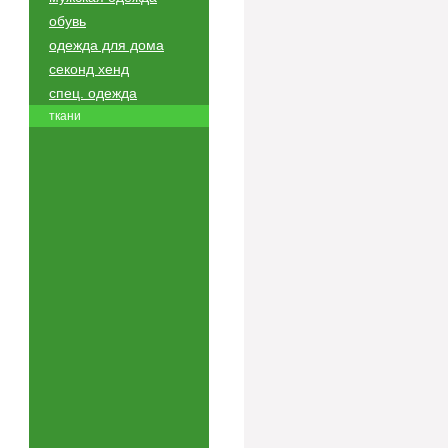
обувь
одежда для дома
секонд хенд
спец. одежда
ткани