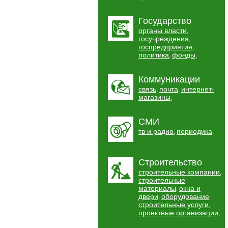
Государство
органы власти
,
госучреждения
,
госпредприятия
,
политика
фонды
,
,
Коммуникации
связь
почта
интернет-
,
,
магазины
,
СМИ
тв и радио
периодика
,
,
Строительство
строительные компании
,
строительные
материалы
окна и
,
двери
оборудование
,
,
строительные услуги
,
проектные организации
,