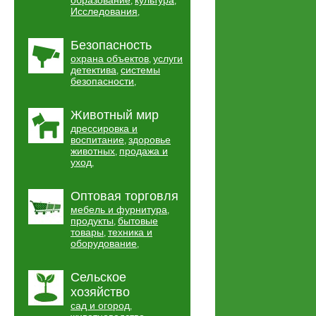
образование
культура
,
,
Исследования
,
Безопасность
охрана объектов
услуги
,
детектива
системы
,
безопасности
,
Животный мир
дрессировка и
воспитание
здоровье
,
животных
продажа и
,
уход
,
Оптовая торговля
мебель и фурнитура
,
продукты
бытовые
,
товары
техника и
,
оборудование
,
Сельское
хозяйство
сад и огород
,