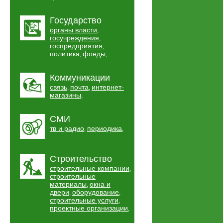
Государство
органы власти
,
госучреждения
,
госпредприятия
,
политика
фонды
,
,
Коммуникации
связь
почта
интернет-
,
,
магазины
,
СМИ
тв и радио
периодика
,
,
Строительство
строительные компании
,
строительные
материалы
окна и
,
двери
оборудование
,
,
строительные услуги
,
проектные организации
,