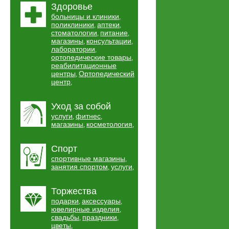
Здоровье
больницы и клиники
,
поликлиники
аптеки
,
,
стоматологии
питание
,
,
магазины
консультации
,
,
лаборатории
,
ортопедические товары
,
реабилитационные
центры
Ортопедический
,
центр
,
Уход за собой
услуги
фитнес
,
,
магазины
косметология
,
,
Спорт
спортивные магазины
,
занятия спортом
услуги
,
,
Торжества
подарки
аксессуары
,
,
ювелирные изделия
,
свадьбы
праздники
,
,
цветы
,