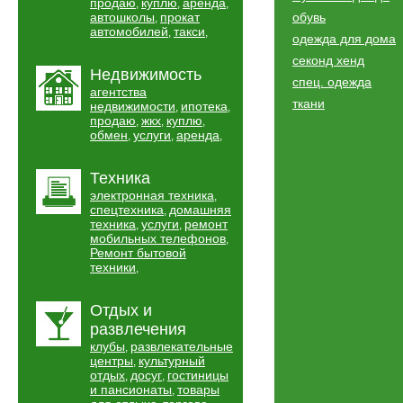
продаю
куплю
аренда
,
,
,
автошколы
прокат
обувь
,
автомобилей
такси
,
,
одежда для дома
секонд хенд
Недвижимость
спец. одежда
агентства
ткани
недвижимости
ипотека
,
,
продаю
жкх
куплю
,
,
,
обмен
услуги
аренда
,
,
,
Техника
электронная техника
,
спецтехника
домашняя
,
техника
услуги
ремонт
,
,
мобильных телефонов
,
Ремонт бытовой
техники
,
Отдых и
развлечения
клубы
развлекательные
,
центры
культурный
,
отдых
досуг
гостиницы
,
,
и пансионаты
товары
,