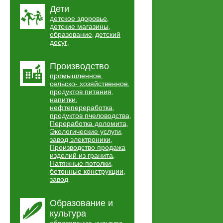
Дети
детское здоровье
,
детские магазины
,
образование
детский
,
досуг
,
Производство
промышленное
,
сельско- хозяйственное
,
продуктов питания
,
напитки
,
нефтепереработка
,
продуктов пчеловодства
,
Переработка доломита
,
Экологические услуги
,
завод электроники
,
Производство продажа
изделий из гранита
,
Натяжные потолки
,
бетонные конструкции
,
завод
,
Образование и
культура