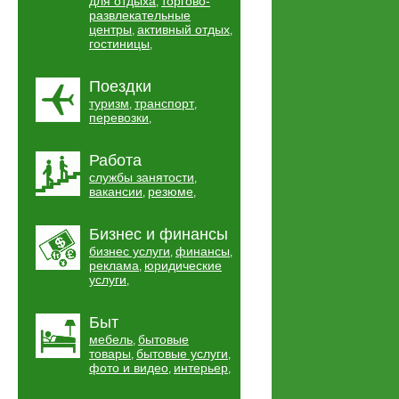
для отдыха
торгово-
,
развлекательные
центры
активный отдых
,
,
гостиницы
,
Поездки
туризм
транспорт
,
,
перевозки
,
Работа
службы занятости
,
вакансии
резюме
,
,
Бизнес и финансы
бизнес услуги
финансы
,
,
реклама
юридические
,
услуги
,
Быт
мебель
бытовые
,
товары
бытовые услуги
,
,
фото и видео
интерьер
,
,