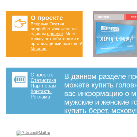
О проекте
Карта скидок!
лет
Впервые Осетия
подробно изложена на
едином
проекте
. Мост
между потребителями и
организациями возведен!
Мнение
.
О проекте
В данном разделе пр
Статистика
можете купить голов
Партнерам
Контакты
вас информацию о ма
Реклама
мужские и женские г
купить берет, мехов
нашем сайте предста
приобрести качестве
на правах рекламы