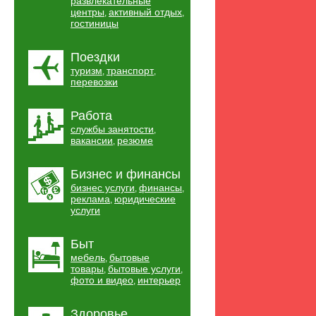
развлекательные
центры
активный отдых
,
,
гостиницы
Поездки
туризм
транспорт
,
,
перевозки
Работа
службы занятости
,
вакансии
резюме
,
Бизнес и финансы
бизнес услуги
финансы
,
,
реклама
юридические
,
услуги
Быт
мебель
бытовые
,
товары
бытовые услуги
,
,
фото и видео
интерьер
,
Здоровье