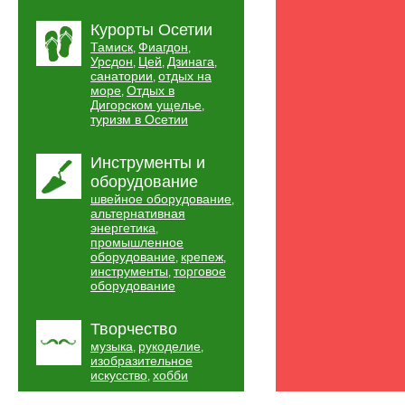
Курорты Осетии
Тамиск
Фиагдон
,
,
Урсдон
Цей
Дзинага
,
,
,
санатории
отдых на
,
море
Отдых в
,
Дигорском ущелье
,
туризм в Осетии
Инструменты и
оборудование
швейное оборудование
,
альтернативная
энергетика
,
промышленное
оборудование
крепеж
,
,
инструменты
торговое
,
оборудование
Творчество
музыка
рукоделие
,
,
изобразительное
искусство
хобби
,