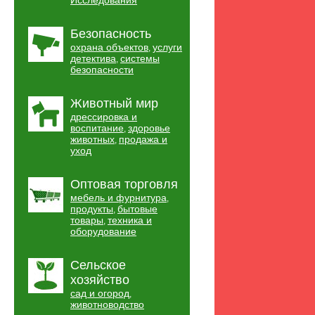
Исследования
Безопасность
охрана объектов
услуги
,
детектива
системы
,
безопасности
Животный мир
дрессировка и
воспитание
здоровье
,
животных
продажа и
,
уход
Оптовая торговля
мебель и фурнитура
,
продукты
бытовые
,
товары
техника и
,
оборудование
Сельское
хозяйство
сад и огород
,
животноводство