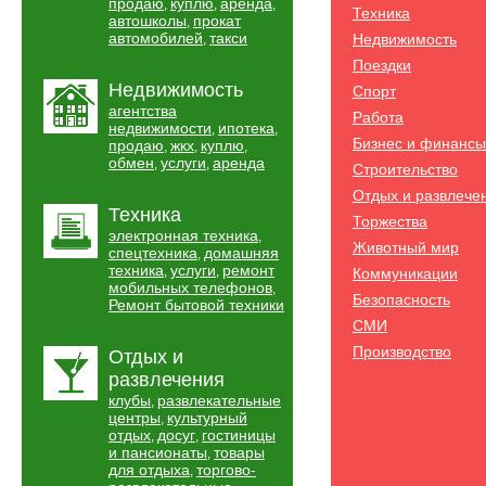
продаю
куплю
аренда
,
,
,
Техника
автошколы
прокат
,
автомобилей
такси
Недвижимость
,
Поездки
Недвижимость
Спорт
агентства
Работа
недвижимости
ипотека
,
,
Бизнес и финансы
продаю
жкх
куплю
,
,
,
обмен
услуги
аренда
,
,
Строительство
Отдых и развлече
Техника
Торжества
электронная техника
,
Животный мир
спецтехника
домашняя
,
техника
услуги
ремонт
,
,
Коммуникации
мобильных телефонов
,
Безопасность
Ремонт бытовой техники
СМИ
Производство
Отдых и
развлечения
клубы
развлекательные
,
центры
культурный
,
отдых
досуг
гостиницы
,
,
и пансионаты
товары
,
для отдыха
торгово-
,