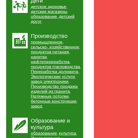
Дети
детское здоровье
,
детские магазины
,
образование
детский
,
досуг
Производство
промышленное
,
сельско- хозяйственное
,
продуктов питания
,
напитки
,
нефтепереработка
,
продуктов пчеловодства
,
Переработка доломита
,
Экологические услуги
,
завод электроники
,
Производство продажа
изделий из гранита
,
Натяжные потолки
,
бетонные конструкции
,
завод
Образование и
культура
образование
культура
,
,