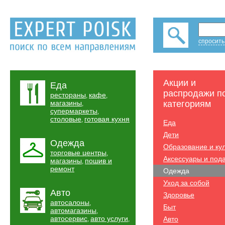
спросить
Акции и
Еда
распродажи п
рестораны
кафе
,
,
магазины
категориям
,
супермаркеты
,
столовые
готовая кухня
,
Еда
Дети
Одежда
Образование и ку
торговые центры
,
Аксессуары и под
магазины
пошив и
,
ремонт
Одежда
Уход за собой
Авто
Здоровье
автосалоны
,
Быт
автомагазины
,
автосервис
авто услуги
Авто
,
,