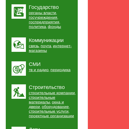
Государство
органы власти
,
госучреждения
,
госпредприятия
,
политика
фонды
,
Коммуникации
связь
почта
интернет-
,
,
магазины
СМИ
тв и радио
периодика
,
Строительство
строительные компании
,
строительные
материалы
окна и
,
двери
оборудование
,
,
строительные услуги
,
проектные организации