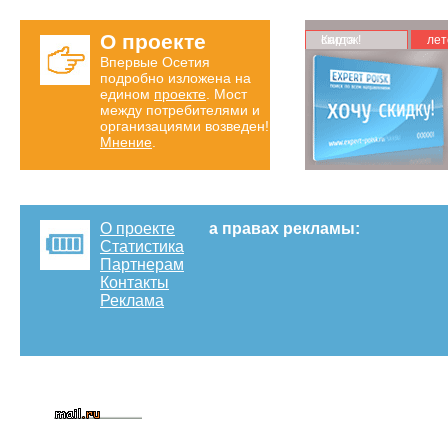
О проекте
Карта скидок!
лет
Впервые Осетия
подробно изложена на
едином
проекте
. Мост
между потребителями и
организациями возведен!
Мнение
.
О проекте
а правах рекламы:
Статистика
Партнерам
Контакты
Реклама