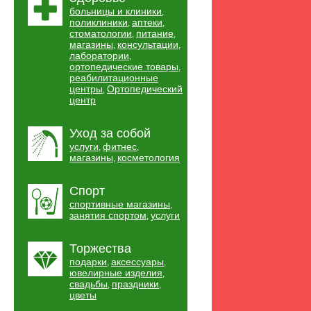
больницы и клиники
,
поликлиники
аптеки
,
,
стоматологии
питание
,
,
магазины
консультации
,
,
лаборатории
,
ортопедические товары
,
реабилитационные
центры
Ортопедический
,
центр
Уход за собой
услуги
фитнес
,
,
магазины
косметология
,
Спорт
спортивные магазины
,
занятия спортом
услуги
,
Торжества
подарки
аксессуары
,
,
ювелирные изделия
,
свадьбы
праздники
,
,
цветы