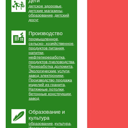
Дети
детское здоровье
,
детские магазины
,
образование
детский
,
досуг
Производство
промышленное
,
сельско- хозяйственное
,
продуктов питания
,
напитки
,
нефтепереработка
,
продуктов пчеловодства
,
Переработка доломита
,
Экологические услуги
,
завод электроники
,
Производство продажа
изделий из гранита
,
Натяжные потолки
,
бетонные конструкции
,
завод
Образование и
культура
образование
культура
,
,