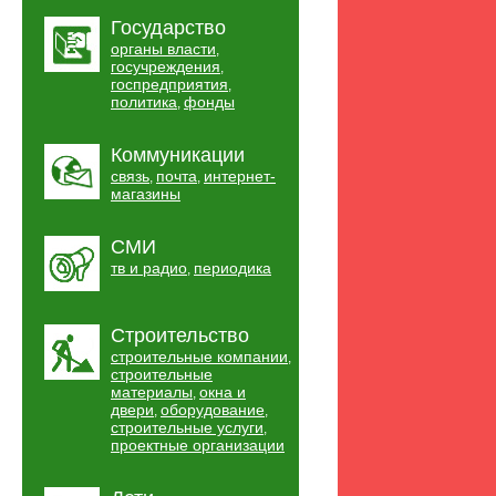
Государство
органы власти
,
госучреждения
,
госпредприятия
,
политика
фонды
,
Коммуникации
связь
почта
интернет-
,
,
магазины
СМИ
тв и радио
периодика
,
Строительство
строительные компании
,
строительные
материалы
окна и
,
двери
оборудование
,
,
строительные услуги
,
проектные организации