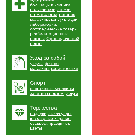
больницы и клиники
,
поликлиники
аптеки
,
,
стоматологии
питание
,
,
магазины
консультации
,
,
лаборатории
,
ортопедические товары
,
реабилитационные
центры
Ортопедический
,
центр
Уход за собой
услуги
фитнес
,
,
магазины
косметология
,
Спорт
спортивные магазины
,
занятия спортом
услуги
,
Торжества
подарки
аксессуары
,
,
ювелирные изделия
,
свадьбы
праздники
,
,
цветы