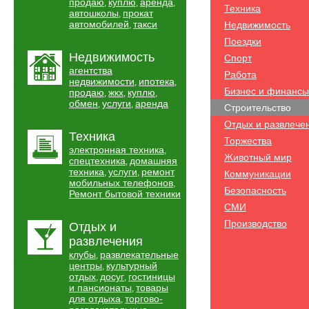
продаю
куплю
аренда
,
,
,
Техника
автошколы
прокат
,
автомобилей
такси
Недвижимость
,
Поездки
Недвижимость
Спорт
агентства
Работа
недвижимости
ипотека
,
,
Бизнес и финансы
продаю
жкх
куплю
,
,
,
обмен
услуги
аренда
,
,
Строительство
Отдых и развлече
Техника
Торжества
электронная техника
,
Животный мир
спецтехника
домашняя
,
техника
услуги
ремонт
,
,
Коммуникации
мобильных телефонов
,
Безопасность
Ремонт бытовой техники
СМИ
Производство
Отдых и
развлечения
клубы
развлекательные
,
центры
культурный
,
отдых
досуг
гостиницы
,
,
и пансионаты
товары
,
для отдыха
торгово-
,