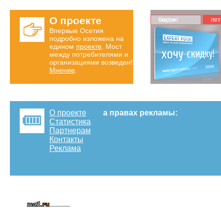
О проекте
Карта скидок!
лет
Впервые Осетия
подробно изложена на
едином
проекте
. Мост
между потребителями и
организациями возведен!
Мнение
.
О проекте
а правах рекламы:
Статистика
Партнерам
Контакты
Реклама