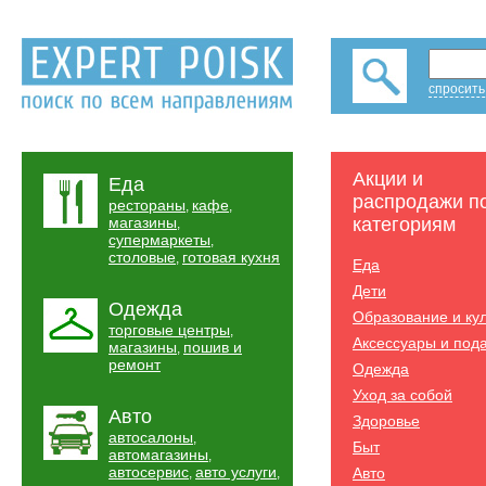
спросить
Акции и
Еда
распродажи п
рестораны
кафе
,
,
магазины
категориям
,
супермаркеты
,
столовые
готовая кухня
,
Еда
Дети
Одежда
Образование и ку
торговые центры
,
Аксессуары и под
магазины
пошив и
,
ремонт
Одежда
Уход за собой
Авто
Здоровье
автосалоны
,
Быт
автомагазины
,
автосервис
авто услуги
Авто
,
,