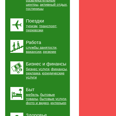
развлекательные
центры
активный отдых
,
,
гостиницы
Поездки
туризм
транспорт
,
,
перевозки
Работа
службы занятости
,
вакансии
резюме
,
Бизнес и финансы
бизнес услуги
финансы
,
,
реклама
юридические
,
услуги
Быт
мебель
бытовые
,
товары
бытовые услуги
,
,
фото и видео
интерьер
,
Здоровье