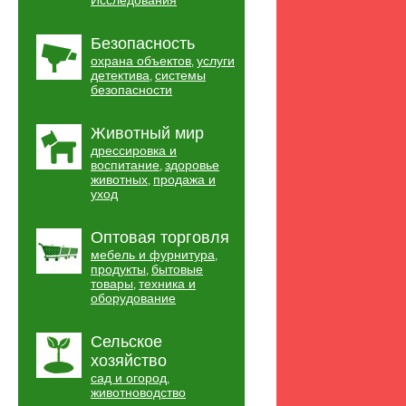
Исследования
Безопасность
охрана объектов
услуги
,
детектива
системы
,
безопасности
Животный мир
дрессировка и
воспитание
здоровье
,
животных
продажа и
,
уход
Оптовая торговля
мебель и фурнитура
,
продукты
бытовые
,
товары
техника и
,
оборудование
Сельское
хозяйство
сад и огород
,
животноводство