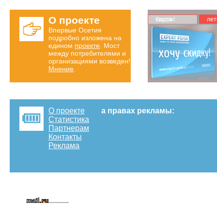
О проекте
Карта скидок!
лет
Впервые Осетия
подробно изложена на
едином
проекте
. Мост
между потребителями и
организациями возведен!
Мнение
.
О проекте
а правах рекламы:
Статистика
Партнерам
Контакты
Реклама