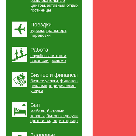
развлекательные
центры
активный отдых
,
,
гостиницы
Поездки
туризм
транспорт
,
,
перевозки
Работа
службы занятости
,
вакансии
резюме
,
Бизнес и финансы
бизнес услуги
финансы
,
,
реклама
юридические
,
услуги
Быт
мебель
бытовые
,
товары
бытовые услуги
,
,
фото и видео
интерьер
,
Здоровье