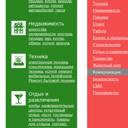
продаю
куплю
аренда
,
,
,
Техника
автошколы
прокат
,
автомобилей
такси
Недвижимость
,
Поездки
Недвижимость
Спорт
агентства
Работа
недвижимости
ипотека
,
,
Бизнес и финансы
продаю
жкх
куплю
,
,
,
обмен
услуги
аренда
,
,
Строительство
Отдых и развлече
Техника
Торжества
электронная техника
,
Животный мир
спецтехника
домашняя
,
техника
услуги
ремонт
,
,
Коммуникации
мобильных телефонов
,
Безопасность
Ремонт бытовой техники
СМИ
Производство
Отдых и
развлечения
клубы
развлекательные
,
центры
культурный
,
отдых
досуг
гостиницы
,
,
и пансионаты
товары
,
для отдыха
торгово-
,