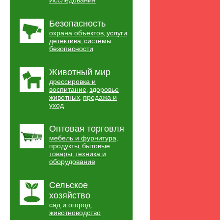
Исследования
Безопасность
охрана объектов
услуги
,
детектива
системы
,
безопасности
Животный мир
дрессировка и
воспитание
здоровье
,
животных
продажа и
,
уход
Оптовая торговля
мебель и фурнитура
,
продукты
бытовые
,
товары
техника и
,
оборудование
Сельское
хозяйство
сад и огород
,
животноводство