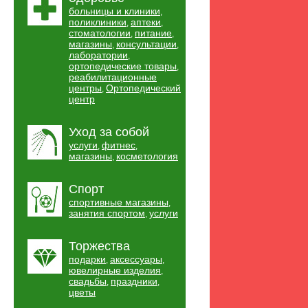
больницы и клиники
,
поликлиники
аптеки
,
,
стоматологии
питание
,
,
магазины
консультации
,
,
лаборатории
,
ортопедические товары
,
реабилитационные
центры
Ортопедический
,
центр
Уход за собой
услуги
фитнес
,
,
магазины
косметология
,
Спорт
спортивные магазины
,
занятия спортом
услуги
,
Торжества
подарки
аксессуары
,
,
ювелирные изделия
,
свадьбы
праздники
,
,
цветы