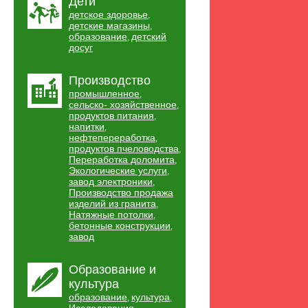
Дети
детское здоровье
,
детские магазины
,
образование
детский
,
досуг
Производство
промышленное
,
сельско- хозяйственное
,
продуктов питания
,
напитки
,
нефтепереработка
,
продуктов пчеловодства
,
Переработка доломита
,
Экологические услуги
,
завод электроники
,
Производство продажа
изделий из гранита
,
Натяжные потолки
,
бетонные конструкции
,
завод
Образование и
культура
образование
культура
,
,