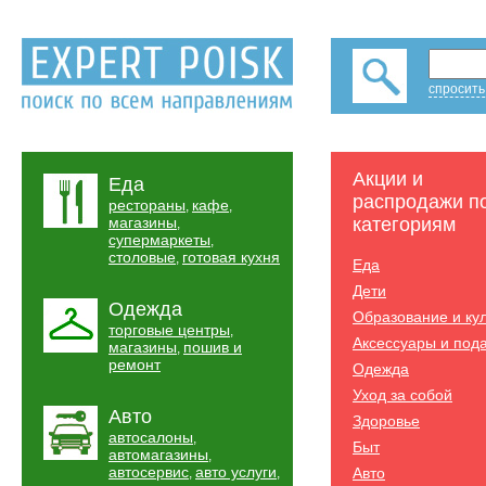
спросить
Акции и
Еда
распродажи п
рестораны
кафе
,
,
магазины
категориям
,
супермаркеты
,
столовые
готовая кухня
,
Еда
Дети
Одежда
Образование и ку
торговые центры
,
Аксессуары и под
магазины
пошив и
,
ремонт
Одежда
Уход за собой
Авто
Здоровье
автосалоны
,
Быт
автомагазины
,
автосервис
авто услуги
Авто
,
,