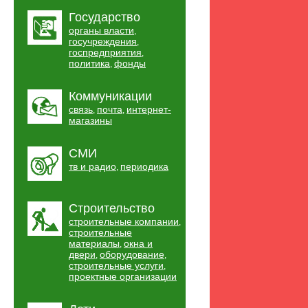
Государство
органы власти
,
госучреждения
,
госпредприятия
,
политика
фонды
,
Коммуникации
связь
почта
интернет-
,
,
магазины
СМИ
тв и радио
периодика
,
Строительство
строительные компании
,
строительные
материалы
окна и
,
двери
оборудование
,
,
строительные услуги
,
проектные организации