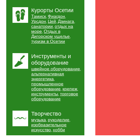
Курорты Осетии
Тамиск
Фиагдон
,
,
Урсдон
Цей
Дзинага
,
,
,
санатории
отдых на
,
море
Отдых в
,
Дигорском ущелье
,
туризм в Осетии
Инструменты и
оборудование
швейное оборудование
,
альтернативная
энергетика
,
промышленное
оборудование
крепеж
,
,
инструменты
торговое
,
оборудование
Творчество
музыка
рукоделие
,
,
изобразительное
искусство
хобби
,