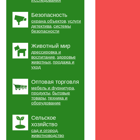
Исследования
Безопасность
охрана объектов
услуги
,
детектива
системы
,
безопасности
Животный мир
дрессировка и
воспитание
здоровье
,
животных
продажа и
,
уход
Оптовая торговля
мебель и фурнитура
,
продукты
бытовые
,
товары
техника и
,
оборудование
Сельское
хозяйство
сад и огород
,
животноводство