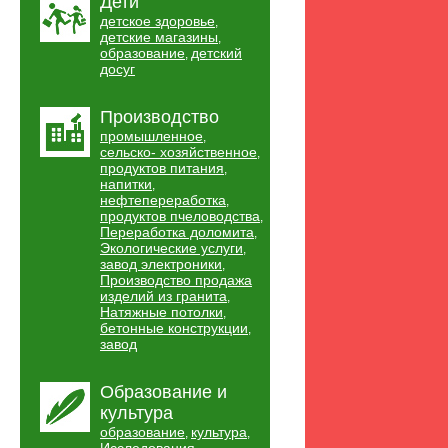
Дети
детское здоровье
,
детские магазины
,
образование
детский
,
досуг
Производство
промышленное
,
сельско- хозяйственное
,
продуктов питания
,
напитки
,
нефтепереработка
,
продуктов пчеловодства
,
Переработка доломита
,
Экологические услуги
,
завод электроники
,
Производство продажа
изделий из гранита
,
Натяжные потолки
,
бетонные конструкции
,
завод
Образование и
культура
образование
культура
,
,