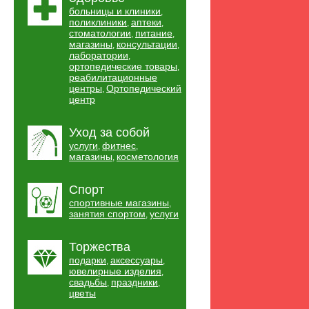
больницы и клиники
,
поликлиники
аптеки
,
,
стоматологии
питание
,
,
магазины
консультации
,
,
лаборатории
,
ортопедические товары
,
реабилитационные
центры
Ортопедический
,
центр
Уход за собой
услуги
фитнес
,
,
магазины
косметология
,
Спорт
спортивные магазины
,
занятия спортом
услуги
,
Торжества
подарки
аксессуары
,
,
ювелирные изделия
,
свадьбы
праздники
,
,
цветы