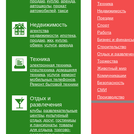
продаю
куплю
аренда
,
,
,
Техника
автошколы
прокат
,
автомобилей
такси
Недвижимость
,
Поездки
Недвижимость
Спорт
агентства
Работа
недвижимости
ипотека
,
,
Бизнес и финансы
продаю
жкх
куплю
,
,
,
обмен
услуги
аренда
,
,
Строительство
Отдых и развлече
Техника
Торжества
электронная техника
,
Животный мир
спецтехника
домашняя
,
техника
услуги
ремонт
,
,
Коммуникации
мобильных телефонов
,
Безопасность
Ремонт бытовой техники
СМИ
Производство
Отдых и
развлечения
клубы
развлекательные
,
центры
культурный
,
отдых
досуг
гостиницы
,
,
и пансионаты
товары
,
для отдыха
торгово-
,