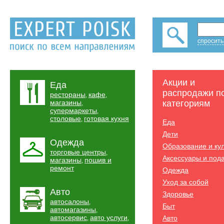
спросить
Акции и
Еда
распродажи п
рестораны
кафе
,
,
магазины
категориям
,
супермаркеты
,
столовые
готовая кухня
,
Еда
Дети
Одежда
Образование и ку
торговые центры
,
Аксессуары и под
магазины
пошив и
,
ремонт
Одежда
Уход за собой
Авто
Здоровье
автосалоны
,
Быт
автомагазины
,
автосервис
авто услуги
Авто
,
,