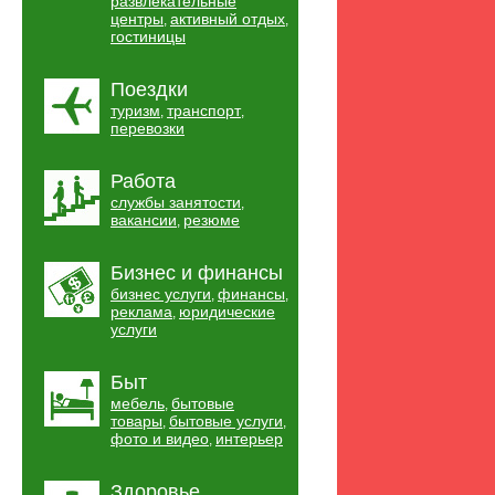
развлекательные
центры
активный отдых
,
,
гостиницы
Поездки
туризм
транспорт
,
,
перевозки
Работа
службы занятости
,
вакансии
резюме
,
Бизнес и финансы
бизнес услуги
финансы
,
,
реклама
юридические
,
услуги
Быт
мебель
бытовые
,
товары
бытовые услуги
,
,
фото и видео
интерьер
,
Здоровье