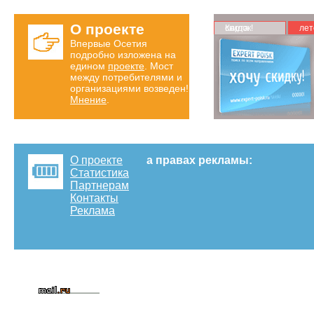
О проекте
Карта скидок!
лет
Впервые Осетия
подробно изложена на
едином
проекте
. Мост
между потребителями и
организациями возведен!
Мнение
.
О проекте
а правах рекламы:
Статистика
Партнерам
Контакты
Реклама