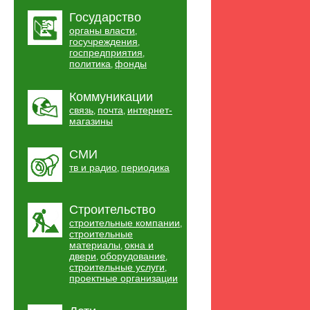
Государство
органы власти
,
госучреждения
,
госпредприятия
,
политика
фонды
,
Коммуникации
связь
почта
интернет-
,
,
магазины
СМИ
тв и радио
периодика
,
Строительство
строительные компании
,
строительные
материалы
окна и
,
двери
оборудование
,
,
строительные услуги
,
проектные организации