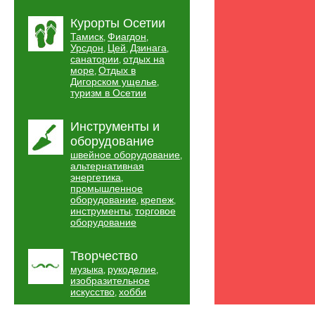
Курорты Осетии
Тамиск
Фиагдон
,
,
Урсдон
Цей
Дзинага
,
,
,
санатории
отдых на
,
море
Отдых в
,
Дигорском ущелье
,
туризм в Осетии
Инструменты и
оборудование
швейное оборудование
,
альтернативная
энергетика
,
промышленное
оборудование
крепеж
,
,
инструменты
торговое
,
оборудование
Творчество
музыка
рукоделие
,
,
изобразительное
искусство
хобби
,