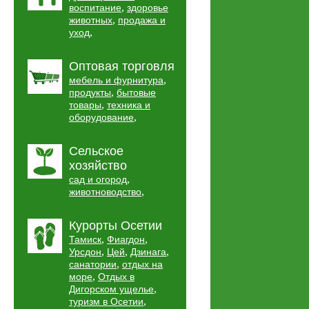
,
воспитание
здоровье
,
животных
продажа и
,
уход
Оптовая торговля
,
мебель и фурнитура
,
продукты
бытовые
,
товары
техника и
,
оборудование
Сельское
хозяйство
,
сад и огород
,
животноводство
Курорты Осетии
,
,
Тамиск
Фиагдон
,
,
,
Урсдон
Цей
Дзинага
,
санатории
отдых на
,
море
Отдых в
,
Дигорском ущелье
,
туризм в Осетии