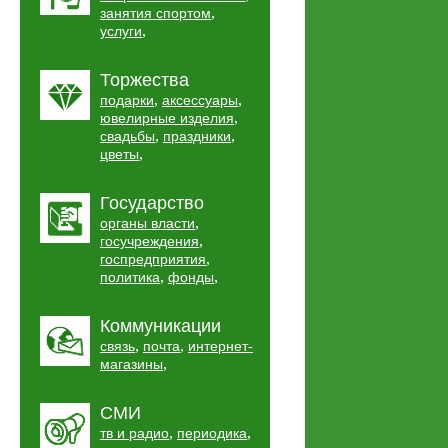
,
занятия спортом
,
услуги
Торжества
,
,
подарки
аксессуары
,
ювелирные изделия
,
,
свадьбы
праздники
,
цветы
Государство
,
органы власти
,
госучреждения
,
госпредприятия
,
,
политика
фонды
Коммуникации
,
,
связь
почта
интернет-
,
магазины
СМИ
,
,
тв и радио
периодика