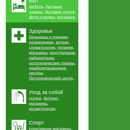
Быт
,
мебель
бытовые
,
,
товары
бытовые услуги
,
,
фото и видео
интерьер
Здоровье
,
больницы и клиники
,
,
поликлиники
аптеки
,
,
стоматологии
питание
,
,
магазины
консультации
,
лаборатории
,
ортопедические товары
реабилитационные
,
центры
,
Ортопедический центр
Уход за собой
,
,
услуги
фитнес
,
магазины
,
косметология
Спорт
,
спортивные магазины