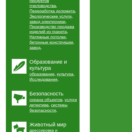
продуктов
,
пчеловодства
,
Переработка доломита
,
Экологические услуги
,
завод электроники
Производство продажа
,
изделий из гранита
,
Натяжные потолки
,
бетонные конструкции
,
завод
Образование и
культура
,
,
образование
культура
,
Исследования
Безопасность
,
охрана объектов
услуги
,
детектива
системы
,
безопасности
Животный мир
дрессировка и