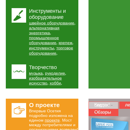
Инструменты и
оборудование
,
швейное оборудование
альтернативная
,
энергетика
промышленное
,
,
оборудование
крепеж
,
инструменты
торговое
,
оборудование
Творчество
,
,
музыка
рукоделие
изобразительное
,
,
искусство
хобби
О проекте
Карта скидок!
ле
Впервые Осетия
Обзоры
подробно изложена на
едином
проекте
. Мост
между потребителями и
организациями возведен!