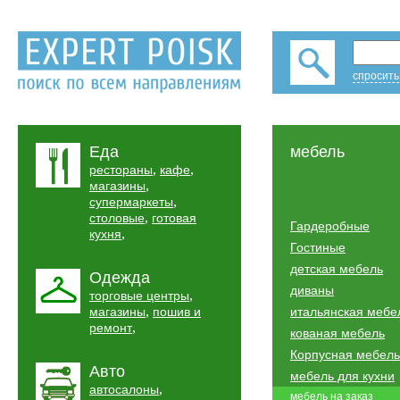
спросить
Еда
мебель
,
,
рестораны
кафе
,
магазины
,
супермаркеты
,
столовые
готовая
Гардеробные
,
кухня
Гостиные
детская мебель
Одежда
диваны
,
торговые центры
,
магазины
пошив и
итальянская мебе
,
ремонт
кованая мебель
Корпусная мебель
Авто
мебель для кухни
,
автосалоны
мебель на заказ