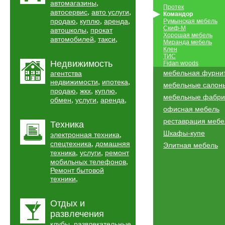
,
автомагазины
Протек
,
,
автосервис
авто услуги
Командор
,
,
,
продаю
куплю
аренда
Румынская мебель
Скиф-М
,
автошколы
прокат
Хорошая мебель
,
,
автомобилей
такси
Миранда мебель
Клен
ТИС
Недвижимость
Fidan woods
мебельная фурни
агентства
,
,
недвижимости
ипотека
мебельные салон
,
,
,
продаю
жкх
куплю
мебельные фабри
,
,
,
обмен
услуги
аренда
офисная мебель
реставрация мебе
Техника
Шкафы-купе
,
электронная техника
,
спецтехника
домашняя
Элитная мебель
,
,
техника
услуги
ремонт
,
мобильных телефонов
Ремонт бытовой
,
техники
Отдых и
развлечения
,
клубы
развлекательные