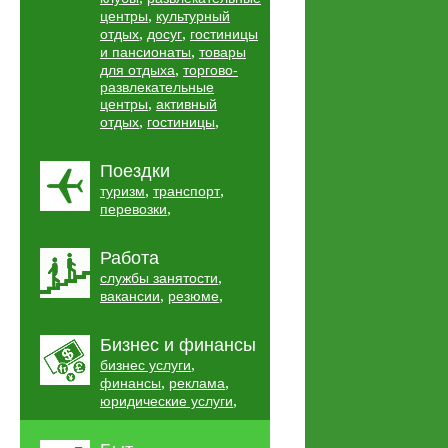
,
центры
культурный
,
,
отдых
досуг
гостиницы
,
и пансионаты
товары
,
для отдыха
торгово-
развлекательные
,
центры
активный
,
,
отдых
гостиницы
Поездки
,
,
туризм
транспорт
,
перевозки
Работа
,
службы занятости
,
,
вакансии
резюме
Бизнес и финансы
,
бизнес услуги
,
,
финансы
реклама
,
юридические услуги