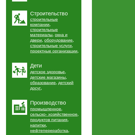
Строительство
строительные
,
компании
строительные
,
материалы
окна и
,
,
двери
оборудование
,
строительные услуги
,
проектные организации
Дети
,
детское здоровье
,
детские магазины
,
образование
детский
,
досуг
Производство
,
промышленное
,
сельско- хозяйственное
,
продуктов питания
,
напитки
,
нефтепереработка