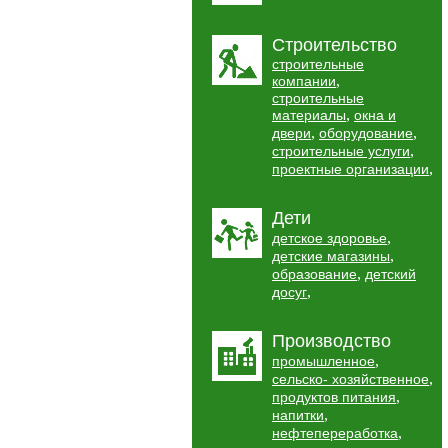
Строительство
строительные
,
компании
строительные
,
материалы
окна и
,
,
двери
оборудование
,
строительные услуги
,
проектные организации
Дети
,
детское здоровье
,
детские магазины
,
образование
детский
,
досуг
Производство
,
промышленное
,
сельско- хозяйственное
,
продуктов питания
,
напитки
,
нефтепереработка