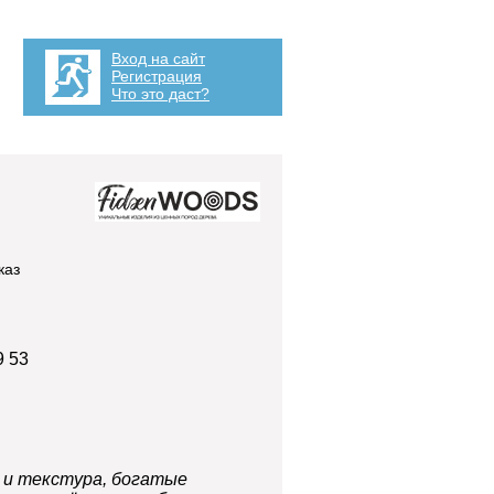
Вход на сайт
Регистрация
Что это даст?
каз
9 53
 и текстура, богатые