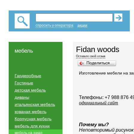
спросить у оператора
акции
Fidan woods
мебель
Оставьте свой отзыв
Поделиться…
Изготовление мебели на за
Гардеробные
Гостиные
детская мебель
диваны
Телефоны: +7 988 876 4
официальный сайт
итальянская мебель
кованая мебель
Корпусная мебель
Почему мы?
мебель для кухни
Неповторимый рисунок
мебель на заказ