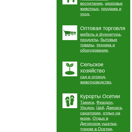
,
воспитание
здоровье
,
животных
продажа и
,
уход
Оптовая торговля
,
мебель и фурнитура
,
продукты
бытовые
,
товары
техника и
,
оборудование
Сельское
хозяйство
,
сад и огород
,
животноводство
Курорты Осетии
,
,
Тамиск
Фиагдон
,
,
,
Урсдон
Цей
Дзинага
,
санатории
отдых на
,
море
Отдых в
,
Дигорском ущелье
,
туризм в Осетии