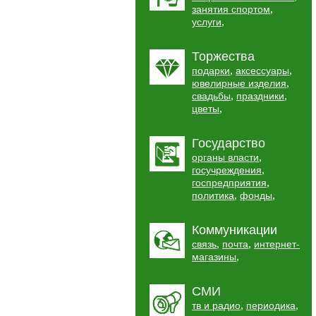
,
занятия спортом
,
услуги
Торжества
,
,
подарки
аксессуары
,
ювелирные изделия
,
,
свадьбы
праздники
,
цветы
Государство
,
органы власти
,
госучреждения
,
госпредприятия
,
,
политика
фонды
Коммуникации
,
,
связь
почта
интернет-
,
магазины
СМИ
,
,
тв и радио
периодика