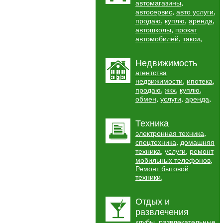
,
автомагазины
,
,
автосервис
авто услуги
,
,
,
продаю
куплю
аренда
,
автошколы
прокат
,
,
автомобилей
такси
Недвижимость
агентства
,
,
недвижимости
ипотека
,
,
,
продаю
жкх
куплю
,
,
,
обмен
услуги
аренда
Техника
,
электронная техника
,
спецтехника
домашняя
,
,
техника
услуги
ремонт
,
мобильных телефонов
Ремонт бытовой
,
техники
Отдых и
развлечения
,
клубы
развлекательные