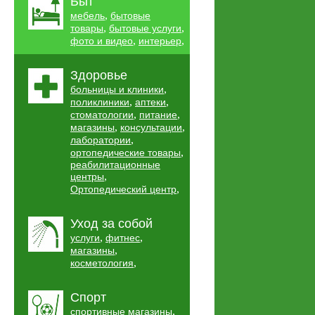
Быт
,
мебель
бытовые
,
,
товары
бытовые услуги
,
,
фото и видео
интерьер
Здоровье
,
больницы и клиники
,
,
поликлиники
аптеки
,
,
стоматологии
питание
,
,
магазины
консультации
,
лаборатории
,
ортопедические товары
реабилитационные
,
центры
,
Ортопедический центр
Уход за собой
,
,
услуги
фитнес
,
магазины
,
косметология
Спорт
,
спортивные магазины