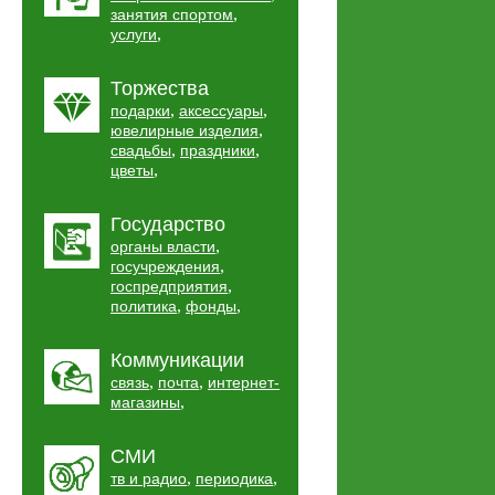
,
занятия спортом
,
услуги
Торжества
,
,
подарки
аксессуары
,
ювелирные изделия
,
,
свадьбы
праздники
,
цветы
Государство
,
органы власти
,
госучреждения
,
госпредприятия
,
,
политика
фонды
Коммуникации
,
,
связь
почта
интернет-
,
магазины
СМИ
,
,
тв и радио
периодика