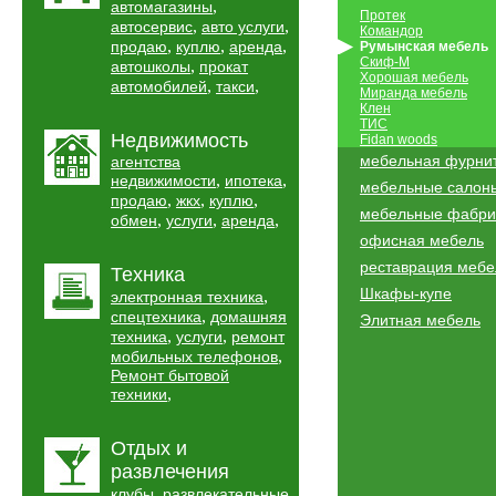
,
автомагазины
Протек
,
,
автосервис
авто услуги
Командор
,
,
,
продаю
куплю
аренда
Румынская мебель
Скиф-М
,
автошколы
прокат
Хорошая мебель
,
,
автомобилей
такси
Миранда мебель
Клен
ТИС
Недвижимость
Fidan woods
мебельная фурни
агентства
,
,
недвижимости
ипотека
мебельные салон
,
,
,
продаю
жкх
куплю
мебельные фабри
,
,
,
обмен
услуги
аренда
офисная мебель
реставрация мебе
Техника
Шкафы-купе
,
электронная техника
,
спецтехника
домашняя
Элитная мебель
,
,
техника
услуги
ремонт
,
мобильных телефонов
Ремонт бытовой
,
техники
Отдых и
развлечения
,
клубы
развлекательные