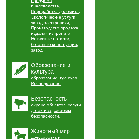
продуктов
,
пчеловодства
,
Переработка доломита
,
Экологические услуги
,
завод электроники
Производство продажа
,
изделий из гранита
,
Натяжные потолки
,
бетонные конструкции
,
завод
Образование и
культура
,
,
образование
культура
,
Исследования
Безопасность
,
охрана объектов
услуги
,
детектива
системы
,
безопасности
Животный мир
дрессировка и