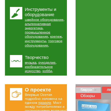
Инструменты и
оборудование
,
швейное оборудование
альтернативная
,
энергетика
промышленное
,
,
оборудование
крепеж
,
инструменты
торговое
,
оборудование
Творчество
,
,
музыка
рукоделие
изобразительное
,
,
искусство
хобби
О проекте
Карта скидок!
ле
Впервые Осетия
Обзоры
подробно изложена на
едином
проекте
. Мост
между потребителями и
организациями возведен!