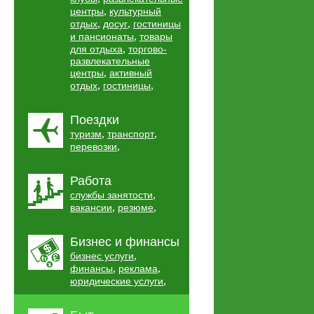
,
центры
культурный
,
,
отдых
досуг
гостиницы
,
и пансионаты
товары
,
для отдыха
торгово-
развлекательные
,
центры
активный
,
,
отдых
гостиницы
Поездки
,
,
туризм
транспорт
,
перевозки
Работа
,
службы занятости
,
,
вакансии
резюме
Бизнес и финансы
,
бизнес услуги
,
,
финансы
реклама
,
юридические услуги