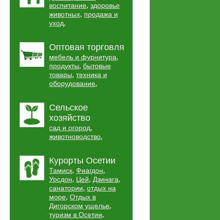
,
воспитание
здоровье
,
животных
продажа и
,
уход
Оптовая торговля
,
мебель и фурнитура
,
продукты
бытовые
,
товары
техника и
,
оборудование
Сельское
хозяйство
,
сад и огород
,
животноводство
Курорты Осетии
,
,
Тамиск
Фиагдон
,
,
,
Урсдон
Цей
Дзинага
,
санатории
отдых на
,
море
Отдых в
,
Дигорском ущелье
,
туризм в Осетии