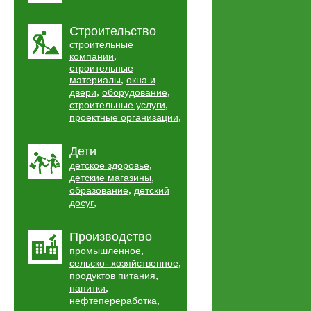
Строительство
строительные
,
компании
строительные
,
материалы
окна и
,
,
двери
оборудование
,
строительные услуги
,
проектные организации
Дети
,
детское здоровье
,
детские магазины
,
образование
детский
,
досуг
Производство
,
промышленное
,
сельско- хозяйственное
,
продуктов питания
,
напитки
,
нефтепереработка