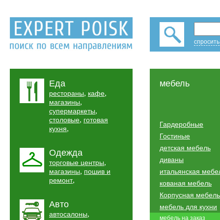
спросить
Еда
мебель
,
,
рестораны
кафе
,
магазины
,
супермаркеты
,
столовые
готовая
Гардеробные
,
кухня
Гостиные
детская мебель
Одежда
диваны
,
торговые центры
,
магазины
пошив и
итальянская мебе
,
ремонт
кованая мебель
Корпусная мебель
Авто
мебель для кухни
,
автосалоны
мебель на заказ