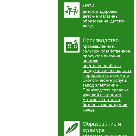
Дети
детское здоровье
,
детские магазины
,
образование
детский
,
досуг
,
Производство
промышленное
,
сельско- хозяйственное
,
продуктов питания
,
напитки
,
нефтепереработка
,
продуктов пчеловодства
,
Переработка доломита
,
Экологические услуги
,
завод электроники
,
Производство продажа
изделий из гранита
,
Натяжные потолки
,
бетонные конструкции
,
завод
,
Образование и
культура