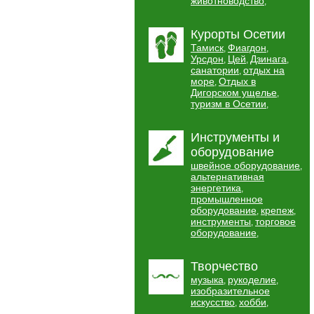
животноводство
,
Курорты Осетии
Тамиск
Фиагдон
,
,
Урсдон
Цей
Дзинага
,
,
,
санатории
отдых на
,
море
Отдых в
,
Дигорском ущелье
,
туризм в Осетии
,
Инструменты и
оборудование
швейное оборудование
,
альтернативная
энергетика
,
промышленное
оборудование
крепеж
,
,
инструменты
торговое
,
оборудование
,
Творчество
музыка
рукоделие
,
,
изобразительное
искусство
хобби
,
,