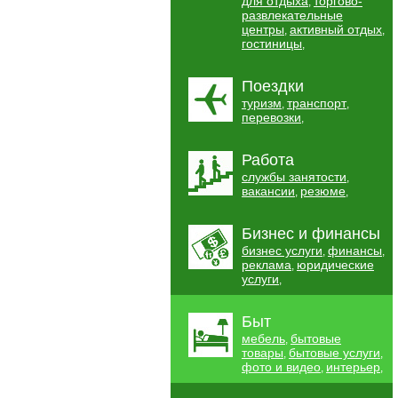
для отдыха
торгово-
,
развлекательные
центры
активный отдых
,
,
гостиницы
,
Поездки
туризм
транспорт
,
,
перевозки
,
Работа
службы занятости
,
вакансии
резюме
,
,
Бизнес и финансы
бизнес услуги
финансы
,
,
реклама
юридические
,
услуги
,
Быт
мебель
бытовые
,
товары
бытовые услуги
,
,
фото и видео
интерьер
,
,