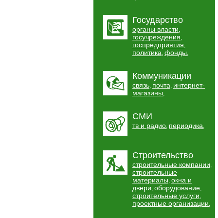
Государство
органы власти
,
госучреждения
,
госпредприятия
,
политика
фонды
,
,
Коммуникации
связь
почта
интернет-
,
,
магазины
,
СМИ
тв и радио
периодика
,
,
Строительство
строительные компании
,
строительные
материалы
окна и
,
двери
оборудование
,
,
строительные услуги
,
проектные организации
,