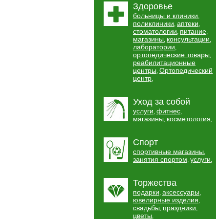
Здоровье
больницы и клиники
,
поликлиники
аптеки
,
,
стоматологии
питание
,
,
магазины
консультации
,
,
лаборатории
,
ортопедические товары
,
реабилитационные
центры
Ортопедический
,
центр
,
Уход за собой
услуги
фитнес
,
,
магазины
косметология
,
,
Спорт
спортивные магазины
,
занятия спортом
услуги
,
,
Торжества
подарки
аксессуары
,
,
ювелирные изделия
,
свадьбы
праздники
,
,
цветы
,