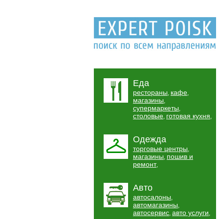
Еда
рестораны
кафе
,
,
магазины
,
супермаркеты
,
столовые
готовая кухня
,
,
Одежда
торговые центры
,
магазины
пошив и
,
ремонт
,
Авто
автосалоны
,
автомагазины
,
автосервис
авто услуги
,
,