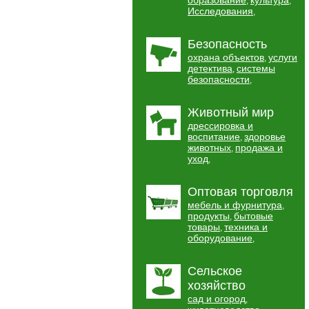
образование
культура
,
,
Исследования
,
Безопасность
охрана объектов
услуги
,
детектива
системы
,
безопасности
,
Животный мир
дрессировка и
воспитание
здоровье
,
животных
продажа и
,
уход
,
Оптовая торговля
мебель и фурнитура
,
продукты
бытовые
,
товары
техника и
,
оборудование
,
Сельское
хозяйство
сад и огород
,