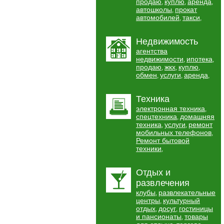
продаю
куплю
аренда
,
,
,
автошколы
прокат
,
автомобилей
такси
,
,
Недвижимость
агентства
недвижимости
ипотека
,
,
продаю
жкх
куплю
,
,
,
обмен
услуги
аренда
,
,
,
Техника
электронная техника
,
спецтехника
домашняя
,
техника
услуги
ремонт
,
,
мобильных телефонов
,
Ремонт бытовой
техники
,
Отдых и
развлечения
клубы
развлекательные
,
центры
культурный
,
отдых
досуг
гостиницы
,
,
и пансионаты
товары
,