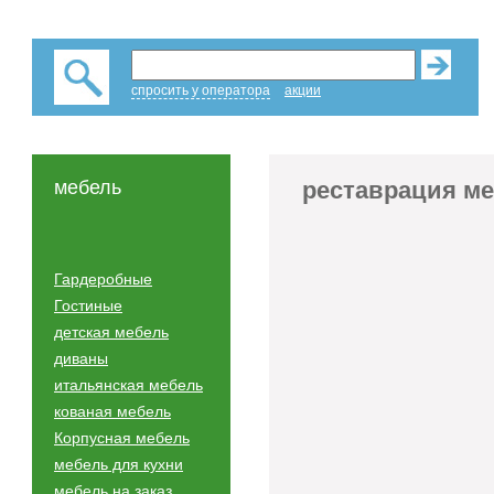
спросить у оператора
акции
мебель
реставрация м
Гардеробные
Гостиные
детская мебель
диваны
итальянская мебель
кованая мебель
Корпусная мебель
мебель для кухни
мебель на заказ