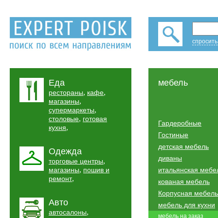
спросить
Еда
мебель
,
,
рестораны
кафе
,
магазины
,
супермаркеты
,
столовые
готовая
Гардеробные
,
кухня
Гостиные
детская мебель
Одежда
диваны
,
торговые центры
,
магазины
пошив и
итальянская мебе
,
ремонт
кованая мебель
Корпусная мебель
Авто
мебель для кухни
,
автосалоны
мебель на заказ