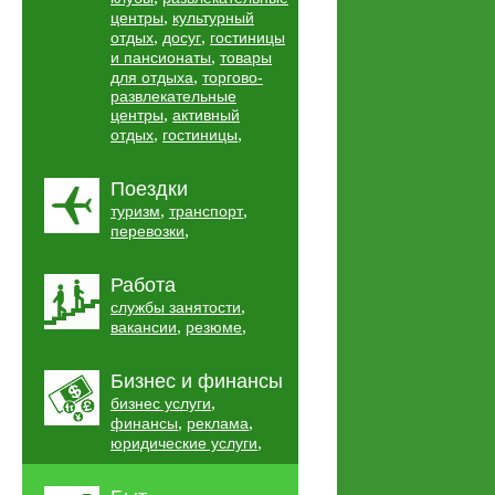
,
центры
культурный
,
,
отдых
досуг
гостиницы
,
и пансионаты
товары
,
для отдыха
торгово-
развлекательные
,
центры
активный
,
,
отдых
гостиницы
Поездки
,
,
туризм
транспорт
,
перевозки
Работа
,
службы занятости
,
,
вакансии
резюме
Бизнес и финансы
,
бизнес услуги
,
,
финансы
реклама
,
юридические услуги