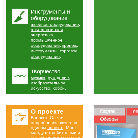
Инструменты и
оборудование
,
швейное оборудование
альтернативная
,
энергетика
промышленное
,
,
оборудование
крепеж
,
инструменты
торговое
,
оборудование
Творчество
,
,
музыка
рукоделие
изобразительное
,
,
искусство
хобби
О проекте
Карта скидок!
ле
Впервые Осетия
Обзоры
подробно изложена на
едином
проекте
. Мост
между потребителями и
организациями возведен!