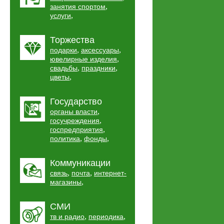
,
занятия спортом
,
услуги
Торжества
,
,
подарки
аксессуары
,
ювелирные изделия
,
,
свадьбы
праздники
,
цветы
Государство
,
органы власти
,
госучреждения
,
госпредприятия
,
,
политика
фонды
Коммуникации
,
,
связь
почта
интернет-
,
магазины
СМИ
,
,
тв и радио
периодика