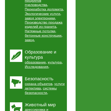
продуктов
,
пчеловодства
,
Переработка доломита
,
Экологические услуги
,
завод электроники
Производство продажа
,
изделий из гранита
,
Натяжные потолки
,
бетонные конструкции
,
завод
Образование и
культура
,
,
образование
культура
,
Исследования
Безопасность
,
охрана объектов
услуги
,
детектива
системы
,
безопасности
Животный мир
дрессировка и