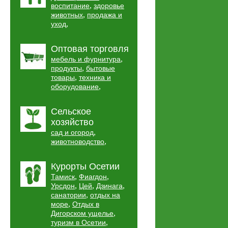
,
воспитание
здоровье
,
животных
продажа и
,
уход
Оптовая торговля
,
мебель и фурнитура
,
продукты
бытовые
,
товары
техника и
,
оборудование
Сельское
хозяйство
,
сад и огород
,
животноводство
Курорты Осетии
,
,
Тамиск
Фиагдон
,
,
,
Урсдон
Цей
Дзинага
,
санатории
отдых на
,
море
Отдых в
,
Дигорском ущелье
,
туризм в Осетии