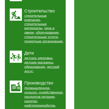
Строительство
строительные
,
компании
строительные
,
материалы
окна и
,
,
двери
оборудование
,
строительные услуги
,
проектные организации
Дети
,
детское здоровье
,
детские магазины
,
образование
детский
,
досуг
Производство
,
промышленное
,
сельско- хозяйственное
,
продуктов питания
,
напитки
,
нефтепереработка