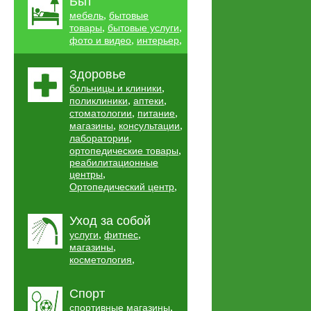
Быт
,
мебель
бытовые
,
,
товары
бытовые услуги
,
,
фото и видео
интерьер
Здоровье
,
больницы и клиники
,
,
поликлиники
аптеки
,
,
стоматологии
питание
,
,
магазины
консультации
,
лаборатории
,
ортопедические товары
реабилитационные
,
центры
,
Ортопедический центр
Уход за собой
,
,
услуги
фитнес
,
магазины
,
косметология
Спорт
,
спортивные магазины