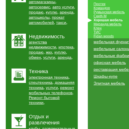
,
автомагазины
Протек
,
,
автосервис
авто услуги
Командор
,
,
,
продаю
куплю
аренда
Румынская мебель
Скиф-М
,
автошколы
прокат
Хорошая мебель
,
,
автомобилей
такси
Миранда мебель
Клен
ТИС
Недвижимость
Fidan woods
мебельная фурни
агентства
,
,
недвижимости
ипотека
мебельные салон
,
,
,
продаю
жкх
куплю
мебельные фабри
,
,
,
обмен
услуги
аренда
офисная мебель
реставрация мебе
Техника
Шкафы-купе
,
электронная техника
,
спецтехника
домашняя
Элитная мебель
,
,
техника
услуги
ремонт
,
мобильных телефонов
Ремонт бытовой
,
техники
Отдых и
развлечения
,
клубы
развлекательные