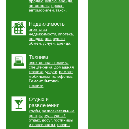
продаю
куплю
аренда
,
,
,
автошколы
прокат
,
автомобилей
такси
,
,
Недвижимость
агентства
недвижимости
ипотека
,
,
продаю
жкх
куплю
,
,
,
обмен
услуги
аренда
,
,
,
Техника
электронная техника
,
спецтехника
домашняя
,
техника
услуги
ремонт
,
,
мобильных телефонов
,
Ремонт бытовой
техники
,
Отдых и
развлечения
клубы
развлекательные
,
центры
культурный
,
отдых
досуг
гостиницы
,
,
и пансионаты
товары
,