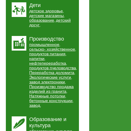
Дети
детское здоровье
,
детские магазины
,
образование
детский
,
досуг
,
Производство
промышленное
,
сельско- хозяйственное
,
продуктов питания
,
напитки
,
нефтепереработка
,
продуктов пчеловодства
,
Переработка доломита
,
Экологические услуги
,
завод электроники
,
Производство продажа
изделий из гранита
,
Натяжные потолки
,
бетонные конструкции
,
завод
,
Образование и
культура