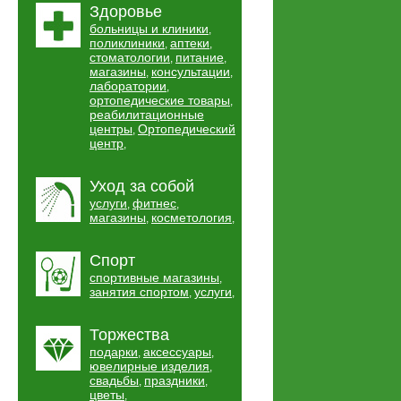
Здоровье
больницы и клиники
,
поликлиники
аптеки
,
,
стоматологии
питание
,
,
магазины
консультации
,
,
лаборатории
,
ортопедические товары
,
реабилитационные
центры
Ортопедический
,
центр
,
Уход за собой
услуги
фитнес
,
,
магазины
косметология
,
,
Спорт
спортивные магазины
,
занятия спортом
услуги
,
,
Торжества
подарки
аксессуары
,
,
ювелирные изделия
,
свадьбы
праздники
,
,
цветы
,