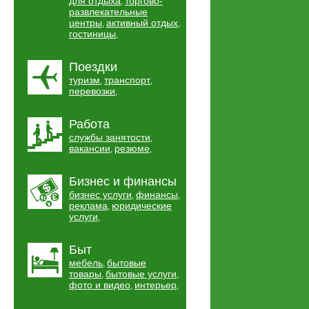
для отдыха
торгово-
,
развлекательные
центры
активный отдых
,
,
гостиницы
,
Поездки
туризм
транспорт
,
,
перевозки
,
Работа
службы занятости
,
вакансии
резюме
,
,
Бизнес и финансы
бизнес услуги
финансы
,
,
реклама
юридические
,
услуги
,
Быт
мебель
бытовые
,
товары
бытовые услуги
,
,
фото и видео
интерьер
,
,