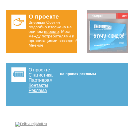
О проекте
Карта скидок!
лет
Впервые Осетия
подробно изложена на
едином
проекте
. Мост
между потребителями и
организациями возведен!
Мнение
.
О проекте
на правах рекламы
Статистика
Партнерам
Контакты
Реклама