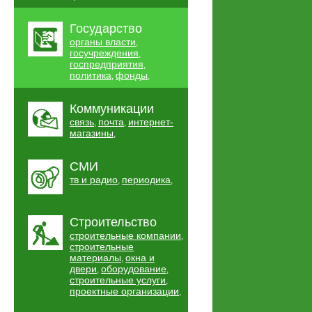
Государство
органы власти
,
госучреждения
,
госпредприятия
,
политика
фонды
,
,
Коммуникации
связь
почта
интернет-
,
,
магазины
,
СМИ
тв и радио
периодика
,
,
Строительство
строительные компании
,
строительные
материалы
окна и
,
двери
оборудование
,
,
строительные услуги
,
проектные организации
,