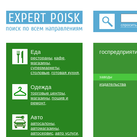
спросить
Еда
госпредприят
рестораны
кафе
,
,
магазины
,
супермаркеты
,
столовые
готовая кухня
,
,
заводы
издательства
Одежда
торговые центры
,
магазины
пошив и
,
ремонт
,
Авто
автосалоны
,
автомагазины
,
автосервис
авто услуги
,
,