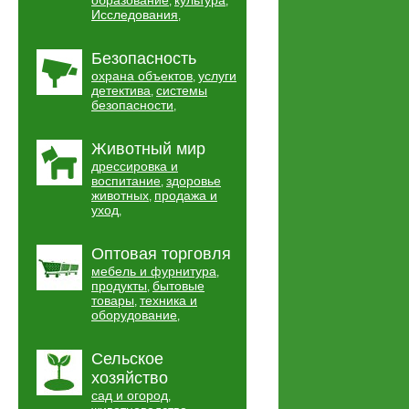
образование
культура
,
,
Исследования
,
Безопасность
охрана объектов
услуги
,
детектива
системы
,
безопасности
,
Животный мир
дрессировка и
воспитание
здоровье
,
животных
продажа и
,
уход
,
Оптовая торговля
мебель и фурнитура
,
продукты
бытовые
,
товары
техника и
,
оборудование
,
Сельское
хозяйство
сад и огород
,