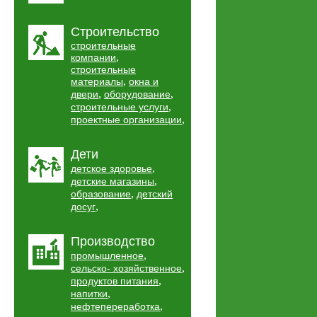
Строительство
строительные
,
компании
строительные
,
материалы
окна и
,
,
двери
оборудование
,
строительные услуги
,
проектные организации
Дети
,
детское здоровье
,
детские магазины
,
образование
детский
,
досуг
Производство
,
промышленное
,
сельско- хозяйственное
,
продуктов питания
,
напитки
,
нефтепереработка