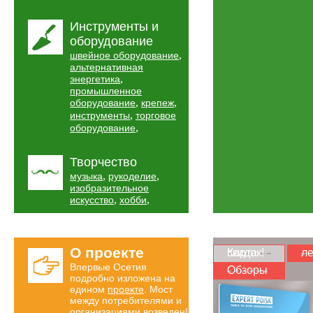
Инструменты и
оборудование
,
швейное оборудование
альтернативная
,
энергетика
промышленное
,
,
оборудование
крепеж
,
инструменты
торговое
,
оборудование
Творчество
,
,
музыка
рукоделие
изобразительное
,
,
искусство
хобби
О проекте
Карта скидок!
ле
Впервые Осетия
Обзоры
подробно изложена на
едином
проекте
. Мост
между потребителями и
организациями возведен!