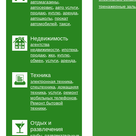
,
автомагазины
тренажерные зал
,
,
автосервис
авто услуги
,
,
,
продаю
куплю
аренда
,
автошколы
прокат
,
,
автомобилей
такси
Недвижимость
агентства
,
,
недвижимости
ипотека
,
,
,
продаю
жкх
куплю
,
,
,
обмен
услуги
аренда
Техника
,
электронная техника
,
спецтехника
домашняя
,
,
техника
услуги
ремонт
,
мобильных телефонов
Ремонт бытовой
,
техники
Отдых и
развлечения
,
клубы
развлекательные