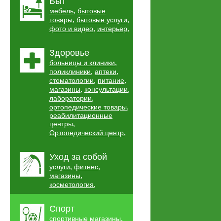
Быт
,
мебель
бытовые
,
,
товары
бытовые услуги
,
,
фото и видео
интерьер
Здоровье
,
больницы и клиники
,
,
поликлиники
аптеки
,
,
стоматологии
питание
,
,
магазины
консультации
,
лаборатории
,
ортопедические товары
реабилитационные
,
центры
,
Ортопедический центр
Уход за собой
,
,
услуги
фитнес
,
магазины
,
косметология
Спорт
,
спортивные магазины