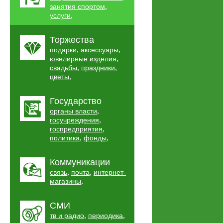
,
занятия спортом
,
услуги
Торжества
,
,
подарки
аксессуары
,
ювелирные изделия
,
,
свадьбы
праздники
,
цветы
Государство
,
органы власти
,
госучреждения
,
госпредприятия
,
,
политика
фонды
Коммуникации
,
,
связь
почта
интернет-
,
магазины
СМИ
,
,
тв и радио
периодика