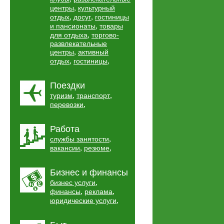
,
центры
культурный
,
,
отдых
досуг
гостиницы
,
и пансионаты
товары
,
для отдыха
торгово-
развлекательные
,
центры
активный
,
,
отдых
гостиницы
Поездки
,
,
туризм
транспорт
,
перевозки
Работа
,
службы занятости
,
,
вакансии
резюме
Бизнес и финансы
,
бизнес услуги
,
,
финансы
реклама
,
юридические услуги