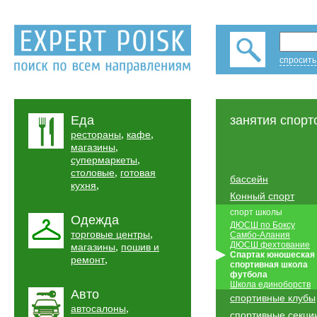
спросить
Еда
занятия спорт
,
,
рестораны
кафе
,
магазины
,
супермаркеты
,
столовые
готовая
бассейн
,
кухня
Конный спорт
спорт школы
Одежда
ДЮСШ по Боксу
,
торговые центры
Самбо-Алания
ДЮСШ фехтование
,
магазины
пошив и
Спартак юношеская
,
ремонт
спортивная школа
футбола
Школа единоборств
Авто
спортивные клубы
,
автосалоны
спортивные секци