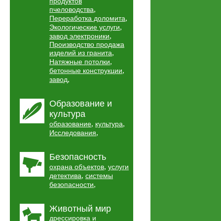
продуктов
,
пчеловодства
,
Переработка доломита
,
Экологические услуги
,
завод электроники
Производство продажа
,
изделий из гранита
,
Натяжные потолки
,
бетонные конструкции
,
завод
Образование и
культура
,
,
образование
культура
,
Исследования
Безопасность
,
охрана объектов
услуги
,
детектива
системы
,
безопасности
Животный мир
дрессировка и