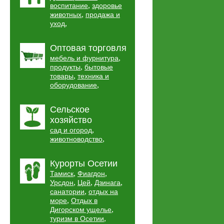
,
воспитание
здоровье
,
животных
продажа и
,
уход
Оптовая торговля
,
мебель и фурнитура
,
продукты
бытовые
,
товары
техника и
,
оборудование
Сельское
хозяйство
,
сад и огород
,
животноводство
Курорты Осетии
,
,
Тамиск
Фиагдон
,
,
,
Урсдон
Цей
Дзинага
,
санатории
отдых на
,
море
Отдых в
,
Дигорском ущелье
,
туризм в Осетии