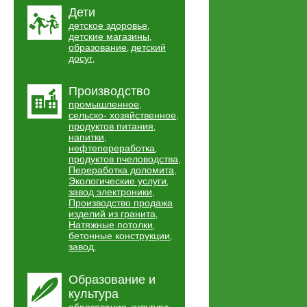
Дети
детское здоровье
,
детские магазины
,
образование
детский
,
досуг
,
Производство
промышленное
,
сельско- хозяйственное
,
продуктов питания
,
напитки
,
нефтепереработка
,
продуктов пчеловодства
,
Переработка доломита
,
Экологические услуги
,
завод электроники
,
Производство продажа
изделий из гранита
,
Натяжные потолки
,
бетонные конструкции
,
завод
,
Образование и
культура