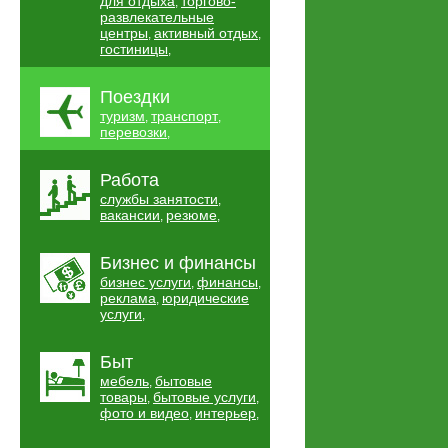
для отдыха
торгово-
,
развлекательные
центры
активный отдых
,
,
гостиницы
,
Поездки
туризм
транспорт
,
,
перевозки
,
Работа
службы занятости
,
вакансии
резюме
,
,
Бизнес и финансы
бизнес услуги
финансы
,
,
реклама
юридические
,
услуги
,
Быт
мебель
бытовые
,
товары
бытовые услуги
,
,
фото и видео
интерьер
,
,