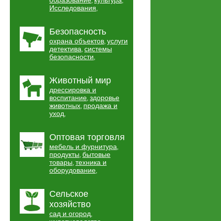
образование
культура
,
,
Исследования
,
Безопасность
охрана объектов
услуги
,
детектива
системы
,
безопасности
,
Животный мир
дрессировка и
воспитание
здоровье
,
животных
продажа и
,
уход
,
Оптовая торговля
мебель и фурнитура
,
продукты
бытовые
,
товары
техника и
,
оборудование
,
Сельское
хозяйство
сад и огород
,