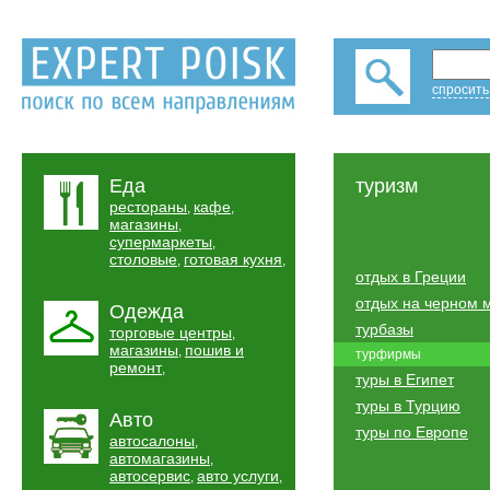
спросить
Еда
туризм
рестораны
кафе
,
,
магазины
,
супермаркеты
,
столовые
готовая кухня
,
,
отдых в Греции
отдых на черном 
Одежда
турбазы
торговые центры
,
магазины
пошив и
,
турфирмы
ремонт
,
туры в Египет
туры в Турцию
Авто
туры по Европе
автосалоны
,
автомагазины
,
автосервис
авто услуги
,
,