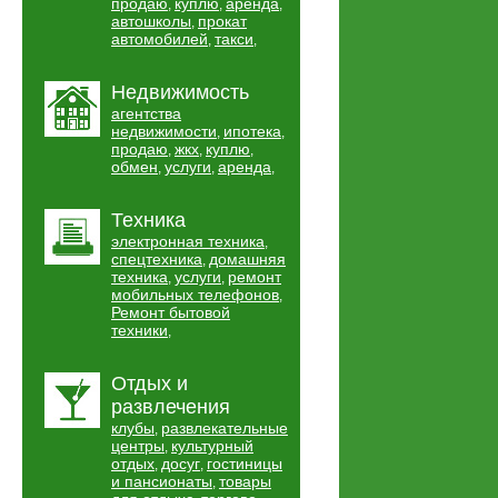
продаю
куплю
аренда
,
,
,
автошколы
прокат
,
автомобилей
такси
,
,
Недвижимость
агентства
недвижимости
ипотека
,
,
продаю
жкх
куплю
,
,
,
обмен
услуги
аренда
,
,
,
Техника
электронная техника
,
спецтехника
домашняя
,
техника
услуги
ремонт
,
,
мобильных телефонов
,
Ремонт бытовой
техники
,
Отдых и
развлечения
клубы
развлекательные
,
центры
культурный
,
отдых
досуг
гостиницы
,
,
и пансионаты
товары
,