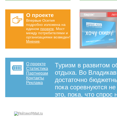
О проекте
Карта скидок!
лет
Впервые Осетия
подробно изложена на
едином
проекте
. Мост
между потребителями и
организациями возведен!
Мнение
.
О проекте
Туризм в развитом о
Статистика
отдыха. Во Владика
Партнерам
Контакты
достаточно бюджетны
Реклама
пока соревнуются не
это, пока, что спрос
агентств во Владика
каталоге Вы можете 
компаниях Владикавк