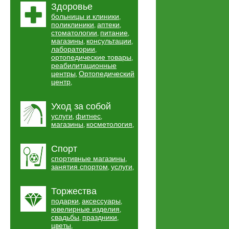
Здоровье
больницы и клиники
,
поликлиники
аптеки
,
,
стоматологии
питание
,
,
магазины
консультации
,
,
лаборатории
,
ортопедические товары
,
реабилитационные
центры
Ортопедический
,
центр
,
Уход за собой
услуги
фитнес
,
,
магазины
косметология
,
,
Спорт
спортивные магазины
,
занятия спортом
услуги
,
,
Торжества
подарки
аксессуары
,
,
ювелирные изделия
,
свадьбы
праздники
,
,
цветы
,