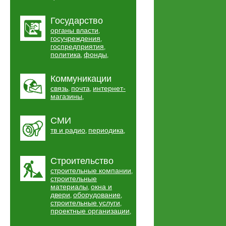
Государство
органы власти
,
госучреждения
,
госпредприятия
,
политика
фонды
,
,
Коммуникации
связь
почта
интернет-
,
,
магазины
,
СМИ
тв и радио
периодика
,
,
Строительство
строительные компании
,
строительные
материалы
окна и
,
двери
оборудование
,
,
строительные услуги
,
проектные организации
,