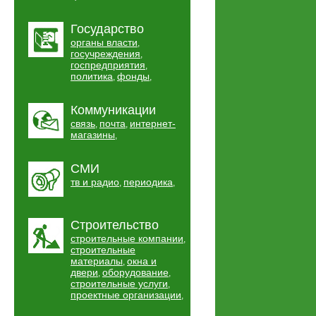
Государство
органы власти
,
госучреждения
,
госпредприятия
,
политика
фонды
,
,
Коммуникации
связь
почта
интернет-
,
,
магазины
,
СМИ
тв и радио
периодика
,
,
Строительство
строительные компании
,
строительные
материалы
окна и
,
двери
оборудование
,
,
строительные услуги
,
проектные организации
,