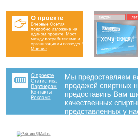
О проекте
Карта скидок!
лет
Впервые Осетия
подробно изложена на
едином
проекте
. Мост
между потребителями и
организациями возведен!
Мнение
.
О проекте
Мы предоставляем в
Статистика
продажей спиртных н
Партнерам
Контакты
предоставить Вам ши
Реклама
качественных спиртны
представленных у на
алкогольной продукци
вермут, вино, виски, 
ликер, мескаль, наст