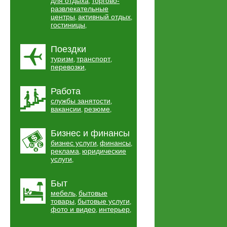
для отдыха
торгово-
,
развлекательные
центры
активный отдых
,
,
гостиницы
,
Поездки
туризм
транспорт
,
,
перевозки
,
Работа
службы занятости
,
вакансии
резюме
,
,
Бизнес и финансы
бизнес услуги
финансы
,
,
реклама
юридические
,
услуги
,
Быт
мебель
бытовые
,
товары
бытовые услуги
,
,
фото и видео
интерьер
,
,