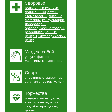
Здоровье
больницы и клиники
,
поликлиники
аптеки
,
,
стоматологии
питание
,
,
магазины
консультации
,
,
лаборатории
,
ортопедические товары
,
реабилитационные
центры
Ортопедический
,
центр
,
Уход за собой
услуги
фитнес
,
,
магазины
косметология
,
,
Спорт
спортивные магазины
,
занятия спортом
услуги
,
,
Торжества
подарки
аксессуары
,
,
ювелирные изделия
,
свадьбы
праздники
,
,
цветы
,