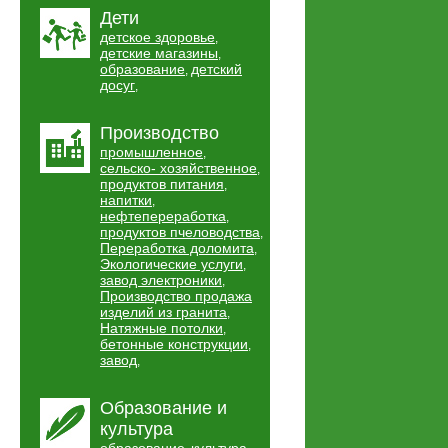
Дети
детское здоровье
,
детские магазины
,
образование
детский
,
досуг
,
Производство
промышленное
,
сельско- хозяйственное
,
продуктов питания
,
напитки
,
нефтепереработка
,
продуктов пчеловодства
,
Переработка доломита
,
Экологические услуги
,
завод электроники
,
Производство продажа
изделий из гранита
,
Натяжные потолки
,
бетонные конструкции
,
завод
,
Образование и
культура