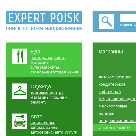
спросить
Еда
магазины
рестораны
кафе
,
,
магазины
,
супермаркеты
,
столовые
готовая кухня
,
,
детское питание
кондитерские
Одежда
кофе и чай
торговые центры
,
магазины
пошив и
,
мед и пчеловодст
ремонт
,
мелкооптовые
напитки
Авто
продовольственн
автосалоны
,
автомагазины
,
спиртные напитки
автосервис
авто услуги
,
,