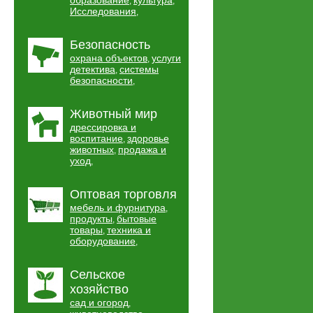
образование
культура
,
,
Исследования
,
Безопасность
охрана объектов
услуги
,
детектива
системы
,
безопасности
,
Животный мир
дрессировка и
воспитание
здоровье
,
животных
продажа и
,
уход
,
Оптовая торговля
мебель и фурнитура
,
продукты
бытовые
,
товары
техника и
,
оборудование
,
Сельское
хозяйство
сад и огород
,