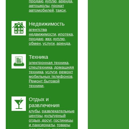
продаю
куплю
аренда
,
,
,
автошколы
прокат
,
автомобилей
такси
,
,
Недвижимость
агентства
недвижимости
ипотека
,
,
продаю
жкх
куплю
,
,
,
обмен
услуги
аренда
,
,
,
Техника
электронная техника
,
спецтехника
домашняя
,
техника
услуги
ремонт
,
,
мобильных телефонов
,
Ремонт бытовой
техники
,
Отдых и
развлечения
клубы
развлекательные
,
центры
культурный
,
отдых
досуг
гостиницы
,
,
и пансионаты
товары
,