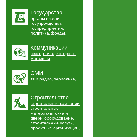
Государство
органы власти
,
госучреждения
,
госпредприятия
,
политика
фонды
,
,
Коммуникации
связь
почта
интернет-
,
,
магазины
,
СМИ
тв и радио
периодика
,
,
Строительство
строительные компании
,
строительные
материалы
окна и
,
двери
оборудование
,
,
строительные услуги
,
проектные организации
,