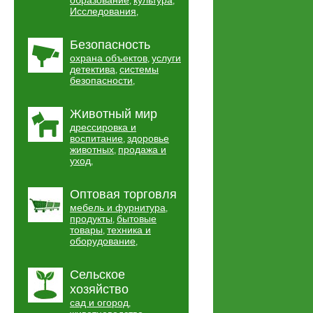
образование
культура
,
,
Исследования
,
Безопасность
охрана объектов
услуги
,
детектива
системы
,
безопасности
,
Животный мир
дрессировка и
воспитание
здоровье
,
животных
продажа и
,
уход
,
Оптовая торговля
мебель и фурнитура
,
продукты
бытовые
,
товары
техника и
,
оборудование
,
Сельское
хозяйство
сад и огород
,