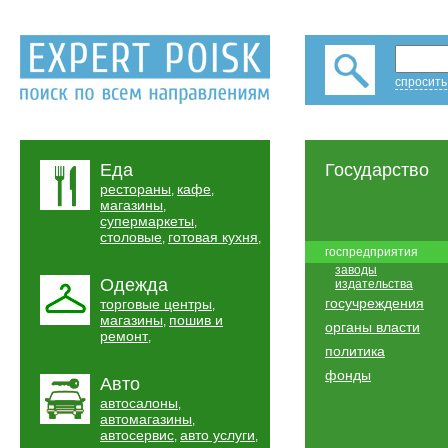
спросить
Еда
Государство
рестораны
кафе
,
,
магазины
,
супермаркеты
,
столовые
готовая кухня
,
,
госпредприятия
заводы
Одежда
издательства
госучреждения
торговые центры
,
магазины
пошив и
,
органы власти
ремонт
,
политика
фонды
Авто
автосалоны
,
автомагазины
,
автосервис
авто услуги
,
,