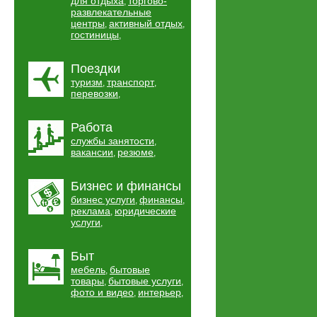
для отдыха
торгово-
,
развлекательные
центры
активный отдых
,
,
гостиницы
,
Поездки
туризм
транспорт
,
,
перевозки
,
Работа
службы занятости
,
вакансии
резюме
,
,
Бизнес и финансы
бизнес услуги
финансы
,
,
реклама
юридические
,
услуги
,
Быт
мебель
бытовые
,
товары
бытовые услуги
,
,
фото и видео
интерьер
,
,