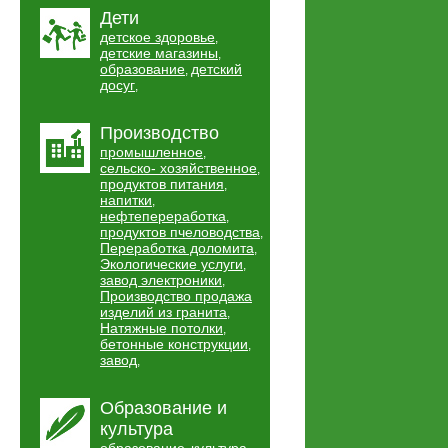
Дети
детское здоровье
,
детские магазины
,
образование
детский
,
досуг
,
Производство
промышленное
,
сельско- хозяйственное
,
продуктов питания
,
напитки
,
нефтепереработка
,
продуктов пчеловодства
,
Переработка доломита
,
Экологические услуги
,
завод электроники
,
Производство продажа
изделий из гранита
,
Натяжные потолки
,
бетонные конструкции
,
завод
,
Образование и
культура