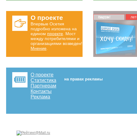
О проекте
Карта скидок!
лет
Впервые Осетия
подробно изложена на
едином
проекте
. Мост
между потребителями и
организациями возведен!
Мнение
.
О проекте
на правах рекламы
Статистика
Партнерам
Контакты
Реклама