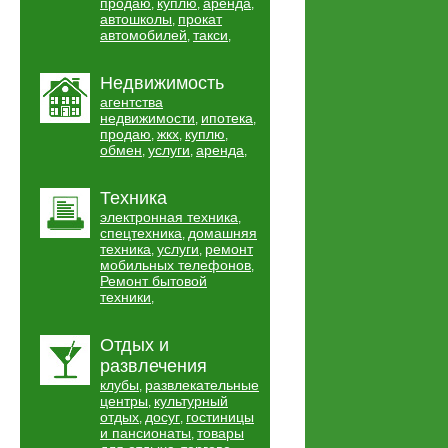
продаю
куплю
аренда
,
,
,
автошколы
прокат
,
автомобилей
такси
,
,
Недвижимость
агентства
недвижимости
ипотека
,
,
продаю
жкх
куплю
,
,
,
обмен
услуги
аренда
,
,
,
Техника
электронная техника
,
спецтехника
домашняя
,
техника
услуги
ремонт
,
,
мобильных телефонов
,
Ремонт бытовой
техники
,
Отдых и
развлечения
клубы
развлекательные
,
центры
культурный
,
отдых
досуг
гостиницы
,
,
и пансионаты
товары
,