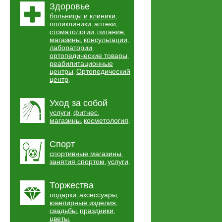
Здоровье
больницы и клиники
,
поликлиники
аптеки
,
,
стоматологии
питание
,
,
магазины
консультации
,
,
лаборатории
,
ортопедические товары
,
реабилитационные
центры
Ортопедический
,
центр
,
Уход за собой
услуги
фитнес
,
,
магазины
косметология
,
,
Спорт
спортивные магазины
,
занятия спортом
услуги
,
,
Торжества
подарки
аксессуары
,
,
ювелирные изделия
,
свадьбы
праздники
,
,
цветы
,