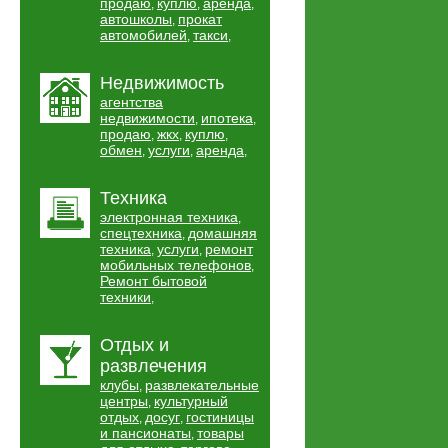
продаю
куплю
аренда
,
,
,
автошколы
прокат
,
автомобилей
такси
,
,
Недвижимость
агентства
недвижимости
ипотека
,
,
продаю
жкх
куплю
,
,
,
обмен
услуги
аренда
,
,
,
Техника
электронная техника
,
спецтехника
домашняя
,
техника
услуги
ремонт
,
,
мобильных телефонов
,
Ремонт бытовой
техники
,
Отдых и
развлечения
клубы
развлекательные
,
центры
культурный
,
отдых
досуг
гостиницы
,
,
и пансионаты
товары
,