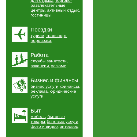
для отдыха
торгово-
,
развлекательные
центры
активный отдых
,
,
гостиницы
,
Поездки
туризм
транспорт
,
,
перевозки
,
Работа
службы занятости
,
вакансии
резюме
,
,
Бизнес и финансы
бизнес услуги
финансы
,
,
реклама
юридические
,
услуги
,
Быт
мебель
бытовые
,
товары
бытовые услуги
,
,
фото и видео
интерьер
,
,