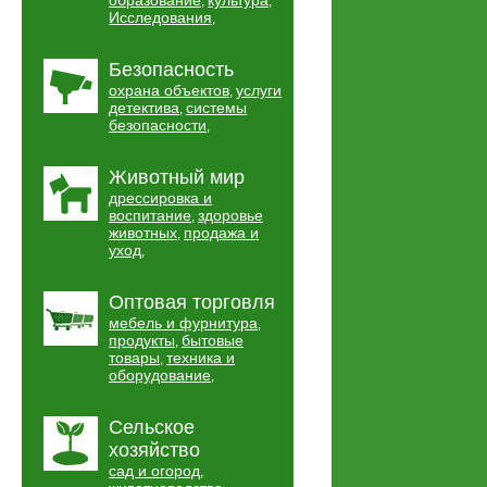
образование
культура
,
,
Исследования
,
Безопасность
охрана объектов
услуги
,
детектива
системы
,
безопасности
,
Животный мир
дрессировка и
воспитание
здоровье
,
животных
продажа и
,
уход
,
Оптовая торговля
мебель и фурнитура
,
продукты
бытовые
,
товары
техника и
,
оборудование
,
Сельское
хозяйство
сад и огород
,