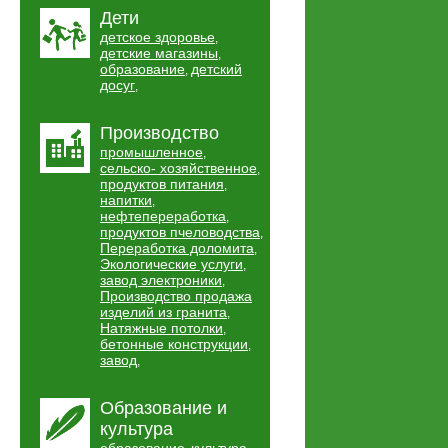
Дети
детское здоровье
,
детские магазины
,
образование
детский
,
досуг
,
Производство
промышленное
,
сельско- хозяйственное
,
продуктов питания
,
напитки
,
нефтепереработка
,
продуктов пчеловодства
,
Переработка доломита
,
Экологические услуги
,
завод электроники
,
Производство продажа
изделий из гранита
,
Натяжные потолки
,
бетонные конструкции
,
завод
,
Образование и
культура