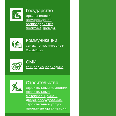
Государство
органы власти
,
госучреждения
,
госпредприятия
,
политика
фонды
,
,
Коммуникации
связь
почта
интернет-
,
,
магазины
,
СМИ
тв и радио
периодика
,
,
Строительство
строительные компании
,
строительные
материалы
окна и
,
двери
оборудование
,
,
строительные услуги
,
проектные организации
,