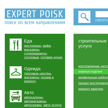
спросить
Еда
строительные
рестораны
кафе
услуги
,
,
магазины
,
супермаркеты
,
столовые
готовая кухня
,
,
изготовление лес
Одежда
кованые изделия
торговые центры
,
магазины
пошив и
кровельные работ
,
ремонт
,
прокат инструмен
ремонт квартир
Авто
автосалоны
,
автомагазины
,
автосервис
авто услуги
,
,