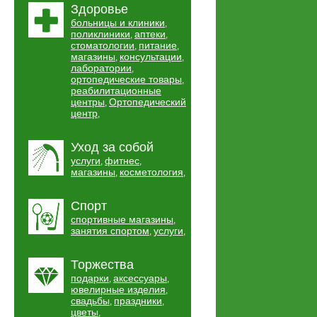
Здоровье
больницы и клиники
,
поликлиники
аптеки
,
,
стоматологии
питание
,
,
магазины
консультации
,
,
лаборатории
,
ортопедические товары
,
реабилитационные
центры
Ортопедический
,
центр
,
Уход за собой
услуги
фитнес
,
,
магазины
косметология
,
,
Спорт
спортивные магазины
,
занятия спортом
услуги
,
,
Торжества
подарки
аксессуары
,
,
ювелирные изделия
,
свадьбы
праздники
,
,
цветы
,