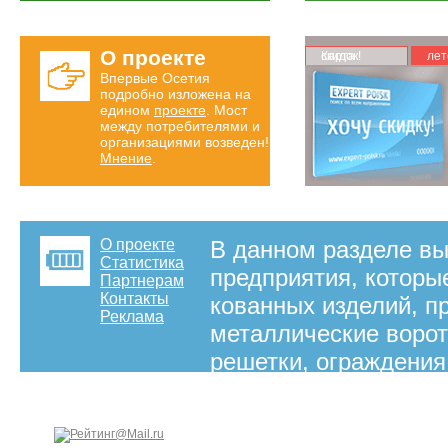
О проекте
Карта скидок!
лет
Впервые Осетия
подробно изложена на
едином
проекте
. Мост
между потребителями и
организациями возведен!
Мнение
.
О проекте
В данном разделе вы
Статистика
предприятия, которы
Партнерам
Контакты
кованных изделий, п
Реклама
металлические ворота
решетки, ограждения
на правах рекламы