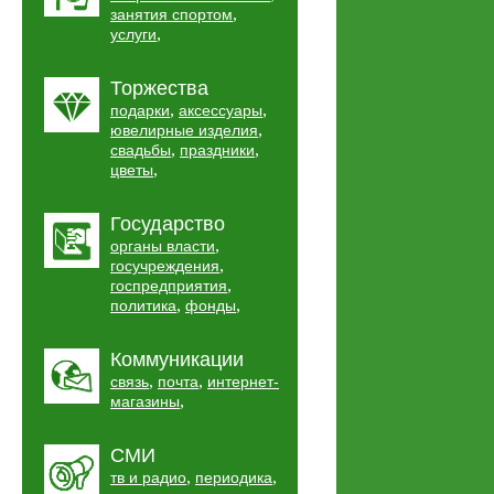
,
занятия спортом
,
услуги
Торжества
,
,
подарки
аксессуары
,
ювелирные изделия
,
,
свадьбы
праздники
,
цветы
Государство
,
органы власти
,
госучреждения
,
госпредприятия
,
,
политика
фонды
Коммуникации
,
,
связь
почта
интернет-
,
магазины
СМИ
,
,
тв и радио
периодика