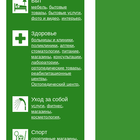
Быт
,
мебель
бытовые
,
,
товары
бытовые услуги
,
,
фото и видео
интерьер
Здоровье
,
больницы и клиники
,
,
поликлиники
аптеки
,
,
стоматологии
питание
,
,
магазины
консультации
,
лаборатории
,
ортопедические товары
реабилитационные
,
центры
,
Ортопедический центр
Уход за собой
,
,
услуги
фитнес
,
магазины
,
косметология
Спорт
,
спортивные магазины