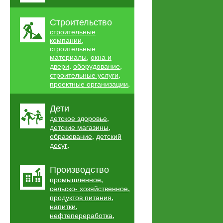
Строительство
строительные
,
компании
строительные
,
материалы
окна и
,
,
двери
оборудование
,
строительные услуги
,
проектные организации
Дети
,
детское здоровье
,
детские магазины
,
образование
детский
,
досуг
Производство
,
промышленное
,
сельско- хозяйственное
,
продуктов питания
,
напитки
,
нефтепереработка