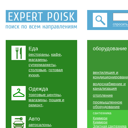
спросить
Еда
оборудование
,
,
рестораны
кафе
,
магазины
,
супермаркеты
,
столовые
готовая
вентиляция и
,
кухня
кондиционирован
водоснабжение и
Одежда
канализация
,
торговые центры
отопление
,
магазины
пошив и
промышленное
,
ремонт
оборудование
сантехника
Авто
Киммери
Киммери
,
автосалоны
Элитная сантехника