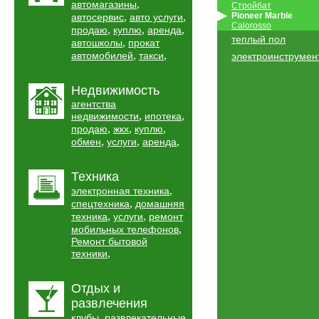
,
автомагазины
Стройбат
,
,
Pioneer Marble
автосервис
авто услуги
Calorosso
,
,
,
продаю
куплю
аренда
теплый пол
,
автошколы
прокат
,
,
автомобилей
такси
электроинструмен
Недвижимость
агентства
,
,
недвижимости
ипотека
,
,
,
продаю
жкх
куплю
,
,
,
обмен
услуги
аренда
Техника
,
электронная техника
,
спецтехника
домашняя
,
,
техника
услуги
ремонт
,
мобильных телефонов
Ремонт бытовой
,
техники
Отдых и
развлечения
,
клубы
развлекательные