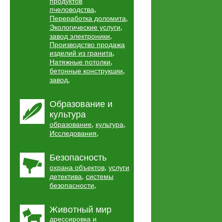
продуктов
,
пчеловодства
,
Переработка доломита
,
Экологические услуги
,
завод электроники
Производство продажа
,
изделий из гранита
,
Натяжные потолки
,
бетонные конструкции
,
завод
Образование и
культура
,
,
образование
культура
,
Исследования
Безопасность
,
охрана объектов
услуги
,
детектива
системы
,
безопасности
Животный мир
дрессировка и