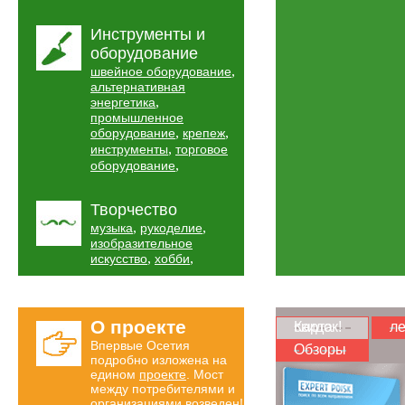
Инструменты и
оборудование
,
швейное оборудование
альтернативная
,
энергетика
промышленное
,
,
оборудование
крепеж
,
инструменты
торговое
,
оборудование
Творчество
,
,
музыка
рукоделие
изобразительное
,
,
искусство
хобби
О проекте
Карта скидок!
ле
Впервые Осетия
Обзоры
подробно изложена на
едином
проекте
. Мост
между потребителями и
организациями возведен!