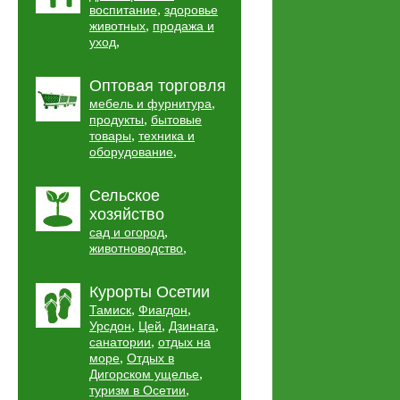
,
воспитание
здоровье
,
животных
продажа и
,
уход
Оптовая торговля
,
мебель и фурнитура
,
продукты
бытовые
,
товары
техника и
,
оборудование
Сельское
хозяйство
,
сад и огород
,
животноводство
Курорты Осетии
,
,
Тамиск
Фиагдон
,
,
,
Урсдон
Цей
Дзинага
,
санатории
отдых на
,
море
Отдых в
,
Дигорском ущелье
,
туризм в Осетии