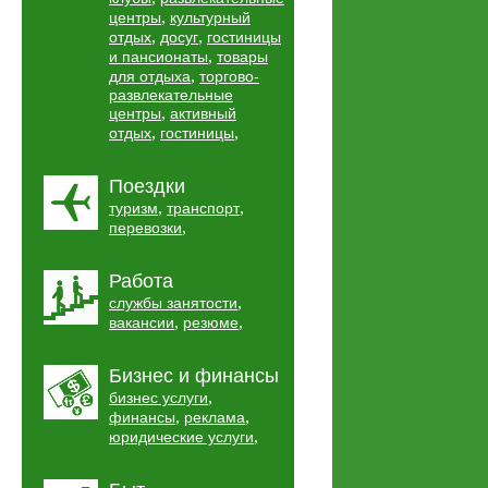
,
центры
культурный
,
,
отдых
досуг
гостиницы
,
и пансионаты
товары
,
для отдыха
торгово-
развлекательные
,
центры
активный
,
,
отдых
гостиницы
Поездки
,
,
туризм
транспорт
,
перевозки
Работа
,
службы занятости
,
,
вакансии
резюме
Бизнес и финансы
,
бизнес услуги
,
,
финансы
реклама
,
юридические услуги