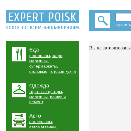
спросить
Вы не авторизованы 
Еда
,
,
рестораны
кафе
,
магазины
,
супермаркеты
,
столовые
готовая кухня
Одежда
,
торговые центры
,
магазины
пошив и
ремонт
Авто
,
автосалоны
,
автомагазины