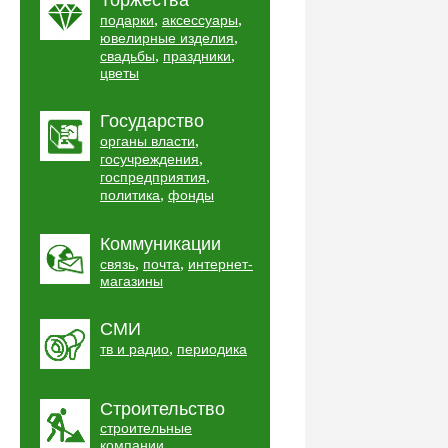
Торжества
,
,
подарки
аксессуары
,
ювелирные изделия
,
,
свадьбы
праздники
цветы
Государство
,
органы власти
,
госучреждения
,
госпредприятия
,
политика
фонды
Коммуникации
,
,
связь
почта
интернет-
магазины
СМИ
,
тв и радио
периодика
Строительство
строительные
,
компании