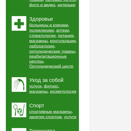
,
фото и видео
интерьер
Здоровье
,
больницы и клиники
,
,
поликлиники
аптеки
,
,
стоматологии
питание
,
,
магазины
консультации
,
лаборатории
,
ортопедические товары
реабилитационные
,
центры
Ортопедический центр
Уход за собой
,
,
услуги
фитнес
,
магазины
косметология
Спорт
,
спортивные магазины
,
занятия спортом
услуги