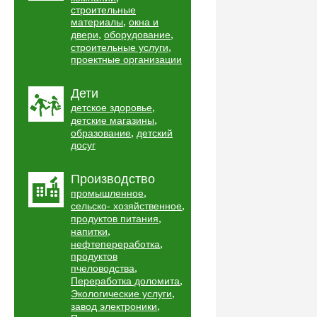
строительные
,
материалы
окна и
,
,
двери
оборудование
,
строительные услуги
проектные организации
Дети
,
детское здоровье
,
детские магазины
,
образование
детский
досуг
Производство
,
промышленное
,
сельско- хозяйственное
,
продуктов питания
,
напитки
,
нефтепереработка
продуктов
,
пчеловодства
,
Переработка доломита
,
Экологические услуги
,
завод электроники