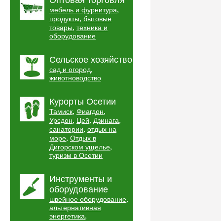
Оптовая торговля
,
мебель и фурнитура
,
продукты
бытовые
,
товары
техника и
оборудование
Сельское хозяйство
,
сад и огород
животноводство
Курорты Осетии
,
,
Тамиск
Фиагдон
,
,
,
Урсдон
Цей
Дзинага
,
санатории
отдых на
,
море
Отдых в
,
Дигорском ущелье
туризм в Осетии
Инструменты и
оборудование
,
швейное оборудование
альтернативная
,
энергетика