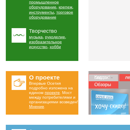
промышленное
,
,
оборудование
крепеж
,
инструменты
торговое
оборудование
Творчество
,
,
музыка
рукоделие
изобразительное
,
искусство
хобби
О проекте
Карта скидок!
ле
Впервые Осетия
Обзоры
подробно изложена на
едином
проекте
. Мост
между потребителями и
организациями возведен!
Мнение
.