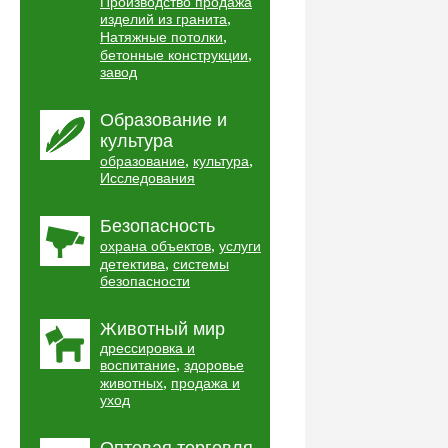
Производство продажа
,
изделий из гранита
,
Натяжные потолки
,
бетонные конструкции
завод
Образование и
культура
,
,
образование
культура
Исследования
Безопасность
,
охрана объектов
услуги
,
детектива
системы
безопасности
Животный мир
дрессировка и
,
воспитание
здоровье
,
животных
продажа и
уход