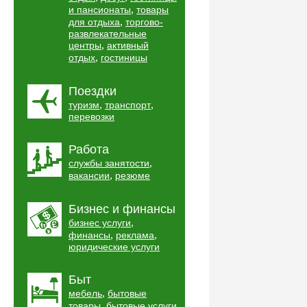
,
и пансионаты
товары
,
для отдыха
торгово-
развлекательные
,
центры
активный
,
отдых
гостиницы
Поездки
,
,
туризм
транспорт
перевозки
Работа
,
службы занятости
,
вакансии
резюме
Бизнес и финансы
,
бизнес услуги
,
,
финансы
реклама
юридические услуги
Быт
,
мебель
бытовые
,
,
товары
бытовые услуги