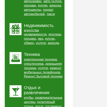
,
,
автосервис
авто услуги
,
,
,
продаю
куплю
аренда
,
автошколы
прокат
,
автомобилей
такси
Недвижимость
агентства
,
,
недвижимости
ипотека
,
,
,
продаю
жкх
куплю
,
,
обмен
услуги
аренда
Техника
,
электронная техника
,
спецтехника
домашняя
,
,
техника
услуги
ремонт
,
мобильных телефонов
Ремонт бытовой техники
Отдых и
развлечения
,
клубы
развлекательные
,
центры
культурный
,
,
отдых
досуг
гостиницы